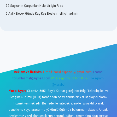
72 Sayısının Çarpanları Nelerdir
için
Rıza
5 Aylık Bebek Günde Kaç Kez Beslenmeli
için
admin
w.betexper.xyz/
elexbetgiris.org
Reklam ve İletişim:
E-mail:
backlinkpaneli@gmail.com
Teams:
forumhizmeti@gmail.com
Whatsapp: 0262 606 0 726
Telegram:
@karabul
Yasal Uyarı:
Sitemiz, 5651 Sayılı Kanun gereğince Bilgi Teknolojileri ve
İletişim Kurumu (BTK) tarafından onaylanmış bir Yer Sağlayıcı olarak
hizmet vermektedir. Bu nedenle, sitedeki içerikleri proaktif olarak
denetleme veya araştırma yükümlülüğümüz bulunmamaktadır. Ancak,
üyelerimiz yazdıkları içeriklerin sorumluluğunu taşımakta olup, siteye