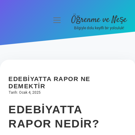
Öğrenme ve Neşe
menüyü
aç
Bilgiyle dolu keyifli bir yolculuk!
Anasayfa
Gizlilik Politikası
Yasal Uyarı
EDEBIYATTA RAPOR NE
Hakkımızda
DEMEKTIR
Tarih: Ocak 4, 2025
EDEBIYATTA
RAPOR NEDIR?