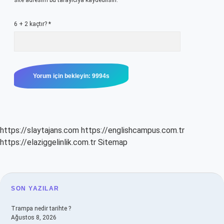
site adresim bu tarayıcıya kaydedilsin.
6 + 2 kaçtır?
*
https://slaytajans.com
https://englishcampus.com.tr
https://elaziggelinlik.com.tr
Sitemap
SIDEBAR
SON YAZILAR
Trampa nedir tarihte ?
Ağustos 8, 2026