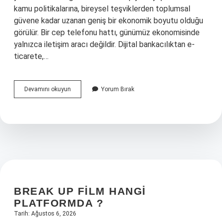
kamu politikalarına, bireysel teşviklerden toplumsal
güvene kadar uzanan geniş bir ekonomik boyutu olduğu
görülür. Bir cep telefonu hattı, günümüz ekonomisinde
yalnızca iletişim aracı değildir. Dijital bankacılıktan e-
ticarete,…
Kimlik
Devamını okuyun
Yorum Bırak
olmadan
hat
açılır
mı
?
BREAK UP FILM HANGI
PLATFORMDA ?
Tarih: Ağustos 6, 2026