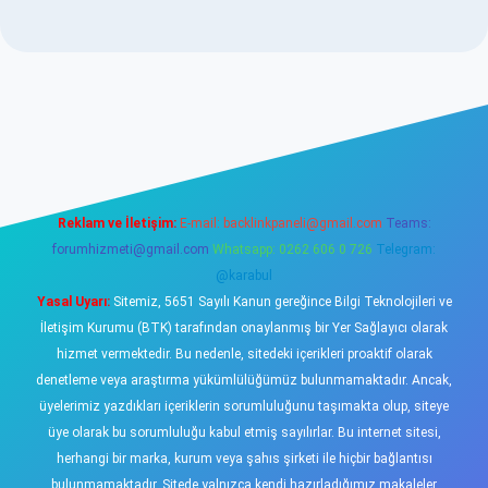
betexper.xyz/
elexbetgiris.org
Reklam ve İletişim:
E-mail:
backlinkpaneli@gmail.com
Teams:
forumhizmeti@gmail.com
Whatsapp: 0262 606 0 726
Telegram:
@karabul
Yasal Uyarı:
Sitemiz, 5651 Sayılı Kanun gereğince Bilgi Teknolojileri ve
İletişim Kurumu (BTK) tarafından onaylanmış bir Yer Sağlayıcı olarak
hizmet vermektedir. Bu nedenle, sitedeki içerikleri proaktif olarak
denetleme veya araştırma yükümlülüğümüz bulunmamaktadır. Ancak,
üyelerimiz yazdıkları içeriklerin sorumluluğunu taşımakta olup, siteye
üye olarak bu sorumluluğu kabul etmiş sayılırlar. Bu internet sitesi,
herhangi bir marka, kurum veya şahıs şirketi ile hiçbir bağlantısı
bulunmamaktadır. Sitede yalnızca kendi hazırladığımız makaleler