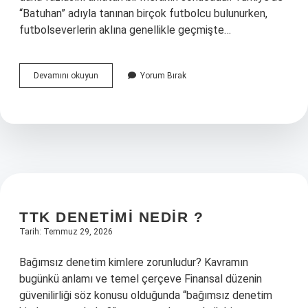
“Batuhan” adıyla tanınan birçok futbolcu bulunurken,
futbolseverlerin aklına genellikle geçmişte…
Batuhan
Devamını okuyun
Yorum Bırak
şu
an
nerede
oynuyor
?
TTK DENETIMI NEDIR ?
Tarih: Temmuz 29, 2026
Bağımsız denetim kimlere zorunludur? Kavramın
bugünkü anlamı ve temel çerçeve Finansal düzenin
güvenilirliği söz konusu olduğunda “bağımsız denetim