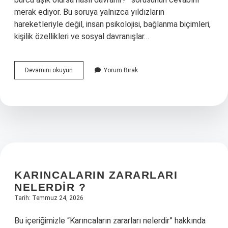
merak ediyor. Bu soruya yalnızca yıldızların
hareketleriyle değil, insan psikolojisi, bağlanma biçimleri,
kişilik özellikleri ve sosyal davranışlar…
Koç
Devamını okuyun
Yorum Bırak
burcu
aşık
olursa
nasıl
davranır
?
KARINCALARIN ZARARLARI
NELERDIR ?
Tarih: Temmuz 24, 2026
Bu içeriğimizle “Karıncaların zararları nelerdir” hakkında