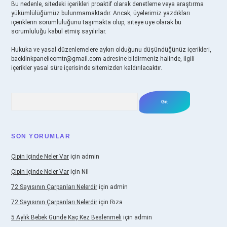
Bu nedenle, sitedeki içerikleri proaktif olarak denetleme veya araştırma
yükümlülüğümüz bulunmamaktadır. Ancak, üyelerimiz yazdıkları
içeriklerin sorumluluğunu taşımakta olup, siteye üye olarak bu
sorumluluğu kabul etmiş sayılırlar.
Hukuka ve yasal düzenlemelere aykırı olduğunu düşündüğünüz içerikleri,
backlinkpanelicomtr@gmail.com
adresine bildirmeniz halinde, ilgili
içerikler yasal süre içerisinde sitemizden kaldırılacaktır.
Arama
SON YORUMLAR
Çipin Içinde Neler Var
için
admin
Çipin Içinde Neler Var
için
Nil
72 Sayısının Çarpanları Nelerdir
için
admin
72 Sayısının Çarpanları Nelerdir
için
Rıza
5 Aylık Bebek Günde Kaç Kez Beslenmeli
için
admin