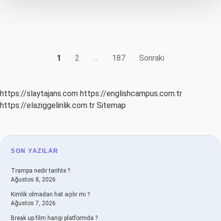
YAZI
1
2
…
187
Sonraki
SAYFALAMASI
https://slaytajans.com
https://englishcampus.com.tr
https://elaziggelinlik.com.tr
Sitemap
SIDEBAR
SON YAZILAR
Trampa nedir tarihte ?
Ağustos 8, 2026
Kimlik olmadan hat açılır mı ?
Ağustos 7, 2026
Break up film hangi platformda ?