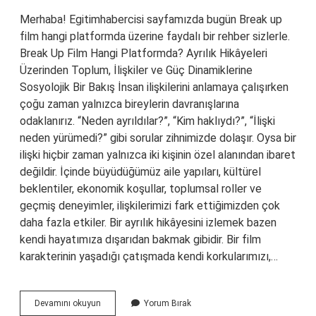
Merhaba! Egitimhabercisi sayfamızda bugün Break up
film hangi platformda üzerine faydalı bir rehber sizlerle.
Break Up Film Hangi Platformda? Ayrılık Hikâyeleri
Üzerinden Toplum, İlişkiler ve Güç Dinamiklerine
Sosyolojik Bir Bakış İnsan ilişkilerini anlamaya çalışırken
çoğu zaman yalnızca bireylerin davranışlarına
odaklanırız. “Neden ayrıldılar?”, “Kim haklıydı?”, “İlişki
neden yürümedi?” gibi sorular zihnimizde dolaşır. Oysa bir
ilişki hiçbir zaman yalnızca iki kişinin özel alanından ibaret
değildir. İçinde büyüdüğümüz aile yapıları, kültürel
beklentiler, ekonomik koşullar, toplumsal roller ve
geçmiş deneyimler, ilişkilerimizi fark ettiğimizden çok
daha fazla etkiler. Bir ayrılık hikâyesini izlemek bazen
kendi hayatımıza dışarıdan bakmak gibidir. Bir film
karakterinin yaşadığı çatışmada kendi korkularımızı,…
Break
Devamını okuyun
Yorum Bırak
up