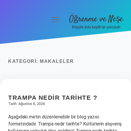
Öğrenme ve Neşe
menüyü
aç
Bilgiyle dolu keyifli bir yolculuk!
Anasayfa
Gizlilik Politikası
KATEGORI:
MAKALELER
Yasal Uyarı
Hakkımızda
TRAMPA NEDIR TARIHTE ?
Tarih: Ağustos 8, 2026
Aşağıdaki metin düzenlenebilir bir blog yazısı
formatındadır. Trampa nedir tarihte? Kültürlerin alışveriş
hafızasına yolculuk Hoş geldiniz! Trampa nedir tarihte