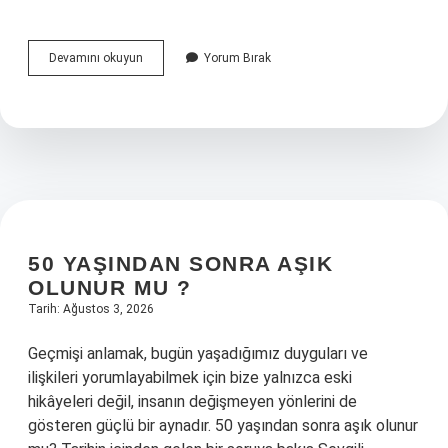
Ahlak
Devamını okuyun
Yorum Bırak
nedir
ve
ahlaklı
bir
insanın
özellikleri
nelerdir
?
50 YAŞINDAN SONRA AŞIK
OLUNUR MU ?
Tarih: Ağustos 3, 2026
Geçmişi anlamak, bugün yaşadığımız duyguları ve
ilişkileri yorumlayabilmek için bize yalnızca eski
hikâyeleri değil, insanın değişmeyen yönlerini de
gösteren güçlü bir aynadır. 50 yaşından sonra aşık olunur