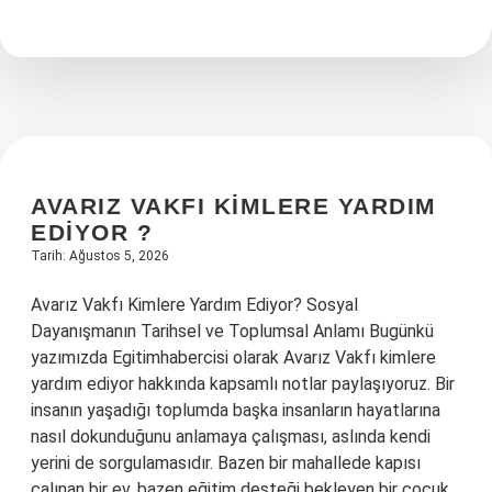
film
hangi
platformda
?
AVARIZ VAKFI KIMLERE YARDIM
EDIYOR ?
Tarih: Ağustos 5, 2026
Avarız Vakfı Kimlere Yardım Ediyor? Sosyal
Dayanışmanın Tarihsel ve Toplumsal Anlamı Bugünkü
yazımızda Egitimhabercisi olarak Avarız Vakfı kimlere
yardım ediyor hakkında kapsamlı notlar paylaşıyoruz. Bir
insanın yaşadığı toplumda başka insanların hayatlarına
nasıl dokunduğunu anlamaya çalışması, aslında kendi
yerini de sorgulamasıdır. Bazen bir mahallede kapısı
çalınan bir ev, bazen eğitim desteği bekleyen bir çocuk,