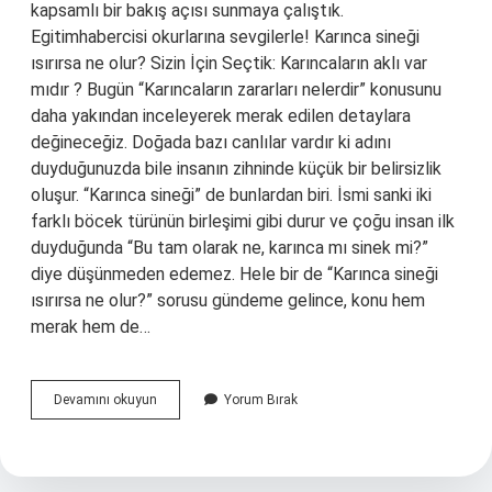
kapsamlı bir bakış açısı sunmaya çalıştık.
Egitimhabercisi okurlarına sevgilerle! Karınca sineği
ısırırsa ne olur? Sizin İçin Seçtik: Karıncaların aklı var
mıdır ? Bugün “Karıncaların zararları nelerdir” konusunu
daha yakından inceleyerek merak edilen detaylara
değineceğiz. Doğada bazı canlılar vardır ki adını
duyduğunuzda bile insanın zihninde küçük bir belirsizlik
oluşur. “Karınca sineği” de bunlardan biri. İsmi sanki iki
farklı böcek türünün birleşimi gibi durur ve çoğu insan ilk
duyduğunda “Bu tam olarak ne, karınca mı sinek mi?”
diye düşünmeden edemez. Hele bir de “Karınca sineği
ısırırsa ne olur?” sorusu gündeme gelince, konu hem
merak hem de…
Karıncaların
Devamını okuyun
Yorum Bırak
zararları
nelerdir
?