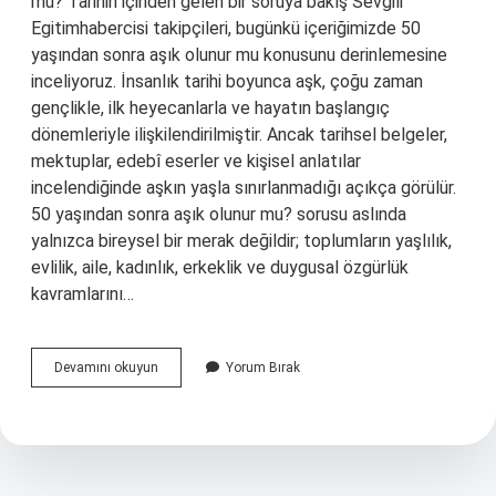
mu? Tarihin içinden gelen bir soruya bakış Sevgili
Egitimhabercisi takipçileri, bugünkü içeriğimizde 50
yaşından sonra aşık olunur mu konusunu derinlemesine
inceliyoruz. İnsanlık tarihi boyunca aşk, çoğu zaman
gençlikle, ilk heyecanlarla ve hayatın başlangıç
dönemleriyle ilişkilendirilmiştir. Ancak tarihsel belgeler,
mektuplar, edebî eserler ve kişisel anlatılar
incelendiğinde aşkın yaşla sınırlanmadığı açıkça görülür.
50 yaşından sonra aşık olunur mu? sorusu aslında
yalnızca bireysel bir merak değildir; toplumların yaşlılık,
evlilik, aile, kadınlık, erkeklik ve duygusal özgürlük
kavramlarını…
50
Devamını okuyun
Yorum Bırak
yaşından
sonra
aşık
olunur
mu
?