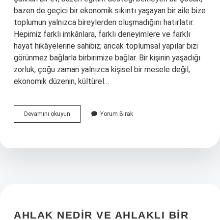
bazen de geçici bir ekonomik sıkıntı yaşayan bir aile bize
toplumun yalnızca bireylerden oluşmadığını hatırlatır.
Hepimiz farklı imkânlara, farklı deneyimlere ve farklı
hayat hikâyelerine sahibiz; ancak toplumsal yapılar bizi
görünmez bağlarla birbirimize bağlar. Bir kişinin yaşadığı
zorluk, çoğu zaman yalnızca kişisel bir mesele değil,
ekonomik düzenin, kültürel…
Avarız
Devamını okuyun
Yorum Bırak
Vakfı
kimlere
yardım
ediyor
?
AHLAK NEDIR VE AHLAKLI BIR