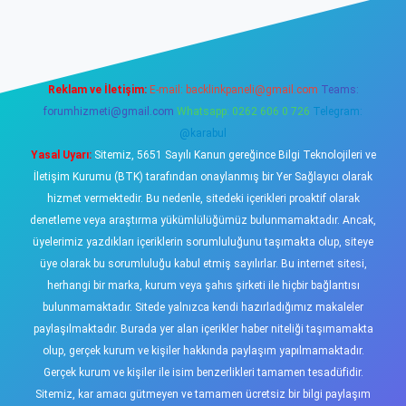
l giriş
https://www.betexper.xyz/
elexbetgiris.org
Reklam ve İletişim:
E-mail:
backlinkpaneli@gmail.com
Teams:
forumhizmeti@gmail.com
Whatsapp: 0262 606 0 726
Telegram:
@karabul
Yasal Uyarı:
Sitemiz, 5651 Sayılı Kanun gereğince Bilgi Teknolojileri ve
İletişim Kurumu (BTK) tarafından onaylanmış bir Yer Sağlayıcı olarak
hizmet vermektedir. Bu nedenle, sitedeki içerikleri proaktif olarak
denetleme veya araştırma yükümlülüğümüz bulunmamaktadır. Ancak,
üyelerimiz yazdıkları içeriklerin sorumluluğunu taşımakta olup, siteye
üye olarak bu sorumluluğu kabul etmiş sayılırlar. Bu internet sitesi,
herhangi bir marka, kurum veya şahıs şirketi ile hiçbir bağlantısı
bulunmamaktadır. Sitede yalnızca kendi hazırladığımız makaleler
paylaşılmaktadır. Burada yer alan içerikler haber niteliği taşımamakta
olup, gerçek kurum ve kişiler hakkında paylaşım yapılmamaktadır.
Gerçek kurum ve kişiler ile isim benzerlikleri tamamen tesadüfidir.
Sitemiz, kar amacı gütmeyen ve tamamen ücretsiz bir bilgi paylaşım