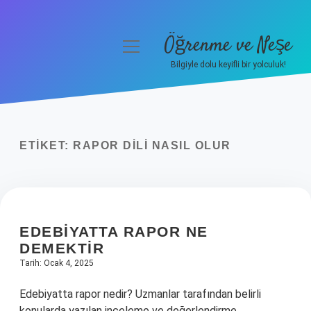
Öğrenme ve Neşe
menüyü
aç
Bilgiyle dolu keyifli bir yolculuk!
Anasayfa
Gizlilik Politikası
ETIKET:
RAPOR DILI NASIL OLUR
Yasal Uyarı
Hakkımızda
EDEBIYATTA RAPOR NE
DEMEKTIR
Tarih: Ocak 4, 2025
Edebiyatta rapor nedir? Uzmanlar tarafından belirli
konularda yazılan inceleme ve değerlendirme