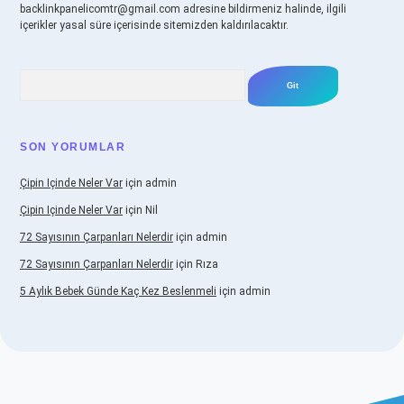
backlinkpanelicomtr@gmail.com
adresine bildirmeniz halinde, ilgili
içerikler yasal süre içerisinde sitemizden kaldırılacaktır.
Arama
SON YORUMLAR
Çipin Içinde Neler Var
için
admin
Çipin Içinde Neler Var
için
Nil
72 Sayısının Çarpanları Nelerdir
için
admin
72 Sayısının Çarpanları Nelerdir
için
Rıza
5 Aylık Bebek Günde Kaç Kez Beslenmeli
için
admin