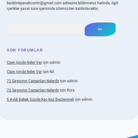
backlinkpanelicomtr@gmail.com
adresine bildirmeniz halinde, ilgili
içerikler yasal süre içerisinde sitemizden kaldırılacaktır.
Arama
SON YORUMLAR
Çipin Içinde Neler Var
için
admin
Çipin Içinde Neler Var
için
Nil
72 Sayısının Çarpanları Nelerdir
için
admin
72 Sayısının Çarpanları Nelerdir
için
Rıza
5 Aylık Bebek Günde Kaç Kez Beslenmeli
için
admin