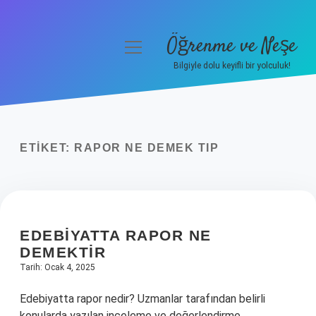
Öğrenme ve Neşe
menüyü
aç
Bilgiyle dolu keyifli bir yolculuk!
Anasayfa
Gizlilik Politikası
ETIKET:
RAPOR NE DEMEK TIP
Yasal Uyarı
Hakkımızda
EDEBIYATTA RAPOR NE
DEMEKTIR
Tarih: Ocak 4, 2025
Edebiyatta rapor nedir? Uzmanlar tarafından belirli
konularda yazılan inceleme ve değerlendirme