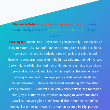
 giriş
https://www.betexper.xyz/
elexbetgiris.org
Reklam ve İletişim:
E-mail:
backlinkpaneli@gmail.com
Teams:
forumhizmeti@gmail.com
Whatsapp: 0262 606 0 726
Telegram:
@karabul
Yasal Uyarı:
Sitemiz, 5651 Sayılı Kanun gereğince Bilgi Teknolojileri ve
İletişim Kurumu (BTK) tarafından onaylanmış bir Yer Sağlayıcı olarak
hizmet vermektedir. Bu nedenle, sitedeki içerikleri proaktif olarak
denetleme veya araştırma yükümlülüğümüz bulunmamaktadır. Ancak,
üyelerimiz yazdıkları içeriklerin sorumluluğunu taşımakta olup, siteye
üye olarak bu sorumluluğu kabul etmiş sayılırlar. Bu internet sitesi,
herhangi bir marka, kurum veya şahıs şirketi ile hiçbir bağlantısı
bulunmamaktadır. Sitede yalnızca kendi hazırladığımız makaleler
paylaşılmaktadır. Burada yer alan içerikler haber niteliği taşımamakta
olup, gerçek kurum ve kişiler hakkında paylaşım yapılmamaktadır.
Gerçek kurum ve kişiler ile isim benzerlikleri tamamen tesadüfidir.
Sitemiz, kar amacı gütmeyen ve tamamen ücretsiz bir bilgi paylaşım