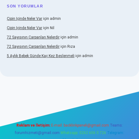
SON YORUMLAR
Çipin Içinde Neler Var
için
admin
Çipin Içinde Neler Var
için
Nil
72 Sayısının Çarpanları Nelerdir
için
admin
72 Sayısının Çarpanları Nelerdir
için
Rıza
5 Aylık Bebek Günde Kaç Kez Beslenmeli
için
admin
.betexper.xyz/
elexbetgiris.org
Reklam ve İletişim:
E-mail:
backlinkpaneli@gmail.com
Teams:
forumhizmeti@gmail.com
Whatsapp: 0262 606 0 726
Telegram: