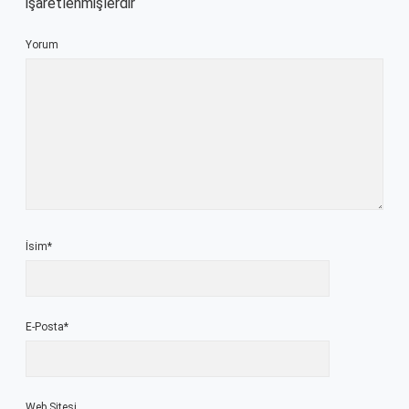
işaretlenmişlerdir
Yorum
İsim*
E-Posta*
Web Sitesi