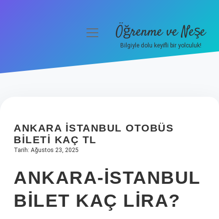
Öğrenme ve Neşe
menüyü
aç
Bilgiyle dolu keyifli bir yolculuk!
Anasayfa
Gizlilik Politikası
Yasal Uyarı
ANKARA İSTANBUL OTOBÜS
Hakkımızda
BILETI KAÇ TL
Tarih: Ağustos 23, 2025
ANKARA-İSTANBUL
BILET KAÇ LIRA?