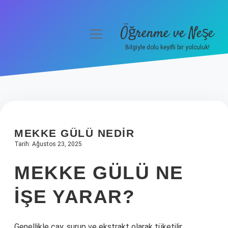
Öğrenme ve Neşe
menüyü
aç
Bilgiyle dolu keyifli bir yolculuk!
Anasayfa
Gizlilik Politikası
Yasal Uyarı
MEKKE GÜLÜ NEDIR
Hakkımızda
Tarih: Ağustos 23, 2025
MEKKE GÜLÜ NE
IŞE YARAR?
Genellikle çay, şurup ve ekstrakt olarak tüketilir.