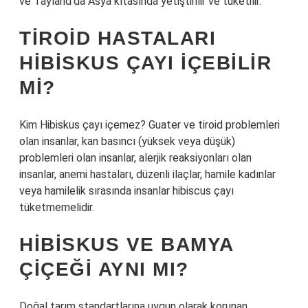
ve Tayland’da Asya kıtasında yetiştirilir ve tüketilir.
TIROID HASTALARI
HIBISKUS ÇAYI IÇEBILIR
MI?
Kim Hibiskus çayı içemez? Guater ve tiroid problemleri
olan insanlar, kan basıncı (yüksek veya düşük)
problemleri olan insanlar, alerjik reaksiyonları olan
insanlar, anemi hastaları, düzenli ilaçlar, hamile kadınlar
veya hamilelik sırasında insanlar hibiscus çayı
tüketmemelidir.
HIBISKUS VE BAMYA
ÇIÇEĞI AYNI MI?
Doğal tarım standartlarına uygun olarak korunan