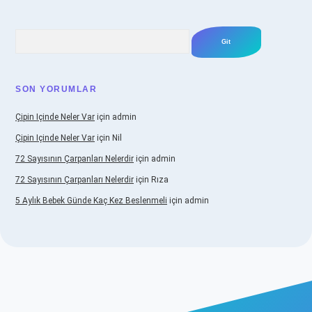
Arama
SON YORUMLAR
Çipin Içinde Neler Var
için
admin
Çipin Içinde Neler Var
için
Nil
72 Sayısının Çarpanları Nelerdir
için
admin
72 Sayısının Çarpanları Nelerdir
için
Rıza
5 Aylık Bebek Günde Kaç Kez Beslenmeli
için
admin
betexper.xyz/
elexbetgiris.org