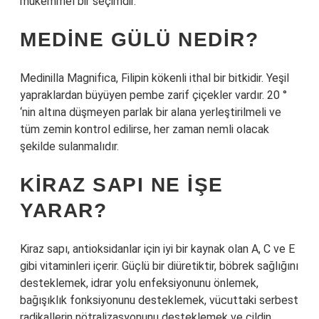
mükemmel bir seçimdir.
MEDINE GÜLÜ NEDIR?
Medinilla Magnifica, Filipin kökenli ithal bir bitkidir. Yeşil
yapraklardan büyüyen pembe zarif çiçekler vardır. 20 °
‘nin altına düşmeyen parlak bir alana yerleştirilmeli ve
tüm zemin kontrol edilirse, her zaman nemli olacak
şekilde sulanmalıdır.
KIRAZ SAPI NE IŞE
YARAR?
Kiraz sapı, antioksidanlar için iyi bir kaynak olan A, C ve E
gibi vitaminleri içerir. Güçlü bir diüretiktir, böbrek sağlığını
desteklemek, idrar yolu enfeksiyonunu önlemek,
bağışıklık fonksiyonunu desteklemek, vücuttaki serbest
radikallerin nötralizasyonunu desteklemek ve cildin