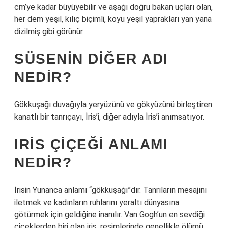
cm’ye kadar büyüyebilir ve aşağı doğru bakan uçları olan,
her dem yeşil, kılıç biçimli, koyu yeşil yaprakları yan yana
dizilmiş gibi görünür.
SÜSENIN DIĞER ADI
NEDIR?
Gökkuşağı duvağıyla yeryüzünü ve gökyüzünü birleştiren
kanatlı bir tanrıçayı, İris’i, diğer adıyla İris’i anımsatıyor.
IRIS ÇIÇEĞI ANLAMI
NEDIR?
İrisin Yunanca anlamı “gökkuşağı”dır. Tanrıların mesajını
iletmek ve kadınların ruhlarını yeraltı dünyasına
götürmek için geldiğine inanılır. Van Gogh’un en sevdiği
çiçeklerden biri olan iris, resimlerinde genellikle ölümü