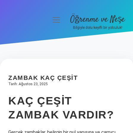
Öğrenme ve Neşe
menüyü
aç
Bilgiyle dolu keyifli bir yolculuk!
Anasayfa
Gizlilik Politikası
Yasal Uyarı
ZAMBAK KAÇ ÇEŞIT
Hakkımızda
Tarih: Ağustos 23, 2025
KAÇ ÇEŞIT
ZAMBAK VARDIR?
Gerçek zambaklar, belirgin bir pul yapısına ve çarpıcı