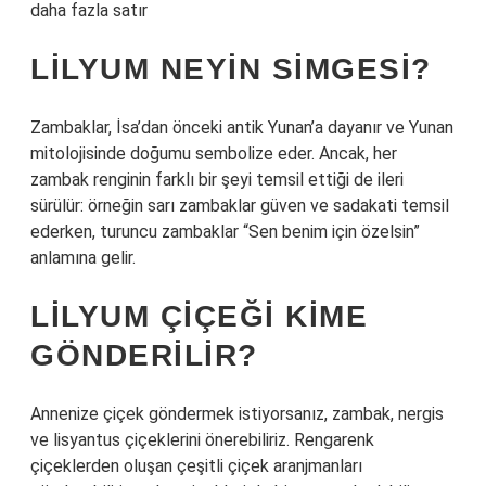
daha fazla satır
LILYUM NEYIN SIMGESI?
Zambaklar, İsa’dan önceki antik Yunan’a dayanır ve Yunan
mitolojisinde doğumu sembolize eder. Ancak, her
zambak renginin farklı bir şeyi temsil ettiği de ileri
sürülür: örneğin sarı zambaklar güven ve sadakati temsil
ederken, turuncu zambaklar “Sen benim için özelsin”
anlamına gelir.
LILYUM ÇIÇEĞI KIME
GÖNDERILIR?
Annenize çiçek göndermek istiyorsanız, zambak, nergis
ve lisyantus çiçeklerini önerebiliriz. Rengarenk
çiçeklerden oluşan çeşitli çiçek aranjmanları