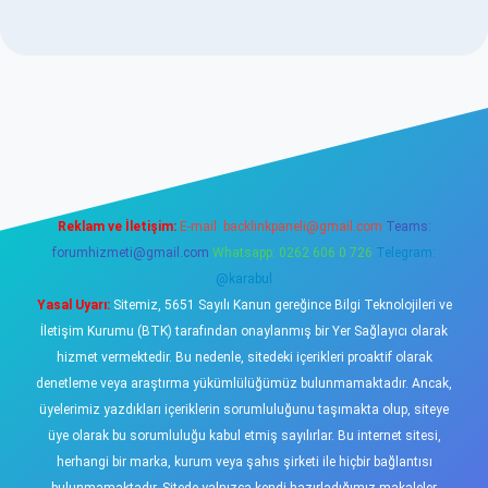
www.betexper.xyz/
elexbetgiris.org
Reklam ve İletişim:
E-mail:
backlinkpaneli@gmail.com
Teams:
forumhizmeti@gmail.com
Whatsapp: 0262 606 0 726
Telegram:
@karabul
Yasal Uyarı:
Sitemiz, 5651 Sayılı Kanun gereğince Bilgi Teknolojileri ve
İletişim Kurumu (BTK) tarafından onaylanmış bir Yer Sağlayıcı olarak
hizmet vermektedir. Bu nedenle, sitedeki içerikleri proaktif olarak
denetleme veya araştırma yükümlülüğümüz bulunmamaktadır. Ancak,
üyelerimiz yazdıkları içeriklerin sorumluluğunu taşımakta olup, siteye
üye olarak bu sorumluluğu kabul etmiş sayılırlar. Bu internet sitesi,
herhangi bir marka, kurum veya şahıs şirketi ile hiçbir bağlantısı