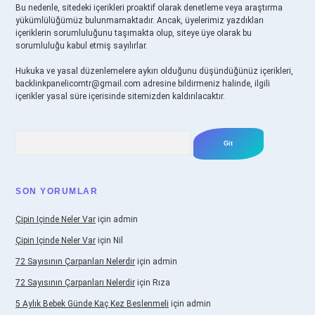
Bu nedenle, sitedeki içerikleri proaktif olarak denetleme veya araştırma
yükümlülüğümüz bulunmamaktadır. Ancak, üyelerimiz yazdıkları
içeriklerin sorumluluğunu taşımakta olup, siteye üye olarak bu
sorumluluğu kabul etmiş sayılırlar.
Hukuka ve yasal düzenlemelere aykırı olduğunu düşündüğünüz içerikleri,
backlinkpanelicomtr@gmail.com
adresine bildirmeniz halinde, ilgili
içerikler yasal süre içerisinde sitemizden kaldırılacaktır.
Arama
SON YORUMLAR
Çipin Içinde Neler Var
için
admin
Çipin Içinde Neler Var
için
Nil
72 Sayısının Çarpanları Nelerdir
için
admin
72 Sayısının Çarpanları Nelerdir
için
Rıza
5 Aylık Bebek Günde Kaç Kez Beslenmeli
için
admin