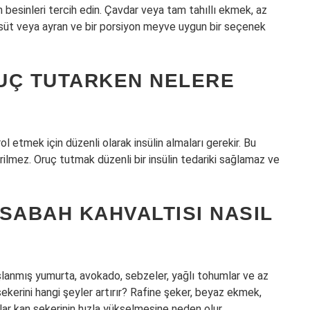
 besinleri tercih edin. Çavdar veya tam tahıllı ekmek, az
k süt veya ayran ve bir porsiyon meyve uygun bir seçenek
UÇ TUTARKEN NELERE
rol etmek için düzenli olarak insülin almaları gerekir. Bu
erilmez. Oruç tutmak düzenli bir insülin tedariki sağlamaz ve
SABAH KAHVALTISI NASIL
şlanmış yumurta, avokado, sebzeler, yağlı tohumlar ve az
 şekerini hangi şeyler artırır? Rafine şeker, beyaz ekmek,
tlar kan şekerinin hızla yükselmesine neden olur.