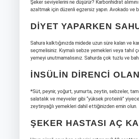
Şeker seviyelerini ne düşürür? Karbonhidrat alımını 
azaltmak için düzenli egzersiz yapın. Avokado ve
DIYET YAPARKEN SAH
Sahura kalktığınızda midede uzun süre kalan ve kan
seçmelisiniz. Kıymalı sebze yemekleri veya tahıl ço
yemeyi unutmamalısınız. Sahurda çok tuzlu ve baha
İNSÜLIN DIRENCI OLA
*Süt, peynir, yoğurt, yumurta, zeytin, sebzeler, ta
salatalık ve meyveler gibi “yüksek proteinli” yiyece
zeytinyağlı yemekleri dahil ettiğinizden emin olun.
ŞEKER HASTASI AÇ KA