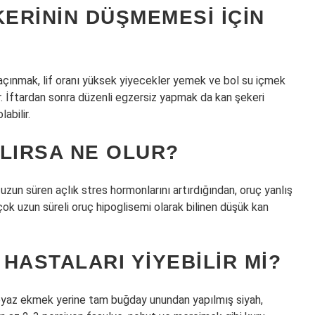
ERININ DÜŞMEMESI IÇIN
açınmak, lif oranı yüksek yiyecekler yemek ve bol su içmek
r. İftardan sonra düzenli egzersiz yapmak da kan şekeri
abilir.
LIRSA NE OLUR?
 uzun süren açlık stres hormonlarını artırdığından, oruç yanlış
 çok uzun süreli oruç hipoglisemi olarak bilinen düşük kan
HASTALARI YIYEBILIR MI?
 Beyaz ekmek yerine tam buğday unundan yapılmış siyah,