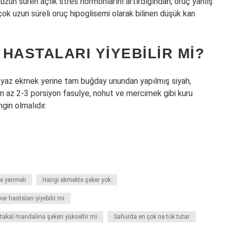
 uzun süren açlık stres hormonlarını artırdığından, oruç yanlış
 çok uzun süreli oruç hipoglisemi olarak bilinen düşük kan
HASTALARI YIYEBILIR MI?
 Beyaz ekmek yerine tam buğday unundan yapılmış siyah,
n az 2-3 porsiyon fasulye, nohut ve mercimek gibi kuru
ngin olmalıdır.
e yenmeli
Hangi ekmekte şeker yok
er hastaları yiyebilir mi
takal mandalina şekeri yükseltir mi
Sahurda en çok ne tok tutar