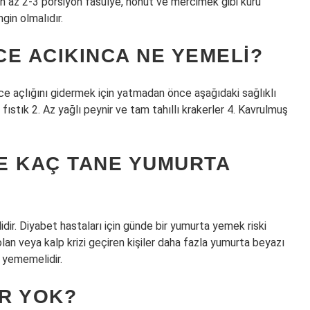
n az 2-3 porsiyon fasulye, nohut ve mercimek gibi kuru
ngin olmalıdır.
E ACIKINCA NE YEMELI?
ce açlığını gidermek için yatmadan önce aşağıdaki sağlıklı
, fıstık 2. Az yağlı peynir ve tam tahıllı krakerler 4. Kavrulmuş
E KAÇ TANE YUMURTA
idir. Diyabet hastaları için günde bir yumurta yemek riski
olan veya kalp krizi geçiren kişiler daha fazla yumurta beyazı
 yememelidir.
R YOK?