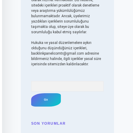
olarak hizmet vermektedir. Bu nedenle,
sitedeki içerikleri proaktif olarak denetleme
veya araştırma yükümlülüğümüz
bulunmamaktadır. Ancak, üyelerimiz
yazdıkları içeriklerin sorumluluğunu
taşımakta olup, siteye üye olarak bu
sorumluluğu kabul etmiş sayılırlar.
Hukuka ve yasal düzenlemelere aykırı
olduğunu düşündüğünüz içerikleri,
backlinkpanelicomtr@gmail.com
adresine
bildirmeniz halinde, ilgili içerikler yasal süre
içerisinde sitemizden kaldırılacaktır.
Arama
SON YORUMLAR