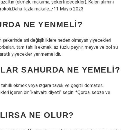
azaltın (ekmek, makarna, şekerli içecekler). Kalori alımını
 brokoli.Daha fazla makale…•11 Mayıs 2023
URDA NE YENMELI?
 şekerinde ani değişikliklere neden olmayan yiyecekleri
rbaları, tam tahıllı ekmek, az tuzlu peynir, meyve ve bol su
ratlı yiyecekler yenmemelidir.
NLAR SAHURDA NE YEMELI?
m tahıllı ekmek veya ızgara tavuk ve çeşitli domates,
kleri içeren bir “kahvaltı diyeti” seçin. *Çorba, sebze ve
LIRSA NE OLUR?