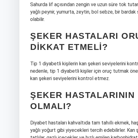
Sahurda lif açısından zengin ve uzun süre tok tutan
yağlı peynir, yumurta, zeytin, bol sebze, bir barda
olabilir.
ŞEKER HASTALARI OR
DIKKAT ETMELI?
Tip 1 diyabetli kişilerin kan şekeri seviyelerini kont
nedenle, tip 1 diyabetli kişiler için oruç tutmak ön
kan şekeri seviyelerini kontrol etmez.
ŞEKER HASTALARININ 
OLMALI?
Diyabet hastaları kahvaltıda tam tahıllı ekmek, ha
yağlı yoğurt gibi yiyecekleri tercih edebilirler. Kan
tatlılar, gazlı içecekler ve hızlı emilen karbonhidra