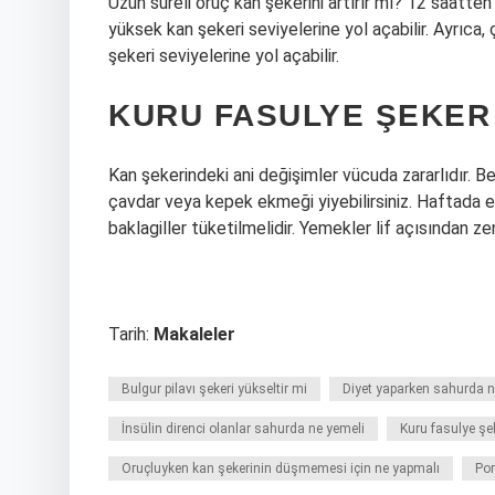
Uzun süreli oruç kan şekerini artırır mı? 12 saatten
yüksek kan şekeri seviyelerine yol açabilir. Ayrıca,
şekeri seviyelerine yol açabilir.
KURU FASULYE ŞEKER 
Kan şekerindeki ani değişimler vücuda zararlıdır.
çavdar veya kepek ekmeği yiyebilirsiniz. Haftada e
baklagiller tüketilmelidir. Yemekler lif açısından ze
Tarih:
Makaleler
Bulgur pilavı şekeri yükseltir mi
Diyet yaparken sahurda n
İnsülin direnci olanlar sahurda ne yemeli
Kuru fasulye şek
Oruçluyken kan şekerinin düşmemesi için ne yapmalı
Por