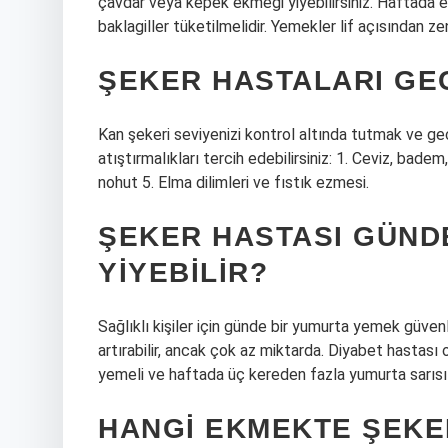
çavdar veya kepek ekmeği yiyebilirsiniz. Haftada e
baklagiller tüketilmelidir. Yemekler lif açısından ze
ŞEKER HASTALARI GEC
Kan şekeri seviyenizi kontrol altında tutmak ve ge
atıştırmalıkları tercih edebilirsiniz: 1. Ceviz, badem
nohut 5. Elma dilimleri ve fıstık ezmesi.
ŞEKER HASTASI GÜND
YIYEBILIR?
Sağlıklı kişiler için günde bir yumurta yemek güvenl
artırabilir, ancak çok az miktarda. Diyabet hastası 
yemeli ve haftada üç kereden fazla yumurta sarısı
HANGI EKMEKTE ŞEKE