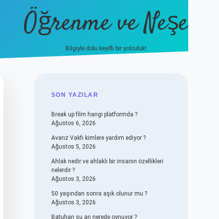
Öğrenme ve Neşe
Bilgiyle dolu keyifli bir yolculuk!
hiltonbet güncel giriş
https://www.be
SIDEBAR
SON YAZILAR
Break up film hangi platformda ?
Ağustos 6, 2026
Avarız Vakfı kimlere yardım ediyor ?
Ağustos 5, 2026
Ahlak nedir ve ahlaklı bir insanın özellikleri
nelerdir ?
Ağustos 3, 2026
50 yaşından sonra aşık olunur mu ?
Ağustos 3, 2026
Batuhan şu an nerede oynuyor ?