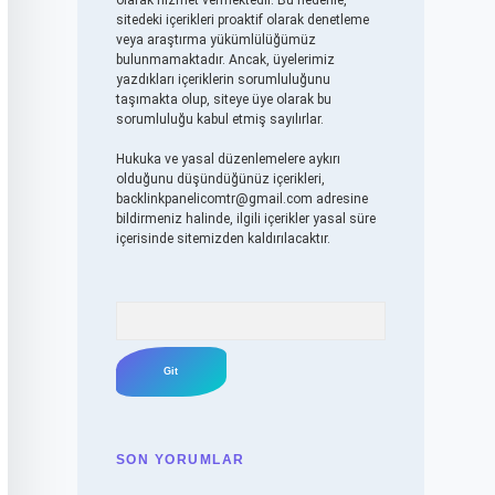
olarak hizmet vermektedir. Bu nedenle,
sitedeki içerikleri proaktif olarak denetleme
veya araştırma yükümlülüğümüz
bulunmamaktadır. Ancak, üyelerimiz
yazdıkları içeriklerin sorumluluğunu
taşımakta olup, siteye üye olarak bu
sorumluluğu kabul etmiş sayılırlar.
Hukuka ve yasal düzenlemelere aykırı
olduğunu düşündüğünüz içerikleri,
backlinkpanelicomtr@gmail.com
adresine
bildirmeniz halinde, ilgili içerikler yasal süre
içerisinde sitemizden kaldırılacaktır.
Arama
SON YORUMLAR