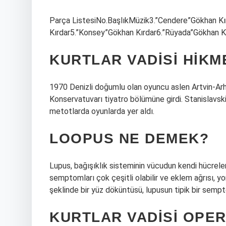
Parça ListesiNo.BaşlıkMüzik3.”Cendere”Gökhan Kırd
Kırdar5.”Konsey”Gökhan Kırdar6.”Rüyada”Gökhan Kı
KURTLAR VADISI HIKM
1970 Denizli doğumlu olan oyuncu aslen Artvin-Arhav
Konservatuvarı tiyatro bölümüne girdi. Stanislavski
metotlarda oyunlarda yer aldı.
LOOPUS NE DEMEK?
Lupus, bağışıklık sisteminin vücudun kendi hücreler
semptomları çok çeşitli olabilir ve eklem ağrısı, yo
şeklinde bir yüz döküntüsü, lupusun tipik bir sempto
KURTLAR VADISI OPER