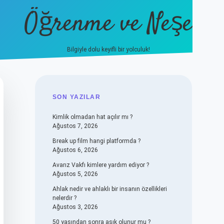
Öğrenme ve Neşe
Bilgiyle dolu keyifli bir yolculuk!
hiltonbet güncel giriş
https://www.
SIDEBAR
SON YAZILAR
Kimlik olmadan hat açılır mı ?
Ağustos 7, 2026
Break up film hangi platformda ?
Ağustos 6, 2026
Avarız Vakfı kimlere yardım ediyor ?
Ağustos 5, 2026
Ahlak nedir ve ahlaklı bir insanın özellikleri
nelerdir ?
Ağustos 3, 2026
50 yaşından sonra aşık olunur mu ?