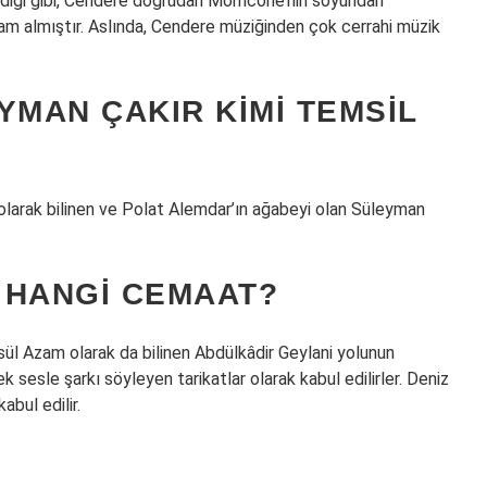
ediği gibi, Cendere doğrudan Morricone’nin soyundan
am almıştır. Aslında, Cendere müziğinden çok cerrahi müzik
YMAN ÇAKIR KIMI TEMSIL
 olarak bilinen ve Polat Alemdar’ın ağabeyi olan Süleyman
 HANGI CEMAAT?
sül Azam olarak da bilinen Abdülkâdir Geylani yolunun
ek sesle şarkı söyleyen tarikatlar olarak kabul edilirler. Deniz
kabul edilir.