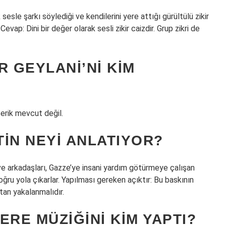
sle şarkı söylediği ve kendilerini yere attığı gürültülü zikir
evap: Dini bir değer olarak sesli zikir caizdir. Grup zikri de
R GEYLANI’NI KIM
çerik mevcut değil.
TIN NEYI ANLATIYOR?
 ve arkadaşları, Gazze’ye insani yardım götürmeye çalışan
doğru yola çıkarlar. Yapılması gereken açıktır: Bu baskının
utan yakalanmalıdır.
ERE MÜZIĞINI KIM YAPTI?