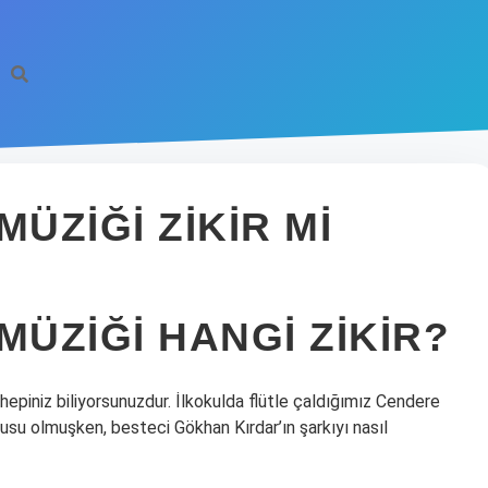
ÜZIĞI ZIKIR MI
MÜZIĞI HANGI ZIKIR?
 hepiniz biliyorsunuzdur. İlkokulda flütle çaldığımız Cendere
usu olmuşken, besteci Gökhan Kırdar’ın şarkıyı nasıl