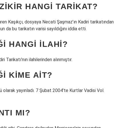
ZIKIR HANGI TARIKAT?
süren Kaşıkçı, dosyaya Necati Şaşmaz’ın Kadiri tarikatından
n da bu tarikatın varisi sayıldığını iddia etti.
I HANGI ILAHI?
i Tarikatı’nın ilahilerinden alınmıştır.
I KIME AIT?
ü olarak yayınladı. 7 Şubat 2004’te Kurtlar Vadisi Vol.
NTI MI?