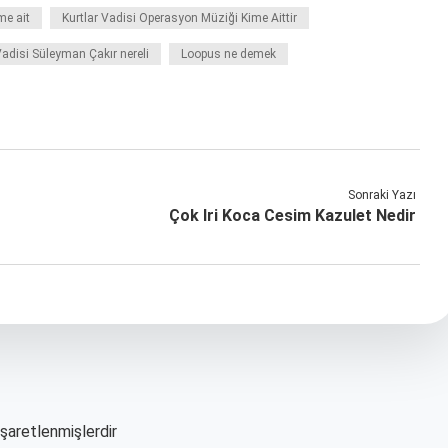
me ait
Kurtlar Vadisi Operasyon Müziği Kime Aittir
Vadisi Süleyman Çakır nereli
Loopus ne demek
Sonraki Yazı
Çok Iri Koca Cesim Kazulet Nedir
işaretlenmişlerdir