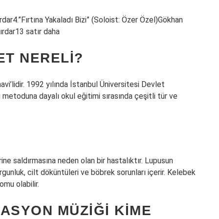
ar4.”Fırtına Yakaladı Bizi” (Soloist: Özer Özel)Gökhan
rdar13 satır daha
ET NERELI?
i’lidir. 1992 yılında İstanbul Üniversitesi Devlet
 metoduna dayalı okul eğitimi sırasında çeşitli tür ve
ine saldırmasına neden olan bir hastalıktır. Lupusun
rgunluk, cilt döküntüleri ve böbrek sorunları içerir. Kelebek
mu olabilir.
ASYON MÜZIĞI KIME