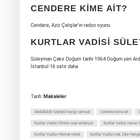
CENDERE KIME AIT?
Cendere, Aziz Çalışlar’ın radyo oyunu.
KURTLAR VADISI SÜLE
Süleyman Çakır Doğum tarihi 1964 Doğum yeri Arde
İstanbul 16 satır daha
Tarih:
Makaleler
Abdülkâdir Geylânî hangi cemaat
Cendere kime ait
Kurtlar Vadisi Filistin neyi anlatıyor
Kurtlar Vadisi Havar 
Kurtlar Vadisi Hikmet nereli
Kurtlar Vadisi Irak Zikir Hang