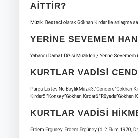
AITTIR?
Müzik. Besteci olarak Gökhan Kırdar ile anlaşma sa
YERINE SEVEMEM HANG
Yabancı Damat Dizisi Müzikleri / Yerine Sevemem 
KURTLAR VADISI CEND
Parça ListesiNo.BaşlıkMüzik3.”Cendere”Gökhan Kırd
Kırdar5.”Konsey”Gökhan Kırdar6.”Rüyada”Gökhan Kı
KURTLAR VADISI HIKM
Erdem Ergüney. Erdem Ergüney (d. 2 Ekim 1970, Den