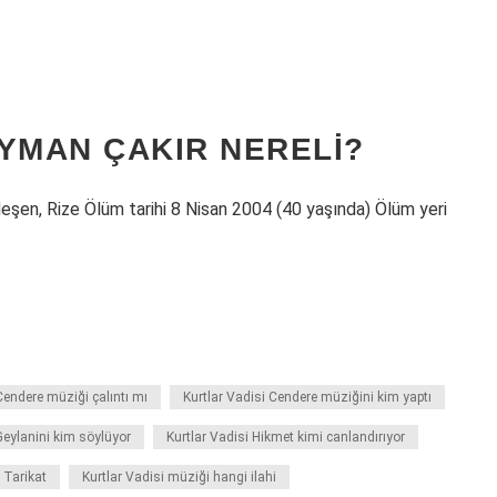
YMAN ÇAKIR NERELI?
şen, Rize Ölüm tarihi 8 Nisan 2004 (40 yaşında) Ölüm yeri
Cendere müziği çalıntı mı
Kurtlar Vadisi Cendere müziğini kim yaptı
Geylanini kim söylüyor
Kurtlar Vadisi Hikmet kimi canlandırıyor
i Tarikat
Kurtlar Vadisi müziği hangi ilahi