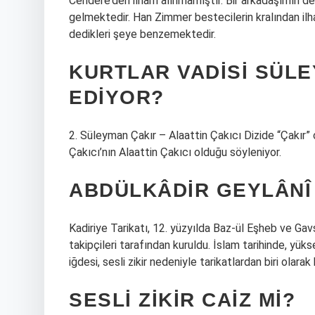
Cendere’den ilham alınmamıştır. Bir arkadaşımın d
gelmektedir. Han Zimmer bestecilerin kralından ilh
dedikleri şeye benzemektedir.
KURTLAR VADISI SÜLE
EDIYOR?
2. Süleyman Çakır – Alaattin Çakıcı Dizide “Çakır”
Çakıcı’nın Alaattin Çakıcı olduğu söyleniyor.
ABDÜLKÂDIR GEYLÂNÎ
Kadiriye Tarikatı, 12. yüzyılda Baz-ül Eşheb ve Gav
takipçileri tarafından kuruldu. İslam tarihinde, yüks
iğdesi, sesli zikir nedeniyle tarikatlardan biri olarak 
SESLI ZIKIR CAIZ MI?