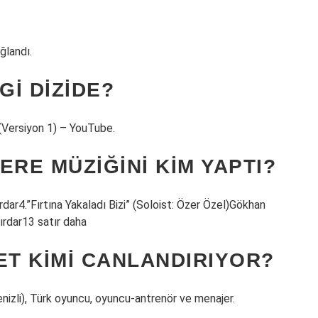
ğlandı.
I DIZIDE?
(Versiyon 1) – YouTube.
ERE MÜZIĞINI KIM YAPTI?
ar4.”Fırtına Yakaladı Bizi” (Soloist: Özer Özel)Gökhan
rdar13 satır daha
ET KIMI CANLANDIRIYOR?
izli), Türk oyuncu, oyuncu-antrenör ve menajer.