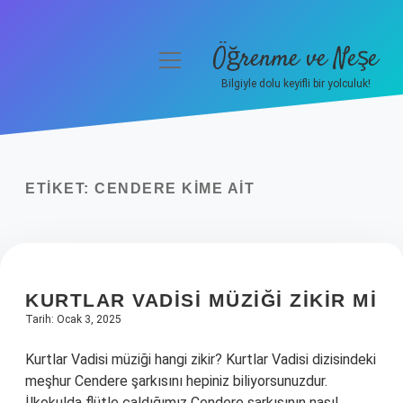
Öğrenme ve Neşe
menüyü
aç
Bilgiyle dolu keyifli bir yolculuk!
Anasayfa
Gizlilik Politikası
ETIKET:
CENDERE KIME AIT
Yasal Uyarı
Hakkımızda
KURTLAR VADISI MÜZIĞI ZIKIR MI
Tarih: Ocak 3, 2025
Kurtlar Vadisi müziği hangi zikir? Kurtlar Vadisi dizisindeki
meşhur Cendere şarkısını hepiniz biliyorsunuzdur.
İlkokulda flütle çaldığımız Cendere şarkısının nasıl