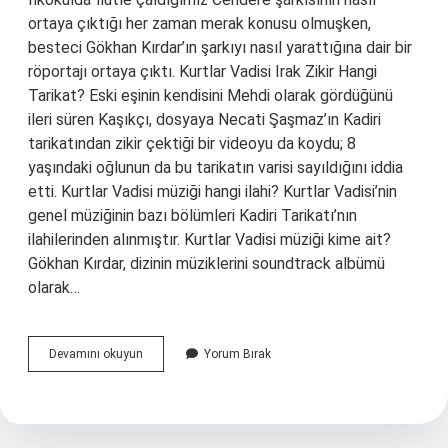
ortaya çıktığı her zaman merak konusu olmuşken,
besteci Gökhan Kırdar’ın şarkıyı nasıl yarattığına dair bir
röportajı ortaya çıktı. Kurtlar Vadisi Irak Zikir Hangi
Tarikat? Eski eşinin kendisini Mehdi olarak gördüğünü
ileri süren Kaşıkçı, dosyaya Necati Şaşmaz’ın Kadiri
tarikatından zikir çektiği bir videoyu da koydu; 8
yaşındaki oğlunun da bu tarikatın varisi sayıldığını iddia
etti. Kurtlar Vadisi müziği hangi ilahi? Kurtlar Vadisi’nin
genel müziğinin bazı bölümleri Kadiri Tarikatı’nın
ilahilerinden alınmıştır. Kurtlar Vadisi müziği kime ait?
Gökhan Kırdar, dizinin müziklerini soundtrack albümü
olarak…
Kurtlar
Devamını okuyun
Yorum Bırak
Vadisi
Müziği
Zikir
Mi