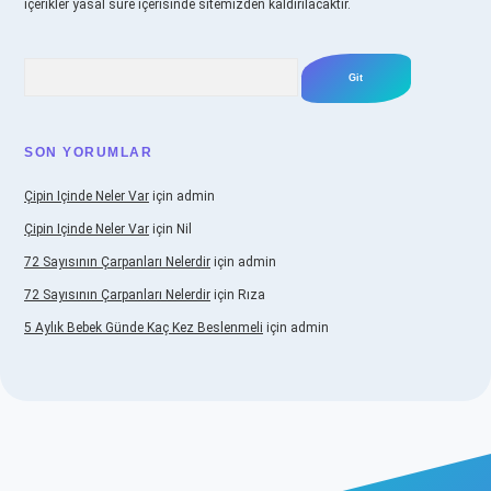
içerikler yasal süre içerisinde sitemizden kaldırılacaktır.
Arama
SON YORUMLAR
Çipin Içinde Neler Var
için
admin
Çipin Içinde Neler Var
için
Nil
72 Sayısının Çarpanları Nelerdir
için
admin
72 Sayısının Çarpanları Nelerdir
için
Rıza
5 Aylık Bebek Günde Kaç Kez Beslenmeli
için
admin
iş
https://www.betexper.xyz/
elexbetgiris.org