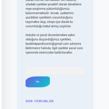
olarak hizmet vermektedir. Bu nedenle,
sitedeki içerikleri proaktif olarak denetleme
veya araştırma yükümlülüğümüz
bulunmamaktadır. Ancak, üyelerimiz
yazdıkları içeriklerin sorumluluğunu
taşımakta olup, siteye üye olarak bu
sorumluluğu kabul etmiş sayılırlar.
Hukuka ve yasal düzenlemelere aykırı
olduğunu düşündüğünüz içerikleri,
backlinkpanelicomtr@gmail.com
adresine
bildirmeniz halinde, ilgili içerikler yasal süre
içerisinde sitemizden kaldırılacaktır.
Arama
SON YORUMLAR