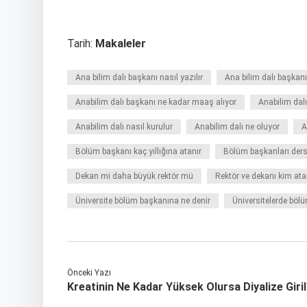
Tarih:
Makaleler
Ana bilim dalı başkanı nasıl yazılır
Ana bilim dalı başkanı
Anabilim dalı başkanı ne kadar maaş alıyor
Anabilim dalı
Anabilim dalı nasıl kurulur
Anabilim dalı ne oluyor
A
Bölüm başkanı kaç yıllığına atanır
Bölüm başkanları ders
Dekan mi daha büyük rektör mü
Rektör ve dekanı kim ata
Üniversite bölüm başkanına ne denir
Üniversitelerde bölü
Önceki Yazı
Kreatinin Ne Kadar Yüksek Olursa Diyalize Giril