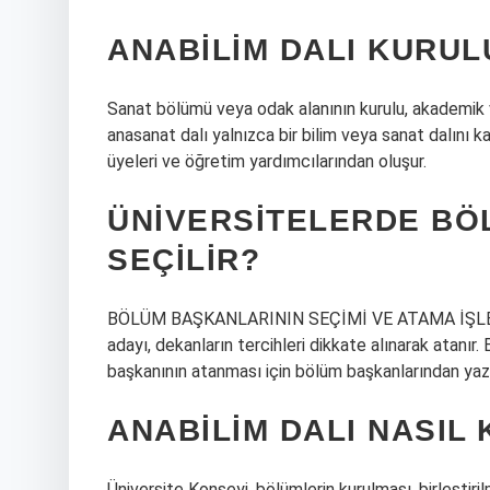
ANABILIM DALI KURU
Sanat bölümü veya odak alanının kurulu, akademik 
anasanat dalı yalnızca bir bilim veya sanat dalını 
üyeleri ve öğretim yardımcılarından oluşur.
ÜNIVERSITELERDE BÖ
SEÇILIR?
BÖLÜM BAŞKANLARININ SEÇİMİ VE ATAMA İŞLEMLE
adayı, dekanların tercihleri ​​dikkate alınarak atan
başkanının atanması için bölüm başkanlarından yazı
ANABILIM DALI NASIL
Üniversite Konseyi, bölümlerin kurulması, birleştir