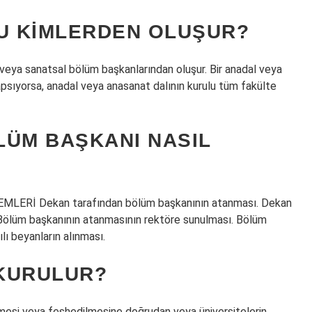
LU KIMLERDEN OLUŞUR?
veya sanatsal bölüm başkanlarından oluşur. Bir anadal veya
kapsıyorsa, anadal veya anasanat dalının kurulu tüm fakülte
LÜM BAŞKANI NASIL
Rİ Dekan tarafından bölüm başkanının atanması. Dekan
ır. Bölüm başkanının atanmasının rektöre sunulması. Bölüm
lı beyanların alınması.
 KURULUR?
ilmesi veya feshedilmesine doğrudan veya üniversitelerin