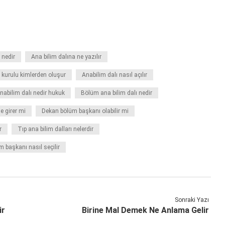
 nedir
Ana bilim dalına ne yazılır
 kurulu kimlerden oluşur
Anabilim dalı nasıl açılır
nabilim dalı nedir hukuk
Bölüm ana bilim dalı nedir
e girer mi
Dekan bölüm başkanı olabilir mi
r
Tıp ana bilim dalları nelerdir
m başkanı nasıl seçilir
Sonraki Yazı
ir
Birine Mal Demek Ne Anlama Gelir