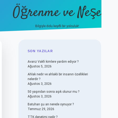
Öğrenme ve Neşe
Bilgiyle dolu keyifli bir yolculuk!
hiltonbet güncel giriş
https://www.be
SIDEBAR
SON YAZILAR
Avarız Vakfı kimlere yardım ediyor ?
Ağustos 5, 2026
Ahlak nedir ve ahlaklı bir insanın özellikleri
nelerdir ?
Ağustos 3, 2026
50 yaşından sonra aşık olunur mu ?
Ağustos 3, 2026
Batuhan şu an nerede oynuyor ?
Temmuz 29, 2026
TTK denetimi nedir ?