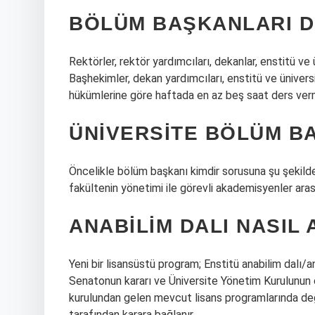
BÖLÜM BAŞKANLARI D
Rektörler, rektör yardımcıları, dekanlar, enstitü ve
Başhekimler, dekan yardımcıları, enstitü ve ünive
hükümlerine göre haftada en az beş saat ders ver
ÜNIVERSITE BÖLÜM B
Öncelikle bölüm başkanı kimdir sorusuna şu şekilde 
fakültenin yönetimi ile görevli akademisyenler arası
ANABILIM DALI NASIL 
Yeni bir lisansüstü program; Enstitü anabilim dalı/a
Senatonun kararı ve Üniversite Yönetim Kurulunun on
kurulundan gelen mevcut lisans programlarında deği
tarafından karara bağlanır.