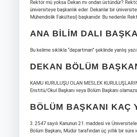
Rektör mü yoksa Dekan mı ondan üstündür? Rektör b
üniversiteye başkanlık eder. Dekanlar bir üniversite
Mühendislik Fakültesi) başkanıdır. Bu nedenle Rek
ANA BILIM DALI BAŞKA
Bu kelime sıklıkla “departman” şeklinde yanlış yazılı
DEKAN BÖLÜM BAŞKANI
KAMU KURULUŞU OLAN MESLEK KURULUŞLARINA 
Enstitü/Okul Başkanı veya Bölüm Başkanı olamazsı
BÖLÜM BAŞKANI KAÇ Y
3. 2547 sayılı Kanunun 21. maddesi ve Üniversitel
Bölüm Başkanı, Müdür tarafından üç yıllık bir süre iç