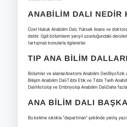
ANABILIM DALI NEDIR
Özel Hukuk Anabilim Dalı; Yüksek lisans ve doktora 
daldır. İlgili bölümlerin yarıyıl uzunluğundaki dersl
tartışmalı konularla ilgilenirler.
TIP ANA BILIM DALLAR
Bölümler ve alanlarAnatomi Anabilim DalıBiyofizik A
Bilişim Anabilim DalıTıbbi Etik ve Tıbbi Tarih Anabi
DalıHistoloji ve Embriyoloji Anabilim DalıDaha faz
ANA BILIM DALI BAŞKA
Bu kelime sıklıkla “departman” şeklinde yanlış yazılı