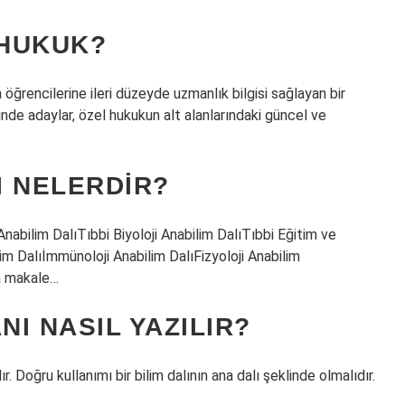
 HUKUK?
öğrencilerine ileri düzeyde uzmanlık bilgisi sağlayan bir
erinde adaylar, özel hukukun alt alanlarındaki güncel ve
I NELERDIR?
nabilim DalıTıbbi Biyoloji Anabilim DalıTıbbi Eğitim ve
lim Dalıİmmünoloji Anabilim DalıFizyoloji Anabilim
la makale…
NI NASIL YAZILIR?
r. Doğru kullanımı bir bilim dalının ana dalı şeklinde olmalıdır.