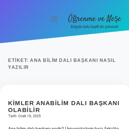
Öğrenme ve Neşe
menüyü
aç
Bilgiyle dolu keyifli bir yolculuk!
Anasayfa
Gizlilik Politikası
ETIKET:
ANA BILIM DALI BAŞKANI NASIL
Yasal Uyarı
YAZILIR
Hakkımızda
KIMLER ANABILIM DALI BAŞKANI
OLABILIR
Tarih: Ocak 18, 2025
Ana bilim dalı başkanı nedir? Üniversitelerin bazı fakülte