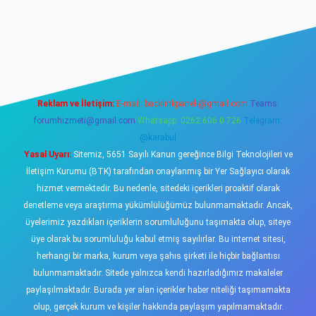
ş
https://www.betexper.xyz/
elexbetgiris.org
Reklam ve İletişim:
E-mail:
backlinkpaneli@gmail.com
Teams:
forumhizmeti@gmail.com
Whatsapp: 0262 606 0 726
Telegram:
@karabul
Yasal Uyarı:
Sitemiz, 5651 Sayılı Kanun gereğince Bilgi Teknolojileri ve
İletişim Kurumu (BTK) tarafından onaylanmış bir Yer Sağlayıcı olarak
hizmet vermektedir. Bu nedenle, sitedeki içerikleri proaktif olarak
denetleme veya araştırma yükümlülüğümüz bulunmamaktadır. Ancak,
üyelerimiz yazdıkları içeriklerin sorumluluğunu taşımakta olup, siteye
üye olarak bu sorumluluğu kabul etmiş sayılırlar. Bu internet sitesi,
herhangi bir marka, kurum veya şahıs şirketi ile hiçbir bağlantısı
bulunmamaktadır. Sitede yalnızca kendi hazırladığımız makaleler
paylaşılmaktadır. Burada yer alan içerikler haber niteliği taşımamakta
olup, gerçek kurum ve kişiler hakkında paylaşım yapılmamaktadır.