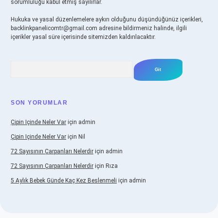
sorumluluğu kabul etmiş sayılırlar.
Hukuka ve yasal düzenlemelere aykırı olduğunu düşündüğünüz içerikleri,
backlinkpanelicomtr@gmail.com
adresine bildirmeniz halinde, ilgili
içerikler yasal süre içerisinde sitemizden kaldırılacaktır.
Arama
SON YORUMLAR
Çipin Içinde Neler Var
için
admin
Çipin Içinde Neler Var
için
Nil
72 Sayısının Çarpanları Nelerdir
için
admin
72 Sayısının Çarpanları Nelerdir
için
Rıza
5 Aylık Bebek Günde Kaç Kez Beslenmeli
için
admin