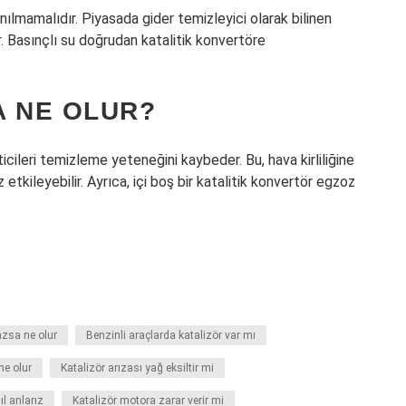
nılmamalıdır. Piyasada gider temizleyici olarak bilinen
r. Basınçlı su doğrudan katalitik konvertöre
A NE OLUR?
ticileri temizleme yeteneğini kaybeder. Bu, hava kirliliğine
etkileyebilir. Ayrıca, içi boş bir katalitik konvertör egzoz
azsa ne olur
Benzinli araçlarda katalizör var mı
ne olur
Katalizör arızası yağ eksiltir mi
l anlarız
Katalizör motora zarar verir mi