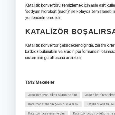
Katalitik konvertörü temizlemek için asla asit kulla
“sodyum hidroksit (naoh)” ile kolayca temizlenebili
yönlendirilmemelidir.
KATALIZÖR BOŞALIRS
Katalitik konvertör çekirdeklendiğinde, zararlı kirle
katkıda bulunabilir ve aracın performansını olumsuz 
sisteminin gürültüsünü artırabilir.
Tarih:
Makaleler
Araç katalizörü tıkalı olursa ne olur
Araçta katalizör olm
Katalizör arabanın çekişini etkiler mi
Katalizör arızalı ise 
Katalizör boşalırsa ne olur
Katalizör bozuk olduğunu nası