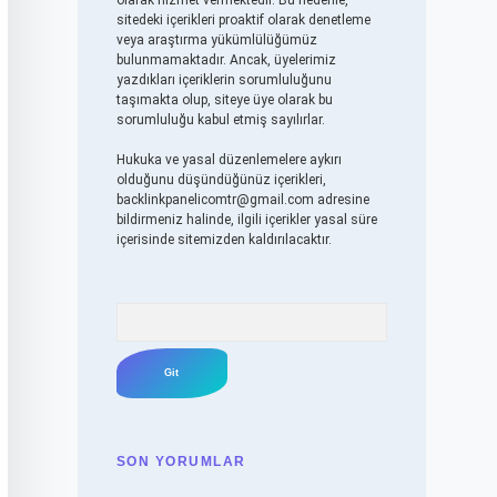
olarak hizmet vermektedir. Bu nedenle,
sitedeki içerikleri proaktif olarak denetleme
veya araştırma yükümlülüğümüz
bulunmamaktadır. Ancak, üyelerimiz
yazdıkları içeriklerin sorumluluğunu
taşımakta olup, siteye üye olarak bu
sorumluluğu kabul etmiş sayılırlar.
Hukuka ve yasal düzenlemelere aykırı
olduğunu düşündüğünüz içerikleri,
backlinkpanelicomtr@gmail.com
adresine
bildirmeniz halinde, ilgili içerikler yasal süre
içerisinde sitemizden kaldırılacaktır.
Arama
SON YORUMLAR