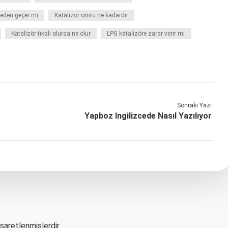
eden geçer mi
Katalizör ömrü ne kadardır
Katalizör tıkalı olursa ne olur
LPG katalizöre zarar verir mi
Sonraki Yazı
Yapboz Ingilizcede Nasıl Yazılıyor
işaretlenmişlerdir