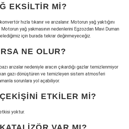
Ğ EKSILTIR MI?
onvertör hızla tıkanır ve arızalanır. Motorun yağ yaktığını
z. Motorun yağ yakmasının nedenlerini Egzozdan Mavi Duman
celediğimiz için burada tekrar değinmeyeceğiz.
URSA NE OLUR?
zı arızalar nedeniyle aracın çıkardığı gazlar temizlenmiyor
çıkan gazı dönüştüren ve temizleyen sistem atmosferi
amanla sorunlara yol açabiliyor.
ÇEKIŞINI ETKILER MI?
tkisi yoktur.
KATALIZÖR VAR MI?