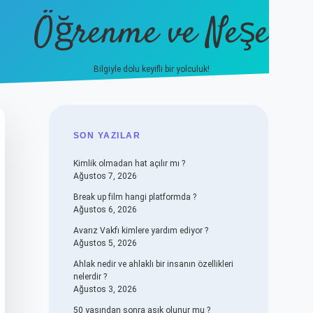
Öğrenme ve Neşe
Bilgiyle dolu keyifli bir yolculuk!
hiltonbet güncel giriş
https://www.be
SIDEBAR
SON YAZILAR
Kimlik olmadan hat açılır mı ?
Ağustos 7, 2026
Break up film hangi platformda ?
Ağustos 6, 2026
Avarız Vakfı kimlere yardım ediyor ?
Ağustos 5, 2026
Ahlak nedir ve ahlaklı bir insanın özellikleri
nelerdir ?
Ağustos 3, 2026
50 yaşından sonra aşık olunur mu ?