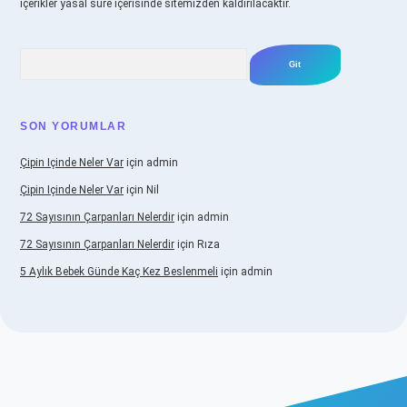
içerikler yasal süre içerisinde sitemizden kaldırılacaktır.
Arama
SON YORUMLAR
Çipin Içinde Neler Var
için
admin
Çipin Içinde Neler Var
için
Nil
72 Sayısının Çarpanları Nelerdir
için
admin
72 Sayısının Çarpanları Nelerdir
için
Rıza
5 Aylık Bebek Günde Kaç Kez Beslenmeli
için
admin
ş
https://www.betexper.xyz/
elexbetgiris.org