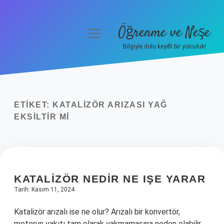
Öğrenme ve Neşe
menüyü
aç
Bilgiyle dolu keyifli bir yolculuk!
Anasayfa
Gizlilik Politikası
ETIKET:
KATALIZÖR ARIZASI YAĞ
Yasal Uyarı
EKSILTIR MI
Hakkımızda
KATALIZÖR NEDIR NE IŞE YARAR
Tarih: Kasım 11, 2024
Katalizör arızalı ise ne olur? Arızalı bir konvertör,
motorun yakıtı tam olarak yakmamasına neden olabilir.