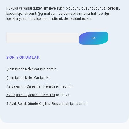
Hukuka ve yasal düzenlemelere aykırı olduğunu düşündüğünüz içerikleri,
backlinkpanelicomtr@gmail.com
adresine bildirmeniz halinde, ilgili
içerikler yasal süre içerisinde sitemizden kaldırılacaktır.
Arama
SON YORUMLAR
Çipin Içinde Neler Var
için
admin
Çipin Içinde Neler Var
için
Nil
72 Sayısının Çarpanları Nelerdir
için
admin
72 Sayısının Çarpanları Nelerdir
için
Rıza
5 Aylık Bebek Günde Kaç Kez Beslenmeli
için
admin