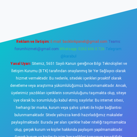
www.betexper.xyz/
elexbetgiris.org
Reklam ve İletişim:
E-mail:
backlinkpaneli@gmail.com
Teams:
forumhizmeti@gmail.com
Whatsapp: 0262 606 0 726
Telegram:
@karabul
Yasal Uyarı:
Sitemiz, 5651 Sayılı Kanun gereğince Bilgi Teknolojileri ve
İletişim Kurumu (BTK) tarafından onaylanmış bir Yer Sağlayıcı olarak
hizmet vermektedir. Bu nedenle, sitedeki içerikleri proaktif olarak
denetleme veya araştırma yükümlülüğümüz bulunmamaktadır. Ancak,
üyelerimiz yazdıkları içeriklerin sorumluluğunu taşımakta olup, siteye
üye olarak bu sorumluluğu kabul etmiş sayılırlar. Bu internet sitesi,
herhangi bir marka, kurum veya şahıs şirketi ile hiçbir bağlantısı
bulunmamaktadır. Sitede yalnızca kendi hazırladığımız makaleler
paylaşılmaktadır. Burada yer alan içerikler haber niteliği taşımamakta
olup, gerçek kurum ve kişiler hakkında paylaşım yapılmamaktadır.