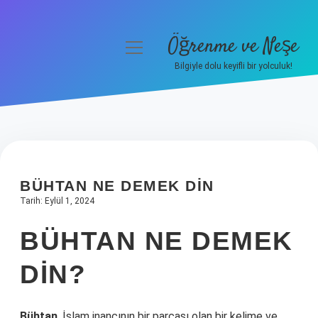
Öğrenme ve Neşe
menüyü
aç
Bilgiyle dolu keyifli bir yolculuk!
Anasayfa
Gizlilik Politikası
Yasal Uyarı
BÜHTAN NE DEMEK DIN
Hakkımızda
Tarih: Eylül 1, 2024
BÜHTAN NE DEMEK
DIN?
Bühtan
, İslam inancının bir parçası olan bir kelime ve