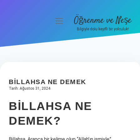
Öğrenme ve Neşe
menüyü
aç
Bilgiyle dolu keyifli bir yolculuk!
Anasayfa
Gizlilik Politikası
Yasal Uyarı
BILLAHSA NE DEMEK
Hakkımızda
Tarih: Ağustos 31, 2024
BILLAHSA NE
DEMEK?
Billahsa, Arapça bir kelime olup “Allah’ın ismiyle”