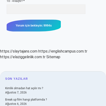
10 - 4 kaçtır?
*
https://slaytajans.com
https://englishcampus.com.tr
https://elaziggelinlik.com.tr
Sitemap
SIDEBAR
SON YAZILAR
Kimlik olmadan hat açılır mı ?
Ağustos 7, 2026
Break up film hangi platformda ?
Ağustos 6, 2026