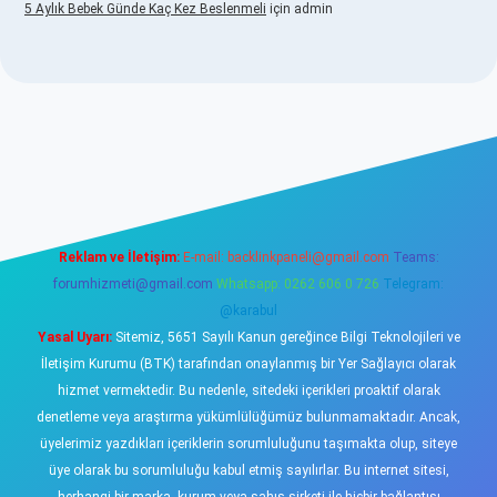
5 Aylık Bebek Günde Kaç Kez Beslenmeli
için
admin
www.betexper.xyz/
elexbetgiris.org
Reklam ve İletişim:
E-mail:
backlinkpaneli@gmail.com
Teams:
forumhizmeti@gmail.com
Whatsapp: 0262 606 0 726
Telegram:
@karabul
Yasal Uyarı:
Sitemiz, 5651 Sayılı Kanun gereğince Bilgi Teknolojileri ve
İletişim Kurumu (BTK) tarafından onaylanmış bir Yer Sağlayıcı olarak
hizmet vermektedir. Bu nedenle, sitedeki içerikleri proaktif olarak
denetleme veya araştırma yükümlülüğümüz bulunmamaktadır. Ancak,
üyelerimiz yazdıkları içeriklerin sorumluluğunu taşımakta olup, siteye
üye olarak bu sorumluluğu kabul etmiş sayılırlar. Bu internet sitesi,