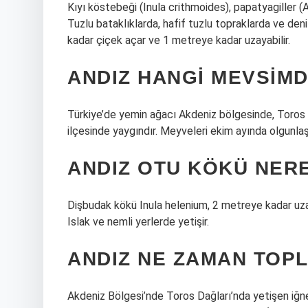
Kıyı köstebeği (Inula crithmoides), papatyagiller (As
Tuzlu bataklıklarda, hafif tuzlu topraklarda ve deni
kadar çiçek açar ve 1 metreye kadar uzayabilir.
ANDIZ HANGI MEVSIMD
Türkiye’de yemin ağacı Akdeniz bölgesinde, Toros d
ilçesinde yaygındır. Meyveleri ekim ayında olgunlaşı
ANDIZ OTU KÖKÜ NER
Dişbudak kökü Inula helenium, 2 metreye kadar uzaya
Islak ve nemli yerlerde yetişir.
ANDIZ NE ZAMAN TOP
Akdeniz Bölgesi’nde Toros Dağları’nda yetişen iğne