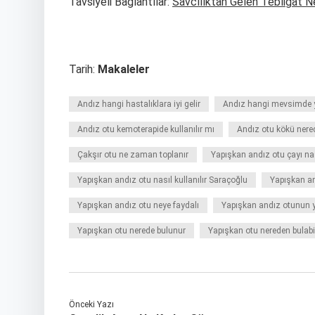
Tavsiyeli Bağlantılar:
Savcılıktan Gelen Tebligat N
Tarih:
Makaleler
Andız hangi hastalıklara iyi gelir
Andız hangi mevsimde y
Andız otu kemoterapide kullanılır mı
Andız otu kökü nere
Çakşır otu ne zaman toplanır
Yapışkan andız otu çayı na
Yapışkan andız otu nasıl kullanılır Saraçoğlu
Yapışkan an
Yapışkan andız otu neye faydalı
Yapışkan andız otunun ya
Yapışkan otu nerede bulunur
Yapışkan otu nereden bulabi
Önceki Yazı