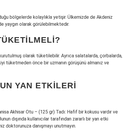
uğu bölgelerde kolaylıkla yetişir. Ülkemizde de Akdeniz
de yaygın olarak görülebilmektedir.
TÜKETILMELI?
kurutulmuş olarak tüketilebilir. Ayrıca salatalarda, çorbalarda,
itkiyi tüketmeden önce bir uzmanın görüşünü almanız ve
UN YAN ETKILERI
isa Akhisar Otu – (125 gr) Tadı: Hafif bir kokusu vardır ve
 Bunun dışında kullanıcılar tarafından zararlı bir yan etki
eniz doktorunuza danışmayı unutmayın.