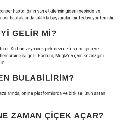
kanser hastalığının yan etkilerinin giderilmesinde ve
anser hastalarında sıklıkla başvurulan bir tedavi yöntemidir.
YI GELIR MI?
türür. Kurban veya inek pekmezi nefes darlığına ve
hemoroide iyi gelir. Bodrum, Muğla’da çam kozalağını
ir.
EN BULABILIRIM?
zalarında, online platformlarda ve bitkisel ürün satan
NE ZAMAN ÇIÇEK AÇAR?