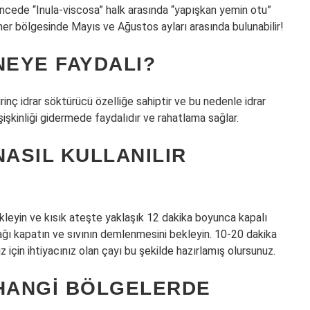
atincede “Inula-viscosa” halk arasında “yapışkan yemin otu”
 her bölgesinde Mayıs ve Ağustos ayları arasında bulunabilir!
NEYE FAYDALI?
i pirinç idrar söktürücü özelliğe sahiptir ve bu nedenle idrar
şişkinliği gidermede faydalıdır ve rahatlama sağlar.
NASIL KULLANILIR
ekleyin ve kısık ateşte yaklaşık 12 dakika boyunca kapalı
ağı kapatın ve sıvının demlenmesini bekleyin. 10-20 dakika
z için ihtiyacınız olan çayı bu şekilde hazırlamış olursunuz.
 HANGI BÖLGELERDE