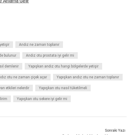
e Anlama Gelir
etişir
Andız ne zaman toplanır
de bulunur
Andız otu prostata iyi gelir mi
sıl demlenir
Yapışkan andız otu hangi bölgelerde yetişir
dız otu ne zaman çiçek açar
Yapışkan andız otu ne zaman toplanır
n etkileri nelerdir
Yapışkan otu nasıl tüketilmeli
lirim
Yapışkan otu sekere iyi gelir mi
Sonraki Yazı