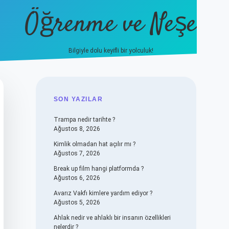
Öğrenme ve Neşe
Bilgiyle dolu keyifli bir yolculuk!
hiltonbet güncel giriş
https://www
SIDEBAR
SON YAZILAR
Trampa nedir tarihte ?
Ağustos 8, 2026
Kimlik olmadan hat açılır mı ?
Ağustos 7, 2026
Break up film hangi platformda ?
Ağustos 6, 2026
Avarız Vakfı kimlere yardım ediyor ?
Ağustos 5, 2026
Ahlak nedir ve ahlaklı bir insanın özellikleri
nelerdir ?