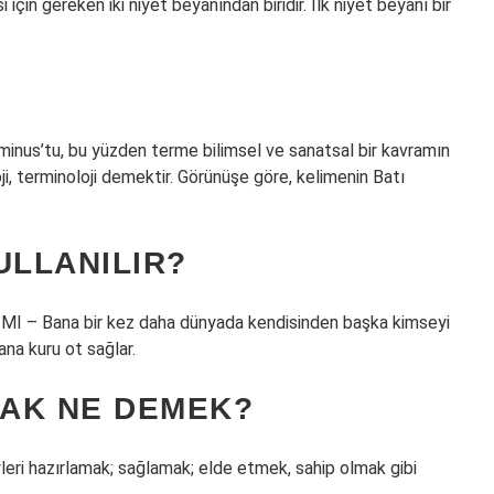
için gereken iki niyet beyanından biridir. İlk niyet beyanı bir
rminus’tu, bu yüzden terme bilimsel ve sanatsal bir kavramın
ji, terminoloji demektir. Görünüşe göre, kelimenin Batı
ULLANILIR?
 Bana bir kez daha dünyada kendisinden başka kimseyi
na kuru ot sağlar.
AK NE DEMEK?
eyleri hazırlamak; sağlamak; elde etmek, sahip olmak gibi