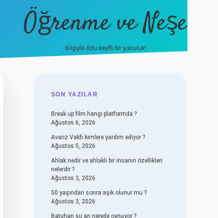
Öğrenme ve Neşe
Bilgiyle dolu keyifli bir yolculuk!
hiltonbet güncel giriş
https://www.be
SIDEBAR
SON YAZILAR
Break up film hangi platformda ?
Ağustos 6, 2026
Avarız Vakfı kimlere yardım ediyor ?
Ağustos 5, 2026
Ahlak nedir ve ahlaklı bir insanın özellikleri
nelerdir ?
Ağustos 3, 2026
50 yaşından sonra aşık olunur mu ?
Ağustos 3, 2026
Batuhan şu an nerede oynuyor ?