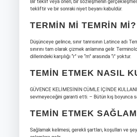
Bir teklif veya öneri, bir sözleşmenin gerçekleşmesi 
tekliftir ve bir sonraki niyet beyanı kabuldür.
TERMIN MI TEMRIN MI?
Düşünceye gelince, sınır tanrısının Latince adı Te
sınırını tam olarak çizmek anlamına gelir. Terminolo
dillerindeki karşılığı “r” ve “m” arasında “i” yoktur.
TEMIN ETMEK NASIL K
GÜVENCE KELİMESİNİN CÜMLE İÇİNDE KULLANIMI –
sevmeyeceğini garanti etti. – Bütün kış boyunca sa
TEMIN ETMEK SAĞLAM
Sağlamak kelimesi, gerekli şartları, koşulları ve ş