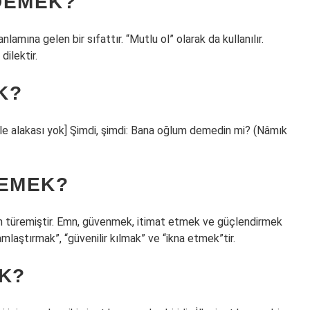
DEMEK?
anlamına gelen bir sıfattır. “Mutlu ol” olarak da kullanılır.
dilektir.
K?
” ile alakası yok] Şimdi, şimdi: Bana oğlum demedin mi? (Nâmık
DEMEK?
n türemiştir. Emn, güvenmek, itimat etmek ve güçlendirmek
amlaştırmak”, “güvenilir kılmak” ve “ikna etmek”tir.
K?