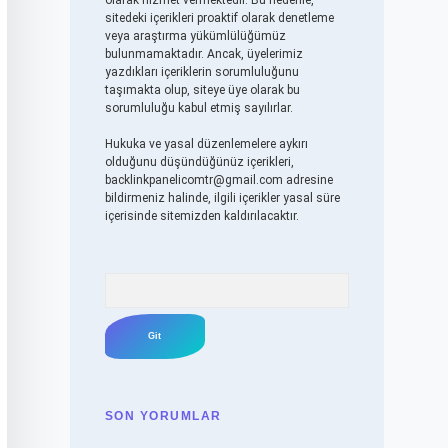
olarak hizmet vermektedir. Bu nedenle,
sitedeki içerikleri proaktif olarak denetleme
veya araştırma yükümlülüğümüz
bulunmamaktadır. Ancak, üyelerimiz
yazdıkları içeriklerin sorumluluğunu
taşımakta olup, siteye üye olarak bu
sorumluluğu kabul etmiş sayılırlar.
Hukuka ve yasal düzenlemelere aykırı
olduğunu düşündüğünüz içerikleri,
backlinkpanelicomtr@gmail.com
adresine
bildirmeniz halinde, ilgili içerikler yasal süre
içerisinde sitemizden kaldırılacaktır.
Arama
SON YORUMLAR