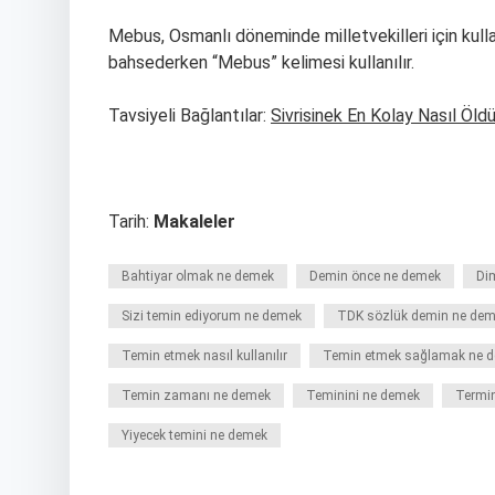
Mebus, Osmanlı döneminde milletvekilleri için kull
bahsederken “Mebus” kelimesi kullanılır.
Tavsiyeli Bağlantılar:
Sivrisinek En Kolay Nasıl Öldü
Tarih:
Makaleler
Bahtiyar olmak ne demek
Demin önce ne demek
Dim
Sizi temin ediyorum ne demek
TDK sözlük demin ne de
Temin etmek nasıl kullanılır
Temin etmek sağlamak ne 
Temin zamanı ne demek
Teminini ne demek
Termin
Yiyecek temini ne demek