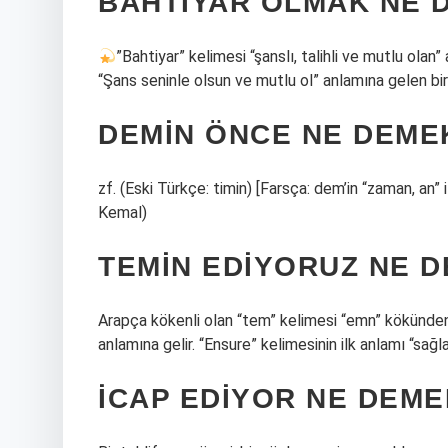
BAHTIYAR OLMAK NE 
”Bahtiyar” kelimesi “şanslı, talihli ve mutlu olan” 
“Şans seninle olsun ve mutlu ol” anlamına gelen bir 
DEMIN ÖNCE NE DEME
zf. (Eski Türkçe: tіmin) [Farsça: dem’in “zaman, an
Kemal)
TEMIN EDIYORUZ NE 
Arapça kökenli olan “tem” kelimesi “emn” kökünde
anlamına gelir. “Ensure” kelimesinin ilk anlamı “sağl
İCAP EDIYOR NE DEME