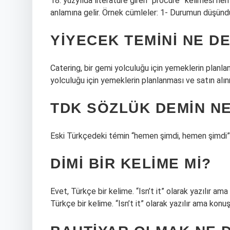
18. yüzyılda literatüre giren “procure” kelimesi he
anlamına gelir. Örnek cümleler: 1- Durumun düşünd
YIYECEK TEMINI NE D
Catering, bir gemi yolculuğu için yemeklerin planla
yolculuğu için yemeklerin planlanması ve satın alın
TDK SÖZLÜK DEMIN N
Eski Türkçedeki témin “hemen şimdi, hemen şimdi”
DIMI BIR KELIME MI?
Evet, Türkçe bir kelime. “Isn’t it” olarak yazılır a
Türkçe bir kelime. “Isn’t it” olarak yazılır ama konu