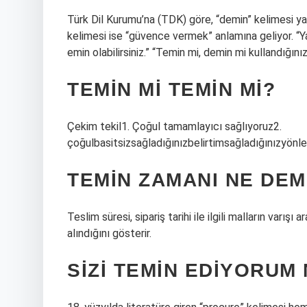
Türk Dil Kurumu’na (TDK) göre, “demin” kelimesi yak
kelimesi ise “güvence vermek” anlamına geliyor. “Y
emin olabilirsiniz.” “Temin mi, demin mi kullandığın
TEMIN MI TEMIN MI?
Çekim tekil1. Çoğul tamamlayıcı sağlıyoruz2.
çoğulbasitsizsağladığınızbelirtimsağladığınızyönle
TEMIN ZAMANI NE DE
Teslim süresi, sipariş tarihi ile ilgili malların varış
alındığını gösterir.
SIZI TEMIN EDIYORUM