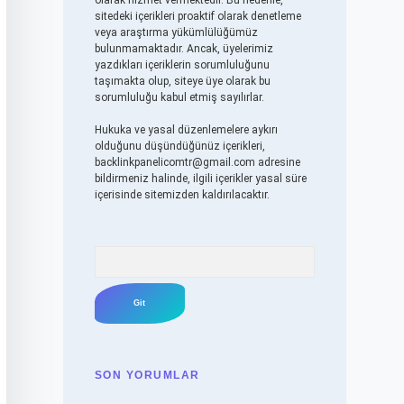
olarak hizmet vermektedir. Bu nedenle,
sitedeki içerikleri proaktif olarak denetleme
veya araştırma yükümlülüğümüz
bulunmamaktadır. Ancak, üyelerimiz
yazdıkları içeriklerin sorumluluğunu
taşımakta olup, siteye üye olarak bu
sorumluluğu kabul etmiş sayılırlar.
Hukuka ve yasal düzenlemelere aykırı
olduğunu düşündüğünüz içerikleri,
backlinkpanelicomtr@gmail.com
adresine
bildirmeniz halinde, ilgili içerikler yasal süre
içerisinde sitemizden kaldırılacaktır.
Arama
SON YORUMLAR