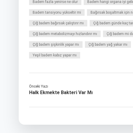
Badem fazla yenirse ne olur
Badem hangi organa iyi geli
Badem tansiyonu yükseltir mi
Bağırsak boşaltmak için n
Çiğ badem bağırsak çalıştırır mı
Çiğ badem günde kaç ta
Çiğ badem metabolizmayı hızlandırır mı
Çiğ badem mi da
Çiğ badem şişkinlik yapar mı
Çiğ badem yağ yakar mı
Yeşil badem kabız yapar mı
Önceki Yazı
Halk Ekmekte Bakteri Var Mı