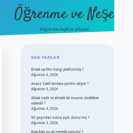
Öğrenme ve Neşe
Bilgiyle dolu keyifli bir yolculuk!
hiltonbet güncel giriş
https://www.be
SIDEBAR
SON YAZILAR
Break up film hangi platformda ?
Ağustos 6, 2026
Avarız Vakfı kimlere yardım ediyor ?
Ağustos 5, 2026
Ahlak nedir ve ahlaklı bir insanın özellikleri
nelerdir ?
Ağustos 3, 2026
50 yaşından sonra aşık olunur mu ?
Ağustos 3, 2026
Batuhan şu an nerede oynuyor ?