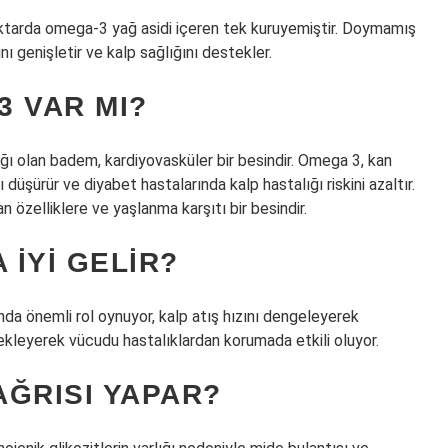
miktarda omega-3 yağ asidi içeren tek kuruyemiştir. Doymamış
nı genişletir ve kalp sağlığını destekler.
3 VAR MI?
 olan badem, kardiyovasküler bir besindir. Omega 3, kan
düşürür ve diyabet hastalarında kalp hastalığı riskini azaltır.
 özelliklere ve yaşlanma karşıtı bir besindir.
IYI GELIR?
a önemli rol oynuyor, kalp atış hızını dengeleyerek
ekleyerek vücudu hastalıklardan korumada etkili oluyor.
AĞRISI YAPAR?