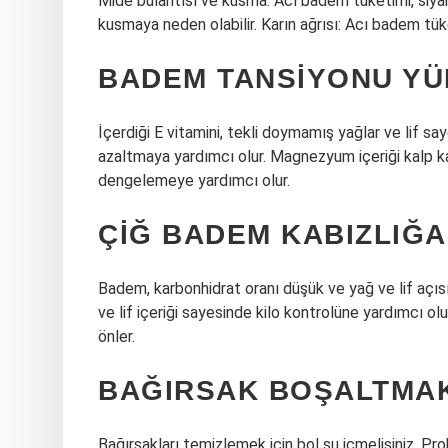
Mide bulantısı ve kusma: Acı badem tüketimi, siyano
kusmaya neden olabilir. Karın ağrısı: Acı badem tüket
BADEM TANSIYONU YÜ
İçerdiği E vitamini, tekli doymamış yağlar ve lif sa
azaltmaya yardımcı olur. Magnezyum içeriği kalp ka
dengelemeye yardımcı olur.
ÇIĞ BADEM KABIZLIĞA 
Badem, karbonhidrat oranı düşük ve yağ ve lif açısı
ve lif içeriği sayesinde kilo kontrolüne yardımcı olu
önler.
BAĞIRSAK BOŞALTMAK 
Bağırsakları temizlemek için bol su içmelisiniz. Pr