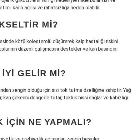
jenik glikozitlerin varlığı nedeniyle mide bulantısı ve
imi, karın ağrısı ve rahatsızlığa neden olabilir.
KSELTIR MI?
yesinde kötü kolesterolü düşürerek kalp hastalığı riskini
slarının düzenli çalışmasını destekler ve kan basıncını
IYI GELIR MI?
ndan zengin olduğu için sizi tok tutma özelliğine sahiptir. Yağ
r, kan şekerini dengede tutar, tokluk hissi sağlar ve kabızlığı
IÇIN NE YAPMALI?
obiyotik ve prebiyotik açısından zengin besinler