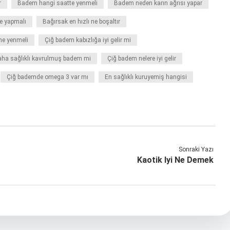
r
Badem hangi saatte yenmeli
Badem neden karın ağrısı yapar
e yapmalı
Bağırsak en hızlı ne boşaltır
ne yenmeli
Çiğ badem kabızlığa iyi gelir mi
ha sağlıklı kavrulmuş badem mi
Çiğ badem nelere iyi gelir
Çiğ bademde omega 3 var mı
En sağlıklı kuruyemiş hangisi
Sonraki Yazı
Kaotik Iyi Ne Demek