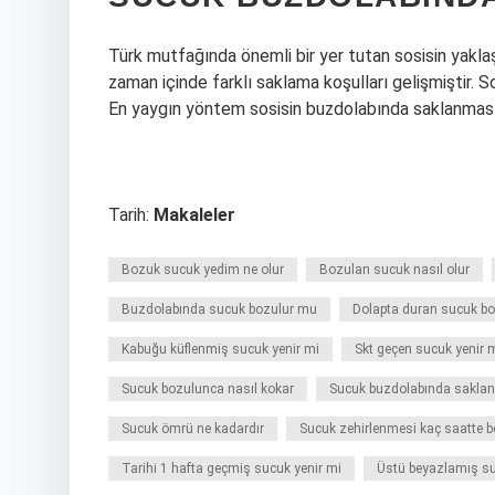
Türk mutfağında önemli bir yer tutan sosisin yaklaş
zaman içinde farklı saklama koşulları gelişmiştir. S
En yaygın yöntem sosisin buzdolabında saklanması
Tarih:
Makaleler
Bozuk sucuk yedim ne olur
Bozulan sucuk nasıl olur
Buzdolabında sucuk bozulur mu
Dolapta duran sucuk b
Kabuğu küflenmiş sucuk yenir mi
Skt geçen sucuk yenir 
Sucuk bozulunca nasıl kokar
Sucuk buzdolabında saklana
Sucuk ömrü ne kadardır
Sucuk zehirlenmesi kaç saatte bel
Tarihi 1 hafta geçmiş sucuk yenir mi
Üstü beyazlamış su