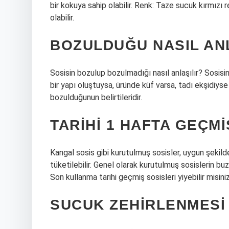
bir kokuya sahip olabilir. Renk: Taze sucuk kırmız
olabilir.
BOZULDUĞU NASIL AN
Sosisin bozulup bozulmadığı nasıl anlaşılır? Sosisi
bir yapı oluştuysa, üründe küf varsa, tadı ekşidiys
bozulduğunun belirtileridir.
TARIHI 1 HAFTA GEÇMI
Kangal sosis gibi kurutulmuş sosisler, uygun şekild
tüketilebilir. Genel olarak kurutulmuş sosislerin b
Son kullanma tarihi geçmiş sosisleri yiyebilir misi
SUCUK ZEHIRLENMESI