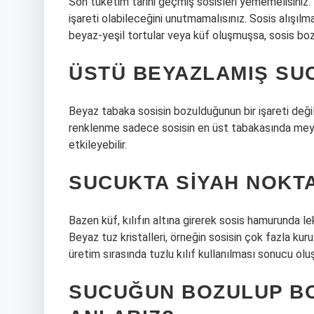
Son tüketim tarihi geçmiş sosisleri yememelisiniz. 
işareti olabileceğini unutmamalısınız. Sosis alışı
beyaz-yeşil tortular veya küf oluşmuşsa, sosis bo
ÜSTÜ BEYAZLAMIŞ SUC
Beyaz tabaka sosisin bozulduğunun bir işareti değil
renklenme sadece sosisin en üst tabakasında mey
etkileyebilir.
SUCUKTA SIYAH NOKT
Bazen küf, kılıfın altına girerek sosis hamurunda le
Beyaz tuz kristalleri, örneğin sosisin çok fazla k
üretim sırasında tuzlu kılıf kullanılması sonucu oluş
SUCUĞUN BOZULUP BO