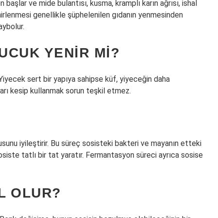
 başlar ve mide bulantısı, kusma, kramplı karın ağrısı, ishal
ehirlenmesi genellikle şüphelenilen gıdanın yenmesinden
aybolur.
UCUK YENIR MI?
iyecek sert bir yapıya sahipse küf, yiyeceğin daha
arı kesip kullanmak sorun teşkil etmez.
unu iyileştirir. Bu süreç sosisteki bakteri ve mayanın etteki
siste tatlı bir tat yaratır. Fermantasyon süreci ayrıca sosise
L OLUR?