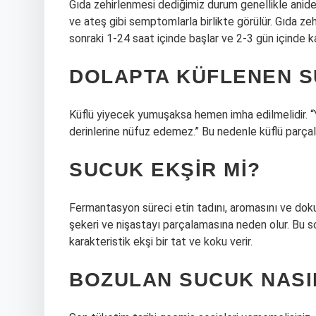
Gıda zehirlenmesi dediğimiz durum genellikle aniden
ve ateş gibi semptomlarla birlikte görülür. Gıda z
sonraki 1-24 saat içinde başlar ve 2-3 gün içinde k
DOLAPTA KÜFLENEN S
Küflü yiyecek yumuşaksa hemen imha edilmelidir. “Y
derinlerine nüfuz edemez.” Bu nedenle küflü parçal
SUCUK EKŞIR MI?
Fermantasyon süreci etin tadını, aromasını ve dokus
şekeri ve nişastayı parçalamasına neden olur. Bu so
karakteristik ekşi bir tat ve koku verir.
BOZULAN SUCUK NASI