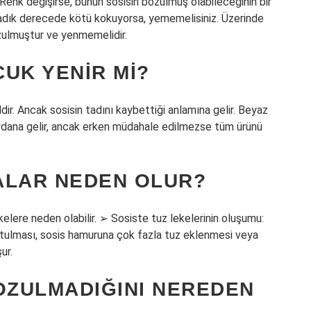
Renk değişirse, bunun sosisin bozulmuş olabileceğinin bir
lmadık derecede kötü kokuyorsa, yememelisiniz. Üzerinde
zulmuştur ve yenmemelidir.
UK YENIR MI?
dir. Ancak sosisin tadını kaybettiği anlamına gelir. Beyaz
dana gelir, ancak erken müdahale edilmezse tüm ürünü
ALAR NEDEN OLUR?
kelere neden olabilir. ➢ Sosiste tuz lekelerinin oluşumu:
urutulması, sosis hamuruna çok fazla tuz eklenmesi veya
ur.
ZULMADIĞINI NEREDEN