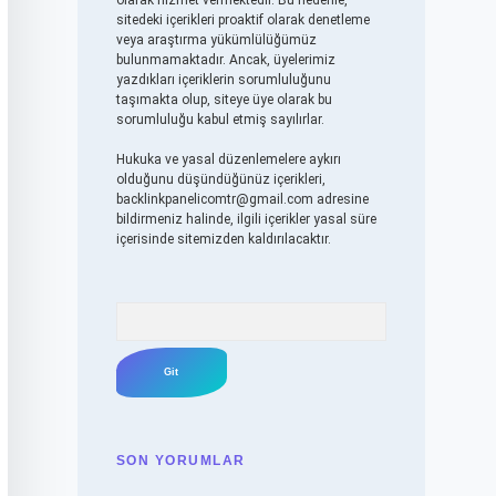
olarak hizmet vermektedir. Bu nedenle,
sitedeki içerikleri proaktif olarak denetleme
veya araştırma yükümlülüğümüz
bulunmamaktadır. Ancak, üyelerimiz
yazdıkları içeriklerin sorumluluğunu
taşımakta olup, siteye üye olarak bu
sorumluluğu kabul etmiş sayılırlar.
Hukuka ve yasal düzenlemelere aykırı
olduğunu düşündüğünüz içerikleri,
backlinkpanelicomtr@gmail.com
adresine
bildirmeniz halinde, ilgili içerikler yasal süre
içerisinde sitemizden kaldırılacaktır.
Arama
SON YORUMLAR