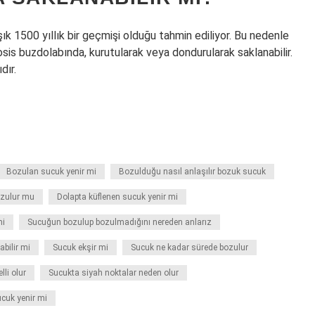
ık 1500 yıllık bir geçmişi olduğu tahmin ediliyor. Bu nedenle
osis buzdolabında, kurutularak veya dondurularak saklanabilir.
dır.
Bozulan sucuk yenir mi
Bozulduğu nasıl anlaşılır bozuk sucuk
ozulur mu
Dolapta küflenen sucuk yenir mi
mi
Sucuğun bozulup bozulmadığını nereden anlarız
bilir mi
Sucuk ekşir mi
Sucuk ne kadar sürede bozulur
li olur
Sucukta siyah noktalar neden olur
cuk yenir mi