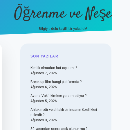
Öğrenme ve Neşe
Bilgiyle dolu keyifli bir yolculuk!
hiltonbet güncel giriş
https://www.be
SIDEBAR
SON YAZILAR
Kimlik olmadan hat açılır mı ?
Ağustos 7, 2026
Break up film hangi platformda ?
Ağustos 6, 2026
Avarız Vakfı kimlere yardım ediyor ?
Ağustos 5, 2026
Ahlak nedir ve ahlaklı bir insanın özellikleri
nelerdir ?
Ağustos 3, 2026
50 yaşından sonra aşık olunur mu ?