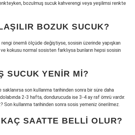
ı renkteyken, bozulmuş sucuk kahverengi veya yeşilimsi renkte
LAŞILIR BOZUK SUCUK?
n rengi önemli ölçüde değiştiyse, sosisin üzerinde yapışkan
e ve kokusu normal sosisten farklıysa bunların hepsi sosisin
Ş SUCUK YENIR MI?
e saklanırsa son kullanma tarihinden sonra bir süre daha
uzdolabında 2-3 hafta, dondurucuda ise 3-4 ay raf ömrü vardır.
niz? Son kullanma tarihinden sonra sosis yemeniz önerilmez.
 KAÇ SAATTE BELLI OLUR?