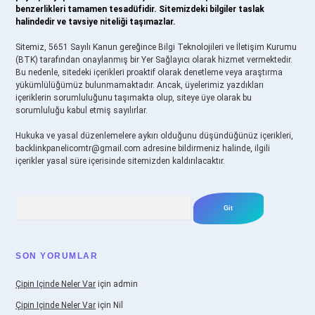
benzerlikleri tamamen tesadüfidir. Sitemizdeki bilgiler taslak
halindedir ve tavsiye niteliği taşımazlar.
Sitemiz, 5651 Sayılı Kanun gereğince Bilgi Teknolojileri ve İletişim Kurumu
(BTK) tarafından onaylanmış bir Yer Sağlayıcı olarak hizmet vermektedir.
Bu nedenle, sitedeki içerikleri proaktif olarak denetleme veya araştırma
yükümlülüğümüz bulunmamaktadır. Ancak, üyelerimiz yazdıkları
içeriklerin sorumluluğunu taşımakta olup, siteye üye olarak bu
sorumluluğu kabul etmiş sayılırlar.
Hukuka ve yasal düzenlemelere aykırı olduğunu düşündüğünüz içerikleri,
backlinkpanelicomtr@gmail.com
adresine bildirmeniz halinde, ilgili
içerikler yasal süre içerisinde sitemizden kaldırılacaktır.
Arama
SON YORUMLAR
Çipin Içinde Neler Var
için
admin
Çipin Içinde Neler Var
için
Nil