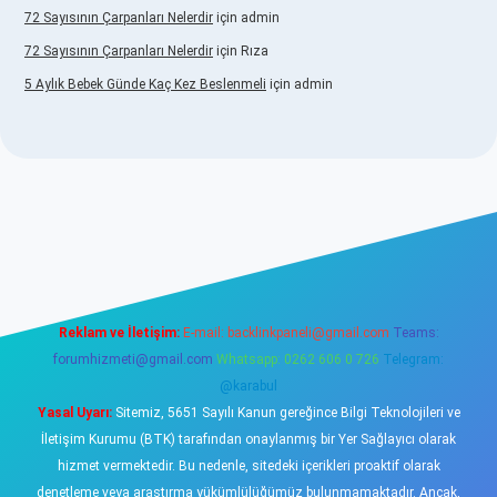
72 Sayısının Çarpanları Nelerdir
için
admin
72 Sayısının Çarpanları Nelerdir
için
Rıza
5 Aylık Bebek Günde Kaç Kez Beslenmeli
için
admin
betexper.xyz/
elexbetgiris.org
Reklam ve İletişim:
E-mail:
backlinkpaneli@gmail.com
Teams:
forumhizmeti@gmail.com
Whatsapp: 0262 606 0 726
Telegram:
@karabul
Yasal Uyarı:
Sitemiz, 5651 Sayılı Kanun gereğince Bilgi Teknolojileri ve
İletişim Kurumu (BTK) tarafından onaylanmış bir Yer Sağlayıcı olarak
hizmet vermektedir. Bu nedenle, sitedeki içerikleri proaktif olarak
denetleme veya araştırma yükümlülüğümüz bulunmamaktadır. Ancak,