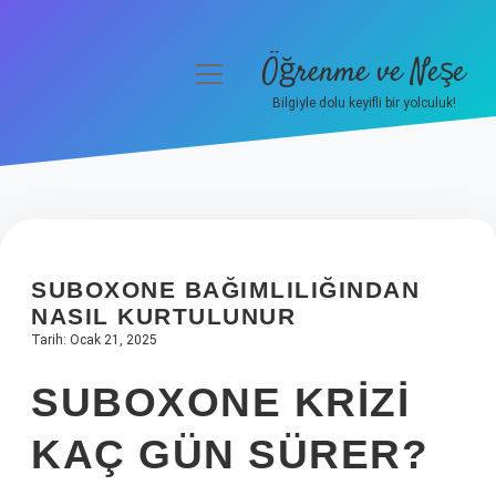
Öğrenme ve Neşe
menüyü
aç
Bilgiyle dolu keyifli bir yolculuk!
Anasayfa
Gizlilik Politikası
Yasal Uyarı
SUBOXONE BAĞIMLILIĞINDAN
Hakkımızda
NASIL KURTULUNUR
Tarih: Ocak 21, 2025
SUBOXONE KRIZI
KAÇ GÜN SÜRER?