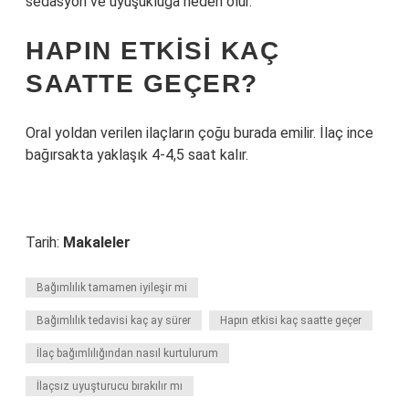
sedasyon ve uyuşukluğa neden olur.
HAPIN ETKISI KAÇ
SAATTE GEÇER?
Oral yoldan verilen ilaçların çoğu burada emilir. İlaç ince
bağırsakta yaklaşık 4-4,5 saat kalır.
Tarih:
Makaleler
Bağımlılık tamamen iyileşir mi
Bağımlılık tedavisi kaç ay sürer
Hapın etkisi kaç saatte geçer
İlaç bağımlılığından nasıl kurtulurum
İlaçsız uyuşturucu bırakılır mı