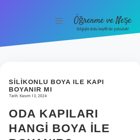
Öğrenme ve Neşe
menüyü
aç
Bilgiyle dolu keyifli bir yolculuk!
Anasayfa
Gizlilik Politikası
Yasal Uyarı
SILIKONLU BOYA ILE KAPI
Hakkımızda
BOYANIR MI
Tarih: Kasım 13, 2024
ODA KAPILARI
HANGI BOYA ILE