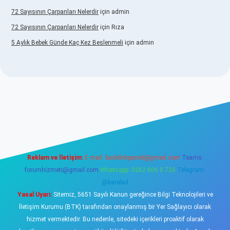
72 Sayısının Çarpanları Nelerdir
için
admin
72 Sayısının Çarpanları Nelerdir
için
Rıza
5 Aylık Bebek Günde Kaç Kez Beslenmeli
için
admin
ww.betexper.xyz/
elexbetgiris.org
Reklam ve İletişim:
E-mail:
backlinkpaneli@gmail.com
Teams:
forumhizmeti@gmail.com
Whatsapp: 0262 606 0 726
Telegram:
@karabul
Yasal Uyarı:
Sitemiz, 5651 Sayılı Kanun gereğince Bilgi Teknolojileri ve
İletişim Kurumu (BTK) tarafından onaylanmış bir Yer Sağlayıcı olarak
hizmet vermektedir. Bu nedenle, sitedeki içerikleri proaktif olarak