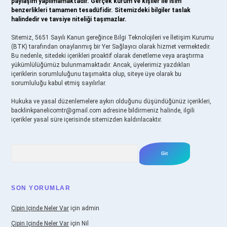
paylaşım yapılmamaktadır. Gerçek kurum ve kişiler ile isim
benzerlikleri tamamen tesadüfidir. Sitemizdeki bilgiler taslak
halindedir ve tavsiye niteliği taşımazlar.
Sitemiz, 5651 Sayılı Kanun gereğince Bilgi Teknolojileri ve İletişim Kurumu
(BTK) tarafından onaylanmış bir Yer Sağlayıcı olarak hizmet vermektedir.
Bu nedenle, sitedeki içerikleri proaktif olarak denetleme veya araştırma
yükümlülüğümüz bulunmamaktadır. Ancak, üyelerimiz yazdıkları
içeriklerin sorumluluğunu taşımakta olup, siteye üye olarak bu
sorumluluğu kabul etmiş sayılırlar.
Hukuka ve yasal düzenlemelere aykırı olduğunu düşündüğünüz içerikleri,
backlinkpanelicomtr@gmail.com
adresine bildirmeniz halinde, ilgili
içerikler yasal süre içerisinde sitemizden kaldırılacaktır.
Arama
SON YORUMLAR
Çipin Içinde Neler Var
için
admin
Çipin Içinde Neler Var
için
Nil