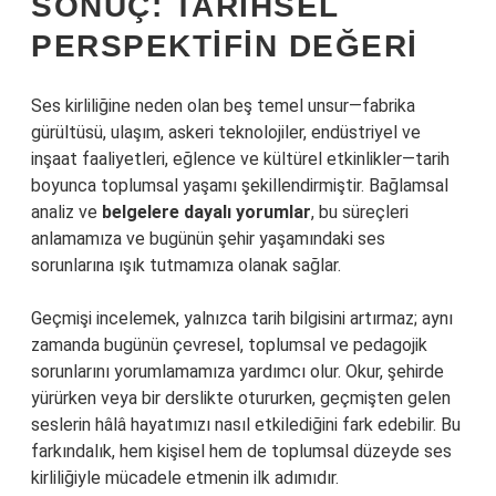
SONUÇ: TARIHSEL
PERSPEKTIFIN DEĞERI
Ses kirliliğine neden olan beş temel unsur—fabrika
gürültüsü, ulaşım, askeri teknolojiler, endüstriyel ve
inşaat faaliyetleri, eğlence ve kültürel etkinlikler—tarih
boyunca toplumsal yaşamı şekillendirmiştir.
Bağlamsal
analiz
ve
belgelere dayalı yorumlar
, bu süreçleri
anlamamıza ve bugünün şehir yaşamındaki ses
sorunlarına ışık tutmamıza olanak sağlar.
Geçmişi incelemek, yalnızca tarih bilgisini artırmaz; aynı
zamanda bugünün çevresel, toplumsal ve pedagojik
sorunlarını yorumlamamıza yardımcı olur. Okur, şehirde
yürürken veya bir derslikte otururken, geçmişten gelen
seslerin hâlâ hayatımızı nasıl etkilediğini fark edebilir. Bu
farkındalık, hem kişisel hem de toplumsal düzeyde ses
kirliliğiyle mücadele etmenin ilk adımıdır.