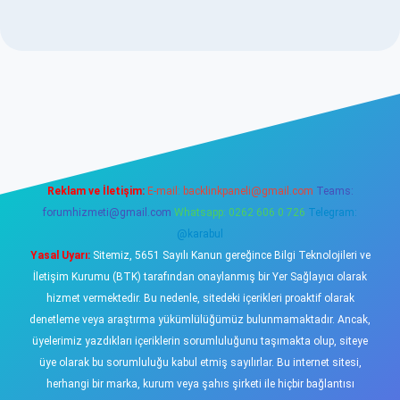
.betexper.xyz/
elexbetgiris.org
Reklam ve İletişim:
E-mail:
backlinkpaneli@gmail.com
Teams:
forumhizmeti@gmail.com
Whatsapp: 0262 606 0 726
Telegram:
@karabul
Yasal Uyarı:
Sitemiz, 5651 Sayılı Kanun gereğince Bilgi Teknolojileri ve
İletişim Kurumu (BTK) tarafından onaylanmış bir Yer Sağlayıcı olarak
hizmet vermektedir. Bu nedenle, sitedeki içerikleri proaktif olarak
denetleme veya araştırma yükümlülüğümüz bulunmamaktadır. Ancak,
üyelerimiz yazdıkları içeriklerin sorumluluğunu taşımakta olup, siteye
üye olarak bu sorumluluğu kabul etmiş sayılırlar. Bu internet sitesi,
herhangi bir marka, kurum veya şahıs şirketi ile hiçbir bağlantısı