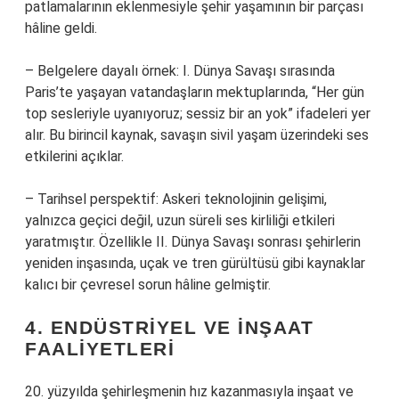
patlamalarının eklenmesiyle şehir yaşamının bir parçası
hâline geldi.
– Belgelere dayalı örnek: I. Dünya Savaşı sırasında
Paris’te yaşayan vatandaşların mektuplarında, “Her gün
top sesleriyle uyanıyoruz; sessiz bir an yok” ifadeleri yer
alır. Bu birincil kaynak, savaşın sivil yaşam üzerindeki ses
etkilerini açıklar.
– Tarihsel perspektif: Askeri teknolojinin gelişimi,
yalnızca geçici değil, uzun süreli ses kirliliği etkileri
yaratmıştır. Özellikle II. Dünya Savaşı sonrası şehirlerin
yeniden inşasında, uçak ve tren gürültüsü gibi kaynaklar
kalıcı bir çevresel sorun hâline gelmiştir.
4. ENDÜSTRIYEL VE İNŞAAT
FAALIYETLERI
20. yüzyılda şehirleşmenin hız kazanmasıyla inşaat ve