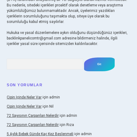
Bu nedenle, sitedeki içerikleri proaktif olarak denetleme veya araştırma
yükümlülüğümüz bulunmamaktadır. Ancak, üyelerimiz yazdıkları
içeriklerin sorumluluğunu taşımakta olup, siteye üye olarak bu
sorumluluğu kabul etmiş sayılırlar.
Hukuka ve yasal düzenlemelere aykırı olduğunu düşündüğünüz içerikleri,
backlinkpanelicomtr@gmail.com
adresine bildirmeniz halinde, ilgili
içerikler yasal süre içerisinde sitemizden kaldırılacaktır.
Arama
SON YORUMLAR
Çipin Içinde Neler Var
için
admin
Çipin Içinde Neler Var
için
Nil
72 Sayısının Çarpanları Nelerdir
için
admin
72 Sayısının Çarpanları Nelerdir
için
Rıza
5 Aylık Bebek Günde Kaç Kez Beslenmeli
için
admin