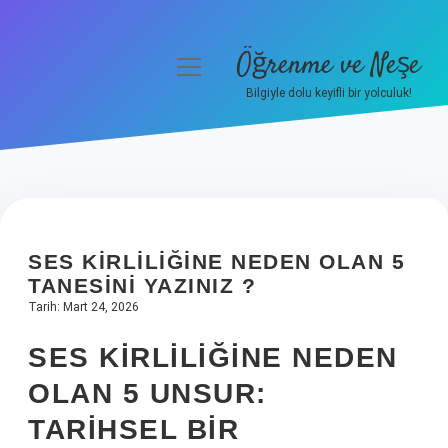
Öğrenme ve Neşe
menüyü
aç
Bilgiyle dolu keyifli bir yolculuk!
Anasayfa
Gizlilik Politikası
Yasal Uyarı
SES KIRLILIĞINE NEDEN OLAN 5
Hakkımızda
TANESINI YAZINIZ ?
Tarih: Mart 24, 2026
SES KIRLILIĞINE NEDEN
OLAN 5 UNSUR:
TARIHSEL BIR