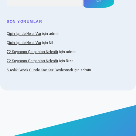
SON YORUMLAR
Çipin Içinde Neler Var
için
admin
Çipin Içinde Neler Var
için
Nil
72 Sayısının Çarpanları Nelerdir
için
admin
72 Sayısının Çarpanları Nelerdir
için
Rıza
5 Aylık Bebek Günde Kaç Kez Beslenmeli
için
admin
.betexper.xyz/
elexbetgiris.org