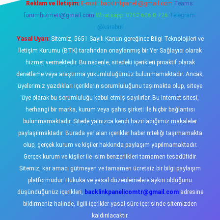
Reklam ve İletişim:
E-mail:
backlinkpaneli@gmail.com
Teams:
forumhizmeti@gmail.com
Whatsapp: 0262 606 0 726
Telegram:
@karabul
Yasal Uyarı:
Sitemiz, 5651 Sayılı Kanun gereğince Bilgi Teknolojileri ve
İletişim Kurumu (BTK) tarafından onaylanmış bir Yer Sağlayıcı olarak
hizmet vermektedir. Bu nedenle, sitedeki içerikleri proaktif olarak
denetleme veya araştırma yükümlülüğümüz bulunmamaktadır. Ancak,
üyelerimiz yazdıkları içeriklerin sorumluluğunu taşımakta olup, siteye
üye olarak bu sorumluluğu kabul etmiş sayılırlar. Bu internet sitesi,
herhangi bir marka, kurum veya şahıs şirketi ile hiçbir bağlantısı
bulunmamaktadır. Sitede yalnızca kendi hazırladığımız makaleler
paylaşılmaktadır. Burada yer alan içerikler haber niteliği taşımamakta
olup, gerçek kurum ve kişiler hakkında paylaşım yapılmamaktadır.
Gerçek kurum ve kişiler ile isim benzerlikleri tamamen tesadüfidir.
Sitemiz, kar amacı gütmeyen ve tamamen ücretsiz bir bilgi paylaşım
platformudur. Hukuka ve yasal düzenlemelere aykırı olduğunu
düşündüğünüz içerikleri,
backlinkpanelicomtr@gmail.com
adresine
bildirmeniz halinde, ilgili içerikler yasal süre içerisinde sitemizden
kaldırılacaktır.