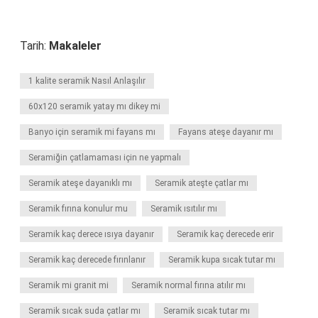
Tarih:
Makaleler
1 kalite seramik Nasıl Anlaşılır
60x120 seramik yatay mı dikey mi
Banyo için seramik mi fayans mı
Fayans ateşe dayanır mı
Seramiğin çatlamaması için ne yapmalı
Seramik ateşe dayanıklı mı
Seramik ateşte çatlar mı
Seramik fırına konulur mu
Seramik ısıtılır mı
Seramik kaç derece ısıya dayanır
Seramik kaç derecede erir
Seramik kaç derecede fırınlanır
Seramik kupa sıcak tutar mı
Seramik mi granit mi
Seramik normal fırına atılır mı
Seramik sıcak suda çatlar mı
Seramik sıcak tutar mı