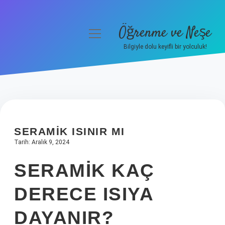
Öğrenme ve Neşe
menüyü
aç
Bilgiyle dolu keyifli bir yolculuk!
Anasayfa
Gizlilik Politikası
Yasal Uyarı
SERAMIK ISINIR MI
Hakkımızda
Tarih: Aralık 9, 2024
SERAMIK KAÇ
DERECE ISIYA
DAYANIR?