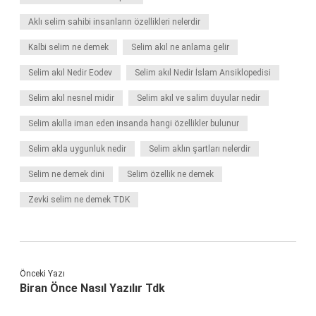
Aklı selim sahibi insanların özellikleri nelerdir
Kalbi selim ne demek
Selim akıl ne anlama gelir
Selim akıl Nedir Eodev
Selim akıl Nedir İslam Ansiklopedisi
Selim akıl nesnel midir
Selim akıl ve salim duyular nedir
Selim akılla iman eden insanda hangi özellikler bulunur
Selim akla uygunluk nedir
Selim aklın şartları nelerdir
Selim ne demek dini
Selim özellik ne demek
Zevki selim ne demek TDK
Önceki Yazı
Biran Önce Nasıl Yazılır Tdk