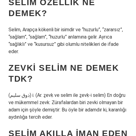
SELIM ÖZELLIK NE
DEMEK?
Selim, Arapça kökenli bir isimdir ve “huzurlu”, “zararsız”,
“sağlam”, “sağlam”, “huzurlu” anlamına gelir. Ayrıca
“sağlıklı” ve “kusursuz” gibi olumlu nitelikleri de ifade
eder.
ZEVKI SELIM NE DEMEK
TDK?
(ﺫﻭﻕ ﺳﻠﻴﻢ) i. (Ar. ẕevḳ ve selіm ile ẕevḳ-i selіm) En doğru
ve mükemmel zevk: Zürafalardan biri zevki olmayan bir
adam için şöyle demiştir: Bu öyle bir adamdır ki, karanlığı
aydınlığa tercih eder.
SELIM AKILLA IMAN EDEN