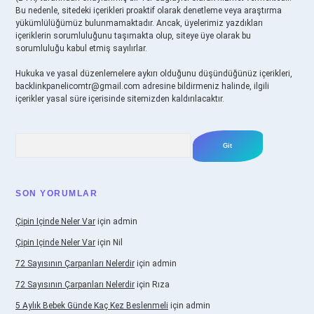
Bu nedenle, sitedeki içerikleri proaktif olarak denetleme veya araştırma
yükümlülüğümüz bulunmamaktadır. Ancak, üyelerimiz yazdıkları
içeriklerin sorumluluğunu taşımakta olup, siteye üye olarak bu
sorumluluğu kabul etmiş sayılırlar.
Hukuka ve yasal düzenlemelere aykırı olduğunu düşündüğünüz içerikleri,
backlinkpanelicomtr@gmail.com
adresine bildirmeniz halinde, ilgili
içerikler yasal süre içerisinde sitemizden kaldırılacaktır.
Arama
SON YORUMLAR
Çipin Içinde Neler Var
için
admin
Çipin Içinde Neler Var
için
Nil
72 Sayısının Çarpanları Nelerdir
için
admin
72 Sayısının Çarpanları Nelerdir
için
Rıza
5 Aylık Bebek Günde Kaç Kez Beslenmeli
için
admin