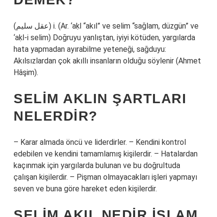
(ﻋﻘﻞ ﺳﻠﻴﻢ) i. (Ar. ‘aḳl “akıl” ve selіm “sağlam, düzgün” ve
‘aḳl-i selіm) Doğruyu yanlıştan, iyiyi kötüden, yargılarda
hata yapmadan ayırabilme yeteneği, sağduyu:
Akılsızlardan çok akıllı insanların olduğu söylenir (Ahmet
Hâşim).
SELIM AKLIN ŞARTLARI
NELERDIR?
– Karar almada öncü ve liderdirler. – Kendini kontrol
edebilen ve kendini tamamlamış kişilerdir. – Hatalardan
kaçınmak için yargılarda bulunan ve bu doğrultuda
çalışan kişilerdir. – Pişman olmayacakları işleri yapmayı
seven ve buna göre hareket eden kişilerdir.
SELIM AKIL NEDIR İSLAM