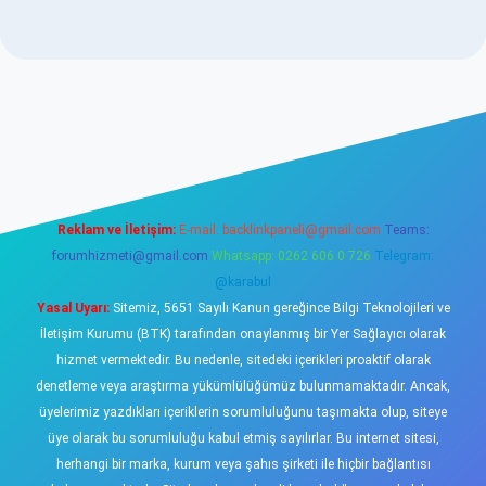
w.betexper.xyz/
elexbetgiris.org
Reklam ve İletişim:
E-mail:
backlinkpaneli@gmail.com
Teams:
forumhizmeti@gmail.com
Whatsapp: 0262 606 0 726
Telegram:
@karabul
Yasal Uyarı:
Sitemiz, 5651 Sayılı Kanun gereğince Bilgi Teknolojileri ve
İletişim Kurumu (BTK) tarafından onaylanmış bir Yer Sağlayıcı olarak
hizmet vermektedir. Bu nedenle, sitedeki içerikleri proaktif olarak
denetleme veya araştırma yükümlülüğümüz bulunmamaktadır. Ancak,
üyelerimiz yazdıkları içeriklerin sorumluluğunu taşımakta olup, siteye
üye olarak bu sorumluluğu kabul etmiş sayılırlar. Bu internet sitesi,
herhangi bir marka, kurum veya şahıs şirketi ile hiçbir bağlantısı