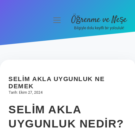
Öğrenme ve Neşe
menüyü
aç
Bilgiyle dolu keyifli bir yolculuk!
Anasayfa
Gizlilik Politikası
Yasal Uyarı
SELIM AKLA UYGUNLUK NE
Hakkımızda
DEMEK
Tarih: Ekim 27, 2024
SELIM AKLA
UYGUNLUK NEDIR?