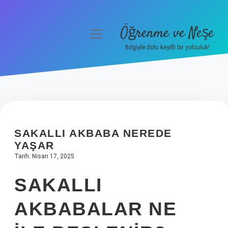
Öğrenme ve Neşe
menüyü
aç
Bilgiyle dolu keyifli bir yolculuk!
Anasayfa
Gizlilik Politikası
Yasal Uyarı
SAKALLI AKBABA NEREDE
Hakkımızda
YAŞAR
Tarih: Nisan 17, 2025
SAKALLI
AKBABALAR NE