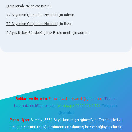
Çipin Içinde Neler Var
için
Nil
72 Sayısının Çarpanları Nelerdir
için
admin
72 Sayısının Çarpanları Nelerdir
için
Rıza
5 Aylık Bebek Günde Kaç Kez Beslenmeli
için
admin
güncel giriş
https://www.betexper.xyz/
elexbetgiris.org
Reklam ve İletişim:
E-mail:
backlinkpaneli@gmail.com
Teams:
forumhizmeti@gmail.com
Whatsapp: 0262 606 0 726
Telegram:
@karabul
Yasal Uyarı:
Sitemiz, 5651 Sayılı Kanun gereğince Bilgi Teknolojileri ve
İletişim Kurumu (BTK) tarafından onaylanmış bir Yer Sağlayıcı olarak