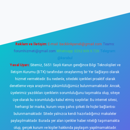
w.betexper.xyz/
elexbetgiris.org
Reklam ve İletişim:
E-mail:
backlinkpaneli@gmail.com
Teams:
forumhizmeti@gmail.com
Whatsapp: 0262 606 0 726
Telegram:
@karabul
Yasal Uyarı:
Sitemiz, 5651 Sayılı Kanun gereğince Bilgi Teknolojileri ve
İletişim Kurumu (BTK) tarafından onaylanmış bir Yer Sağlayıcı olarak
hizmet vermektedir. Bu nedenle, sitedeki içerikleri proaktif olarak
denetleme veya araştırma yükümlülüğümüz bulunmamaktadır. Ancak,
üyelerimiz yazdıkları içeriklerin sorumluluğunu taşımakta olup, siteye
üye olarak bu sorumluluğu kabul etmiş sayılırlar. Bu internet sitesi,
herhangi bir marka, kurum veya şahıs şirketi ile hiçbir bağlantısı
bulunmamaktadır. Sitede yalnızca kendi hazırladığımız makaleler
paylaşılmaktadır. Burada yer alan içerikler haber niteliği taşımamakta
olup, gerçek kurum ve kişiler hakkında paylaşım yapılmamaktadır.