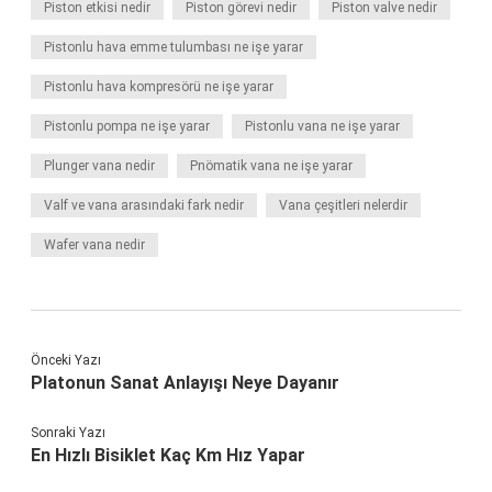
Piston etkisi nedir
Piston görevi nedir
Piston valve nedir
Pistonlu hava emme tulumbası ne işe yarar
Pistonlu hava kompresörü ne işe yarar
Pistonlu pompa ne işe yarar
Pistonlu vana ne işe yarar
Plunger vana nedir
Pnömatik vana ne işe yarar
Valf ve vana arasındaki fark nedir
Vana çeşitleri nelerdir
Wafer vana nedir
Önceki Yazı
Platonun Sanat Anlayışı Neye Dayanır
Sonraki Yazı
En Hızlı Bisiklet Kaç Km Hız Yapar