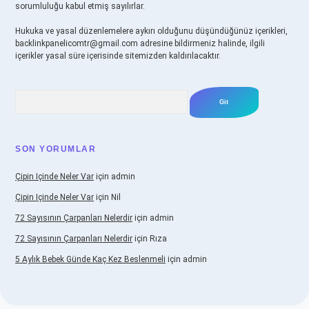
sorumluluğu kabul etmiş sayılırlar.
Hukuka ve yasal düzenlemelere aykırı olduğunu düşündüğünüz içerikleri,
backlinkpanelicomtr@gmail.com
adresine bildirmeniz halinde, ilgili
içerikler yasal süre içerisinde sitemizden kaldırılacaktır.
Arama
SON YORUMLAR
Çipin Içinde Neler Var
için
admin
Çipin Içinde Neler Var
için
Nil
72 Sayısının Çarpanları Nelerdir
için
admin
72 Sayısının Çarpanları Nelerdir
için
Rıza
5 Aylık Bebek Günde Kaç Kez Beslenmeli
için
admin