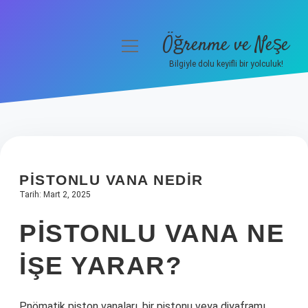
Öğrenme ve Neşe
menüyü
aç
Bilgiyle dolu keyifli bir yolculuk!
Anasayfa
Gizlilik Politikası
Yasal Uyarı
PISTONLU VANA NEDIR
Hakkımızda
Tarih: Mart 2, 2025
PISTONLU VANA NE
IŞE YARAR?
Pnömatik piston vanaları, bir pistonu veya diyaframı