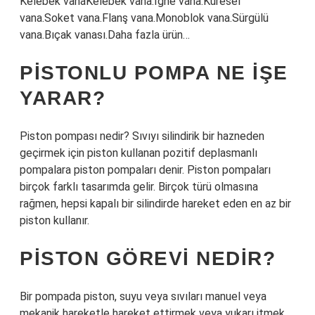
Kelebek vanaKelebek vana.İğne vana.Küresel
vana.Soket vana.Flanş vana.Monoblok vana.Sürgülü
vana.Bıçak vanası.Daha fazla ürün…
PISTONLU POMPA NE IŞE
YARAR?
Piston pompası nedir? Sıvıyı silindirik bir hazneden
geçirmek için piston kullanan pozitif deplasmanlı
pompalara piston pompaları denir. Piston pompaları
birçok farklı tasarımda gelir. Birçok türü olmasına
rağmen, hepsi kapalı bir silindirde hareket eden en az bir
piston kullanır.
PISTON GÖREVI NEDIR?
Bir pompada piston, suyu veya sıvıları manuel veya
mekanik hareketle hareket ettirmek veya yukarı itmek