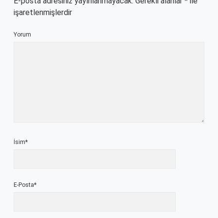
E-posta adresiniz yayınlanmayacak.
Gerekli alanlar
*
ile
işaretlenmişlerdir
Yorum
İsim*
E-Posta*