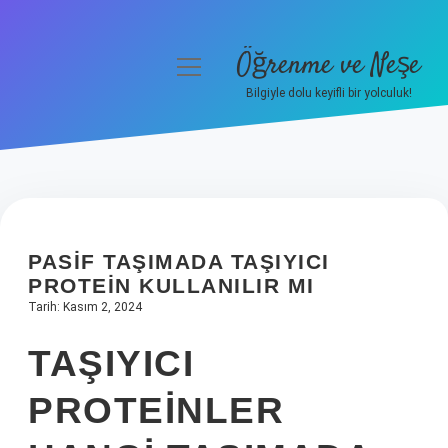
Öğrenme ve Neşe
menüyü
aç
Bilgiyle dolu keyifli bir yolculuk!
Anasayfa
Gizlilik Politikası
Yasal Uyarı
PASIF TAŞIMADA TAŞIYICI
Hakkımızda
PROTEIN KULLANILIR MI
Tarih: Kasım 2, 2024
TAŞIYICI
PROTEINLER