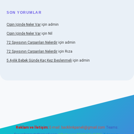
SON YORUMLAR
Çipin Içinde Neler Var
için
admin
Çipin Içinde Neler Var
için
Nil
72 Sayısının Çarpanları Nelerdir
için
admin
72 Sayısının Çarpanları Nelerdir
için
Rıza
5 Aylık Bebek Günde Kaç Kez Beslenmeli
için
admin
www.betexper.xyz/
elexbetgiris.org
Reklam ve İletişim:
E-mail:
backlinkpaneli@gmail.com
Teams: