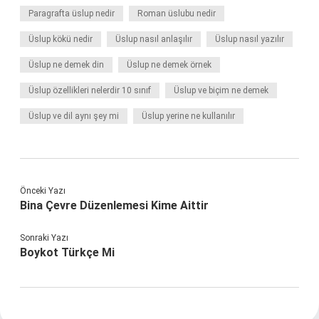
Paragrafta üslup nedir
Roman üslubu nedir
Üslup kökü nedir
Üslup nasıl anlaşılır
Üslup nasıl yazılır
Üslup ne demek din
Üslup ne demek örnek
Üslup özellikleri nelerdir 10 sınıf
Üslup ve biçim ne demek
Üslup ve dil aynı şey mi
Üslup yerine ne kullanılır
Önceki Yazı
Bina Çevre Düzenlemesi Kime Aittir
Sonraki Yazı
Boykot Türkçe Mi