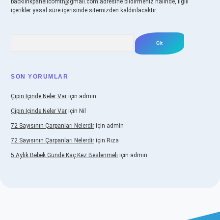
backlinkpanelicomtr@gmail.com
adresine bildirmeniz halinde, ilgili
içerikler yasal süre içerisinde sitemizden kaldırılacaktır.
Arama
SON YORUMLAR
Çipin Içinde Neler Var
için
admin
Çipin Içinde Neler Var
için
Nil
72 Sayısının Çarpanları Nelerdir
için
admin
72 Sayısının Çarpanları Nelerdir
için
Rıza
5 Aylık Bebek Günde Kaç Kez Beslenmeli
için
admin
.betexper.xyz/
elexbetgiris.org