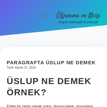
Öğrenme ve Neşe
menüyü
aç
Bilgiyle dolu keyifli bir yolculuk!
Anasayfa
Gizlilik Politikası
Yasal Uyarı
PARAGRAFTA ÜSLUP NE DEMEK
Hakkımızda
Tarih: Kasım 21, 2024
ÜSLUP NE DEMEK
ÖRNEK?
Edebi bir terim olarak üslup, düşüncelerin, duyguların,