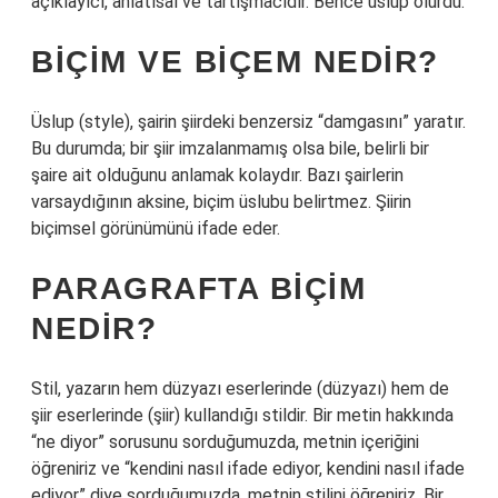
açıklayıcı, anlatısal ve tartışmacıdır. Bence üslup olurdu.
BIÇIM VE BIÇEM NEDIR?
Üslup (style), şairin şiirdeki benzersiz “damgasını” yaratır.
Bu durumda; bir şiir imzalanmamış olsa bile, belirli bir
şaire ait olduğunu anlamak kolaydır. Bazı şairlerin
varsaydığının aksine, biçim üslubu belirtmez. Şiirin
biçimsel görünümünü ifade eder.
PARAGRAFTA BIÇIM
NEDIR?
Stil, yazarın hem düzyazı eserlerinde (düzyazı) hem de
şiir eserlerinde (şiir) kullandığı stildir. Bir metin hakkında
“ne diyor” sorusunu sorduğumuzda, metnin içeriğini
öğreniriz ve “kendini nasıl ifade ediyor, kendini nasıl ifade
ediyor” diye sorduğumuzda, metnin stilini öğreniriz. Bir