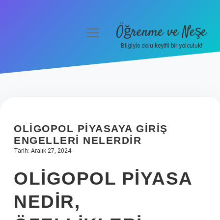
Öğrenme ve Neşe
menüyü
aç
Bilgiyle dolu keyifli bir yolculuk!
Anasayfa
Gizlilik Politikası
Yasal Uyarı
OLIGOPOL PIYASAYA GIRIŞ
Hakkımızda
ENGELLERI NELERDIR
Tarih: Aralık 27, 2024
OLIGOPOL PIYASA
NEDIR,