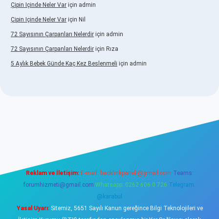
Çipin Içinde Neler Var
için
admin
Çipin Içinde Neler Var
için
Nil
72 Sayısının Çarpanları Nelerdir
için
admin
72 Sayısının Çarpanları Nelerdir
için
Rıza
5 Aylık Bebek Günde Kaç Kez Beslenmeli
için
admin
w.betexper.xyz/
elexbetgiris.org
Reklam ve İletişim:
E-mail:
backlinkpaneli@gmail.com
Teams:
forumhizmeti@gmail.com
Whatsapp: 0262 606 0 726
Telegram:
@karabul
Yasal Uyarı:
Sitemiz, 5651 Sayılı Kanun gereğince Bilgi Teknolojileri ve