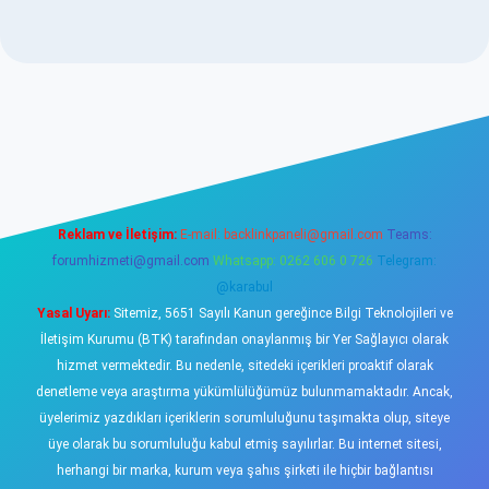
w.betexper.xyz/
elexbetgiris.org
Reklam ve İletişim:
E-mail:
backlinkpaneli@gmail.com
Teams:
forumhizmeti@gmail.com
Whatsapp: 0262 606 0 726
Telegram:
@karabul
Yasal Uyarı:
Sitemiz, 5651 Sayılı Kanun gereğince Bilgi Teknolojileri ve
İletişim Kurumu (BTK) tarafından onaylanmış bir Yer Sağlayıcı olarak
hizmet vermektedir. Bu nedenle, sitedeki içerikleri proaktif olarak
denetleme veya araştırma yükümlülüğümüz bulunmamaktadır. Ancak,
üyelerimiz yazdıkları içeriklerin sorumluluğunu taşımakta olup, siteye
üye olarak bu sorumluluğu kabul etmiş sayılırlar. Bu internet sitesi,
herhangi bir marka, kurum veya şahıs şirketi ile hiçbir bağlantısı