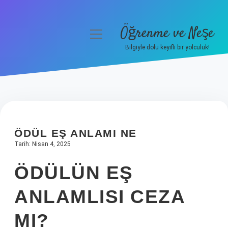
Öğrenme ve Neşe
menüyü
aç
Bilgiyle dolu keyifli bir yolculuk!
Anasayfa
Gizlilik Politikası
Yasal Uyarı
ÖDÜL EŞ ANLAMI NE
Hakkımızda
Tarih: Nisan 4, 2025
ÖDÜLÜN EŞ
ANLAMLISI CEZA
MI?