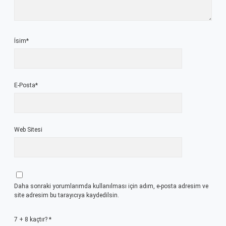
İsim*
E-Posta*
Web Sitesi
Daha sonraki yorumlarımda kullanılması için adım, e-posta adresim ve
site adresim bu tarayıcıya kaydedilsin.
7 + 8 kaçtır?
*