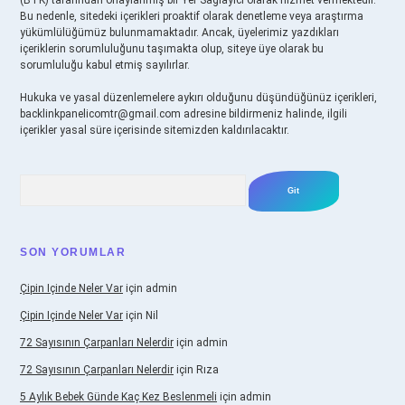
(BTK) tarafından onaylanmış bir Yer Sağlayıcı olarak hizmet vermektedir.
Bu nedenle, sitedeki içerikleri proaktif olarak denetleme veya araştırma
yükümlülüğümüz bulunmamaktadır. Ancak, üyelerimiz yazdıkları
içeriklerin sorumluluğunu taşımakta olup, siteye üye olarak bu
sorumluluğu kabul etmiş sayılırlar.
Hukuka ve yasal düzenlemelere aykırı olduğunu düşündüğünüz içerikleri,
backlinkpanelicomtr@gmail.com
adresine bildirmeniz halinde, ilgili
içerikler yasal süre içerisinde sitemizden kaldırılacaktır.
Arama
SON YORUMLAR
Çipin Içinde Neler Var
için
admin
Çipin Içinde Neler Var
için
Nil
72 Sayısının Çarpanları Nelerdir
için
admin
72 Sayısının Çarpanları Nelerdir
için
Rıza
5 Aylık Bebek Günde Kaç Kez Beslenmeli
için
admin