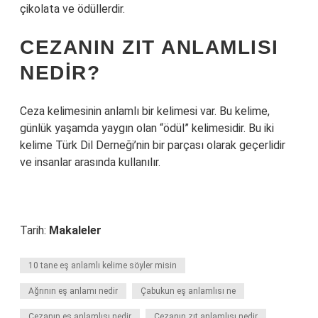
çikolata ve ödüllerdir.
CEZANIN ZIT ANLAMLISI
NEDIR?
Ceza kelimesinin anlamlı bir kelimesi var. Bu kelime,
günlük yaşamda yaygın olan “ödül” kelimesidir. Bu iki
kelime Türk Dil Derneği’nin bir parçası olarak geçerlidir
ve insanlar arasında kullanılır.
Tarih:
Makaleler
10 tane eş anlamlı kelime söyler misin
Ağrının eş anlamı nedir
Çabukun eş anlamlısı ne
Cezanın eş anlamlısı nedir
Cezanın zıt anlamlısı nedir