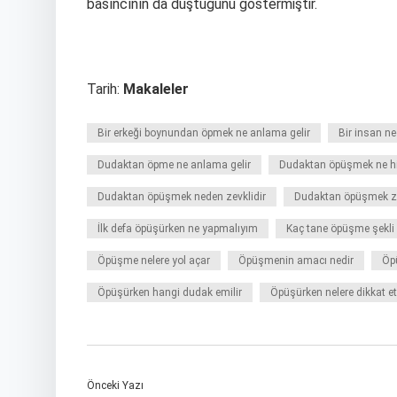
basıncının da düştüğünü göstermiştir.
Tarih:
Makaleler
Bir erkeği boynundan öpmek ne anlama gelir
Bir insan n
Dudaktan öpme ne anlama gelir
Dudaktan öpüşmek ne his
Dudaktan öpüşmek neden zevklidir
Dudaktan öpüşmek zi
İlk defa öpüşürken ne yapmalıyım
Kaç tane öpüşme şekli 
Öpüşme nelere yol açar
Öpüşmenin amacı nedir
Öp
Öpüşürken hangi dudak emilir
Öpüşürken nelere dikkat e
Önceki Yazı