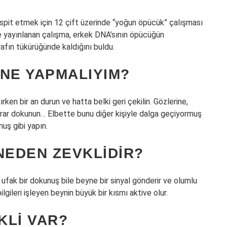
espit etmek için 12 çift üzerinde “yoğun öpücük” çalışması
’te yayınlanan çalışma, erkek DNA’sının öpücüğün
afın tükürüğünde kaldığını buldu.
NE YAPMALIYIM?
en bir an durun ve hatta belki geri çekilin. Gözlerine,
krar dokunun… Elbette bunu diğer kişiyle dalga geçiyormuş
muş gibi yapın.
EDEN ZEVKLIDIR?
ufak bir dokunuş bile beyne bir sinyal gönderir ve olumlu
lgileri işleyen beynin büyük bir kısmı aktive olur.
KLI VAR?