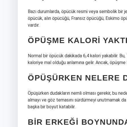
Bazı durumlarda, öpücük resmi veya sembolik bir j
öpücük, alın öpücüğü, Fransız öpücüğü, Eskimo öpü
vardır.
ÖPÜŞME KALORI YAKTI
Normal bir öpücük dakikada 6,4 kalori yakabilir. Bu
kaloriye mal olduğu anlamına gelir. Ancak, öpüşme 
ÖPÜŞÜRKEN NELERE D
Öpüşürken dudakların nemli olması gerekir, bu nede
almayı ve göz temasını sürdürmeyi unutmamak da 
başka bir boyut katabilir.
BIR ERKEĞI BOYNUND