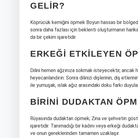
GELIR?
Köprücük kemiğini öpmek Boyun hassas bir bölgedir
sonra daha fazlası için beklenti oluşturmanın hari
da bir çekim işaretidir.
ERKEĞI ETKILEYEN Ö
Dilini hemen ağzınıza sokmak isteyecektir, ancak
heyecanlandırın. Sonra dilinizi dişlerinin, diş etleri
ile yumuşak, ıslak ağız arasındaki doku farkı duyular
BIRINI DUDAKTAN ÖPM
Rüyasında dudaktan öpmek; Zina ve şehvetin gösterg
işaretidir. Tanımadığı bir kadını veya erkeği duda
ve onun gereklerinden tamamen uzaklaşır.