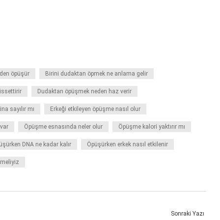
eden öpüşür
Birini dudaktan öpmek ne anlama gelir
settirir
Dudaktan öpüşmek neden haz verir
na sayılır mı
Erkeği etkileyen öpüşme nasıl olur
var
Öpüşme esnasında neler olur
Öpüşme kalori yaktırır mı
üşürken DNA ne kadar kalır
Öpüşürken erkek nasıl etkilenir
tmeliyiz
Sonraki Yazı