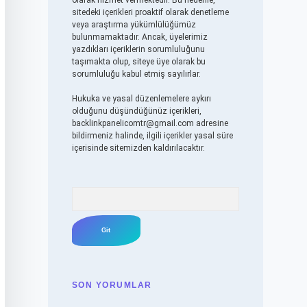
olarak hizmet vermektedir. Bu nedenle,
sitedeki içerikleri proaktif olarak denetleme
veya araştırma yükümlülüğümüz
bulunmamaktadır. Ancak, üyelerimiz
yazdıkları içeriklerin sorumluluğunu
taşımakta olup, siteye üye olarak bu
sorumluluğu kabul etmiş sayılırlar.
Hukuka ve yasal düzenlemelere aykırı
olduğunu düşündüğünüz içerikleri,
backlinkpanelicomtr@gmail.com
adresine
bildirmeniz halinde, ilgili içerikler yasal süre
içerisinde sitemizden kaldırılacaktır.
Arama
SON YORUMLAR