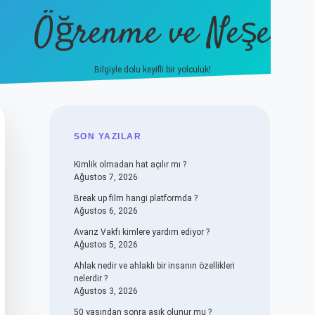
Öğrenme ve Neşe
Bilgiyle dolu keyifli bir yolculuk!
hiltonbet güncel giriş
https://www.be
SIDEBAR
SON YAZILAR
Kimlik olmadan hat açılır mı ?
Ağustos 7, 2026
Break up film hangi platformda ?
Ağustos 6, 2026
Avarız Vakfı kimlere yardım ediyor ?
Ağustos 5, 2026
Ahlak nedir ve ahlaklı bir insanın özellikleri
nelerdir ?
Ağustos 3, 2026
50 yaşından sonra aşık olunur mu ?