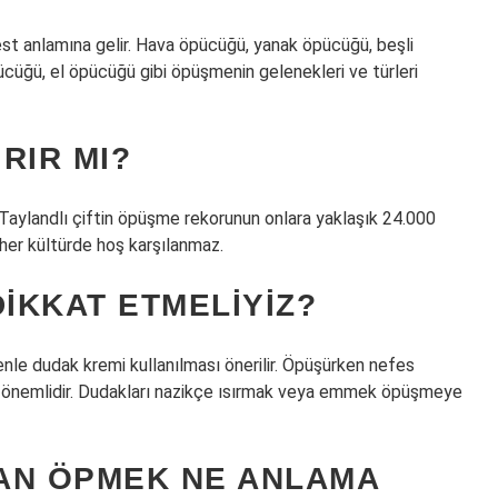
est anlamına gelir. Hava öpücüğü, yanak öpücüğü, beşli
cüğü, el öpücüğü gibi öpüşmenin gelenekleri ve türleri
RIR MI?
, Taylandlı çiftin öpüşme rekorunun onlara yaklaşık 24.000
her kültürde hoş karşılanmaz.
IKKAT ETMELIYIZ?
nle dudak kremi kullanılması önerilir. Öpüşürken nefes
önemlidir. Dudakları nazikçe ısırmak veya emmek öpüşmeye
AN ÖPMEK NE ANLAMA