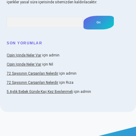
içerikler yasal süre içerisinde sitemizden kaldırılacaktır.
Arama
SON YORUMLAR
Çipin Içinde Neler Var
için
admin
Çipin Içinde Neler Var
için
Nil
72 Sayısının Çarpanları Nelerdir
için
admin
72 Sayısının Çarpanları Nelerdir
için
Rıza
5 Aylık Bebek Günde Kaç Kez Beslenmeli
için
admin
www.betexper.xyz/
elexbetgiris.org