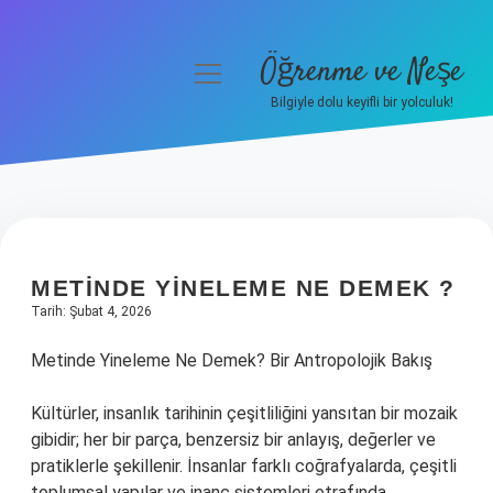
Öğrenme ve Neşe
menüyü
aç
Bilgiyle dolu keyifli bir yolculuk!
Anasayfa
Gizlilik Politikası
Yasal Uyarı
METINDE YINELEME NE DEMEK ?
Hakkımızda
Tarih: Şubat 4, 2026
Metinde Yineleme Ne Demek? Bir Antropolojik Bakış
Kültürler, insanlık tarihinin çeşitliliğini yansıtan bir mozaik
gibidir; her bir parça, benzersiz bir anlayış, değerler ve
pratiklerle şekillenir. İnsanlar farklı coğrafyalarda, çeşitli
toplumsal yapılar ve inanç sistemleri etrafında