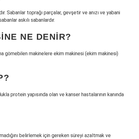
ır. Sabanlar toprağı parçalar, gevşetir ve anızı ve yabani
abanlar askılı sabanlardır.
INE NE DENIR?
sına gömebilen makinelere ekim makinesi (ekim makinesi)
P?
lukla protein yapısında olan ve kanser hastalarının kanında
olmadığını belirlemek için gereken süreyi azaltmak ve