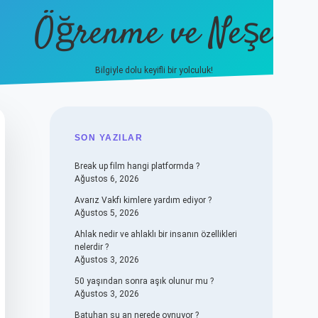
Öğrenme ve Neşe
Bilgiyle dolu keyifli bir yolculuk!
hiltonbet güncel giriş
https://ww
SIDEBAR
SON YAZILAR
Break up film hangi platformda ?
Ağustos 6, 2026
Avarız Vakfı kimlere yardım ediyor ?
Ağustos 5, 2026
Ahlak nedir ve ahlaklı bir insanın özellikleri
nelerdir ?
Ağustos 3, 2026
50 yaşından sonra aşık olunur mu ?
Ağustos 3, 2026
Batuhan şu an nerede oynuyor ?