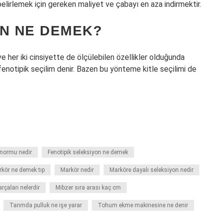
ği belirlemek için gereken maliyet ve çabayı en aza indirmektir.
ON NE DEMEK?
 her iki cinsiyette de ölçülebilen özellikler olduğunda
fenotipik seçilim denir. Bazen bu yönteme kitle seçilimi de
normu nedir
Fenotipik seleksiyon ne demek
kör ne demek tıp
Markör nedir
Marköre dayalı seleksiyon nedir
rçaları nelerdir
Mibzer sıra arası kaç cm
Tarımda pulluk ne işe yarar
Tohum ekme makinesine ne denir