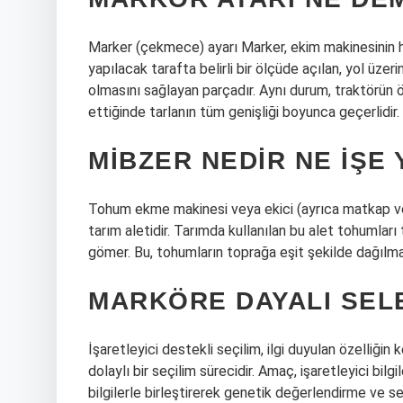
Marker (çekmece) ayarı Marker, ekim makinesinin h
yapılacak tarafta belirli bir ölçüde açılan, yol üzer
olmasını sağlayan parçadır. Aynı durum, traktörün ö
ettiğinde tarlanın tüm genişliği boyunca geçerlidir.
MIBZER NEDIR NE IŞE
Tohum ekme makinesi veya ekici (ayrıca matkap ve e
tarım aletidir. Tarımda kullanılan bu alet tohumları to
gömer. Bu, tohumların toprağa eşit şekilde dağılmas
MARKÖRE DAYALI SEL
İşaretleyici destekli seçilim, ilgi duyulan özelliğin ke
dolaylı bir seçilim sürecidir. Amaç, işaretleyici bilg
bilgilerle birleştirerek genetik değerlendirme ve seç