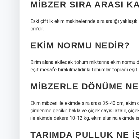
MIBZER SIRA ARASI K
Eski çiftlik ekim makinelerinde sıra aralığı yaklaşı
cm’dir.
EKIM NORMU NEDIR?
Birim alana ekilecek tohum miktarına ekim normu de
eşit mesafe bırakılmalıdır ki tohumlar toprağı eşit 
MIBZERLE DÖNÜME NE
Ekim mibzeri ile ekimde sıra arası 35-40 cm, ekim d
çimlenme gecikir, bakla ve çiçek sayısı azalır, çi
ile ekimde dekara 10-12 kg, ekim alanına ekimde is
TARIMDA PULLUK NE I