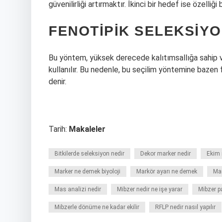
güvenilirliği artırmaktır. İkinci bir hedef ise özelli
FENOTIPIK SELEKSIY
Bu yöntem, yüksek derecede kalıtımsallığa sahip ve
kullanılır. Bu nedenle, bu seçilim yöntemine bazen 
denir.
Tarih:
Makaleler
Bitkilerde seleksiyon nedir
Dekor marker nedir
Ekim 
Marker ne demek biyoloji
Markör ayarı ne demek
Mar
Mas analizi nedir
Mibzer nedir ne işe yarar
Mibzer pa
Mibzerle dönüme ne kadar ekilir
RFLP nedir nasıl yapılır