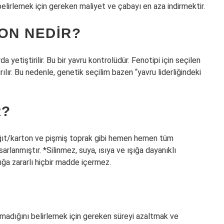
ği belirlemek için gereken maliyet ve çabayı en aza indirmektir.
ON NEDIR?
rda yetiştirilir. Bu bir yavru kontrolüdür. Fenotipi için seçilen
ırılır. Bu nedenle, genetik seçilim bazen “yavru liderliğindeki
R?
kağıt/karton ve pişmiş toprak gibi hemen hemen tüm
lanmıştır. *Silinmez, suya, ısıya ve ışığa dayanıklı
ığa zararlı hiçbir madde içermez.
olmadığını belirlemek için gereken süreyi azaltmak ve