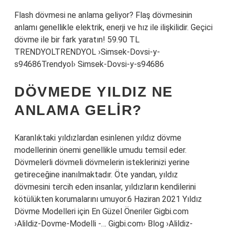
Flash dövmesi ne anlama geliyor? Flaş dövmesinin
anlamı genellikle elektrik, enerji ve hız ile ilişkilidir. Geçici
dövme ile bir fark yaratın! 59.90 TL
TRENDYOLTRENDYOL ›Simsek-Dovsi-y-
s94686Trendyol› Simsek-Dovsi-y-s94686
DÖVMEDE YILDIZ NE
ANLAMA GELIR?
Karanlıktaki yıldızlardan esinlenen yıldız dövme
modellerinin önemi genellikle umudu temsil eder.
Dövmelerli dövmeli dövmelerin isteklerinizi yerine
getireceğine inanılmaktadır. Öte yandan, yıldız
dövmesini tercih eden insanlar, yıldızların kendilerini
kötülükten korumalarını umuyor.6 Haziran 2021 Yıldız
Dövme Modelleri için En Güzel Öneriler Gigbi.com
›Alildiz-Dovme-Modelli -… Gigbi.com› Blog ›Alildiz-