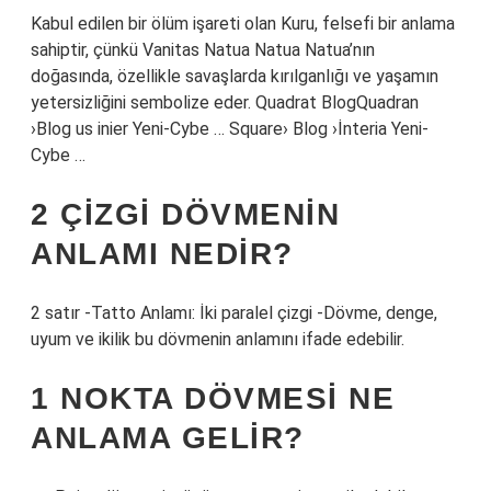
Kabul edilen bir ölüm işareti olan Kuru, felsefi bir anlama
sahiptir, çünkü Vanitas Natua Natua Natua’nın
doğasında, özellikle savaşlarda kırılganlığı ve yaşamın
yetersizliğini sembolize eder. Quadrat BlogQuadran
›Blog us inier Yeni-Cybe … Square› Blog ›İnteria Yeni-
Cybe …
2 ÇIZGI DÖVMENIN
ANLAMI NEDIR?
2 satır -Tatto Anlamı: İki paralel çizgi -Dövme, denge,
uyum ve ikilik bu dövmenin anlamını ifade edebilir.
1 NOKTA DÖVMESI NE
ANLAMA GELIR?