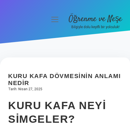
Öğrenme ve Neşe
menüyü
aç
Bilgiyle dolu keyifli bir yolculuk!
Anasayfa
Gizlilik Politikası
Yasal Uyarı
KURU KAFA DÖVMESININ ANLAMI
Hakkımızda
NEDIR
Tarih: Nisan 27, 2025
KURU KAFA NEYI
SIMGELER?