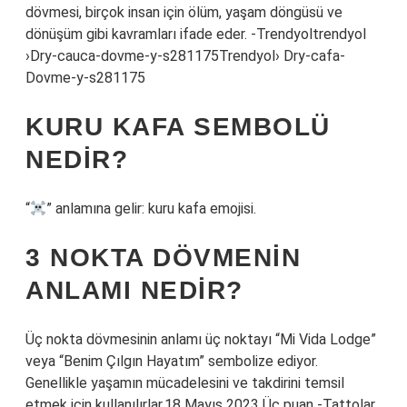
dövmesi, birçok insan için ölüm, yaşam döngüsü ve
dönüşüm gibi kavramları ifade eder. -Trendyoltrendyol
›Dry-cauca-dovme-y-s281175Trendyol› Dry-cafa-
Dovme-y-s281175
KURU KAFA SEMBOLÜ
NEDIR?
“
” anlamına gelir: kuru kafa emojisi.
3 NOKTA DÖVMENIN
ANLAMI NEDIR?
Üç nokta dövmesinin anlamı üç noktayı “Mi Vida Lodge”
veya “Benim Çılgın Hayatım” sembolize ediyor.
Genellikle yaşamın mücadelesini ve takdirini temsil
etmek için kullanılırlar.18 Mayıs 2023 Üç puan -Tattolar