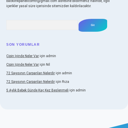
backlinkpanelicomtr@gmail.com
adresine bildirmeniz halinde, ilgili
içerikler yasal süre içerisinde sitemizden kaldırılacaktır.
Arama
SON YORUMLAR
Çipin Içinde Neler Var
için
admin
Çipin Içinde Neler Var
için
Nil
72 Sayısının Çarpanları Nelerdir
için
admin
72 Sayısının Çarpanları Nelerdir
için
Rıza
5 Aylık Bebek Günde Kaç Kez Beslenmeli
için
admin
www.betexper.xyz/
elexbetgiris.org