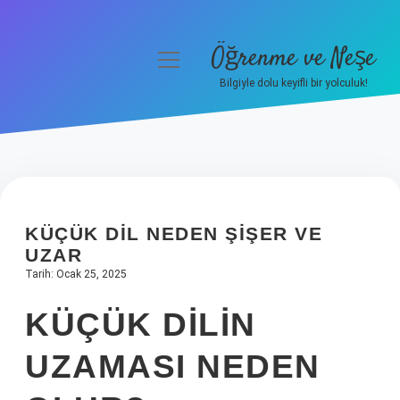
Öğrenme ve Neşe
menüyü
aç
Bilgiyle dolu keyifli bir yolculuk!
Anasayfa
Gizlilik Politikası
Yasal Uyarı
KÜÇÜK DIL NEDEN ŞIŞER VE
Hakkımızda
UZAR
Tarih: Ocak 25, 2025
KÜÇÜK DILIN
UZAMASI NEDEN