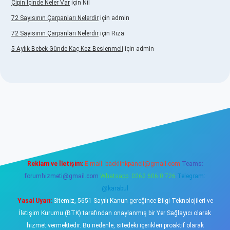
Çipin Içinde Neler Var
için
Nil
72 Sayısının Çarpanları Nelerdir
için
admin
72 Sayısının Çarpanları Nelerdir
için
Rıza
5 Aylık Bebek Günde Kaç Kez Beslenmeli
için
admin
w.betexper.xyz/
elexbetgiris.org
Reklam ve İletişim:
E-mail:
backlinkpaneli@gmail.com
Teams:
forumhizmeti@gmail.com
Whatsapp: 0262 606 0 726
Telegram:
@karabul
Yasal Uyarı:
Sitemiz, 5651 Sayılı Kanun gereğince Bilgi Teknolojileri ve
İletişim Kurumu (BTK) tarafından onaylanmış bir Yer Sağlayıcı olarak
hizmet vermektedir. Bu nedenle, sitedeki içerikleri proaktif olarak