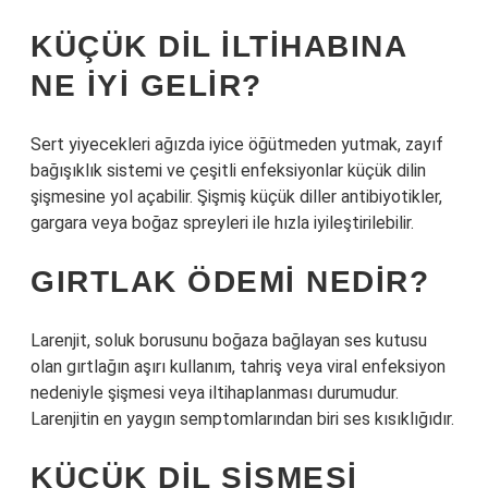
KÜÇÜK DIL ILTIHABINA
NE IYI GELIR?
Sert yiyecekleri ağızda iyice öğütmeden yutmak, zayıf
bağışıklık sistemi ve çeşitli enfeksiyonlar küçük dilin
şişmesine yol açabilir. Şişmiş küçük diller antibiyotikler,
gargara veya boğaz spreyleri ile hızla iyileştirilebilir.
GIRTLAK ÖDEMI NEDIR?
Larenjit, soluk borusunu boğaza bağlayan ses kutusu
olan gırtlağın aşırı kullanım, tahriş veya viral enfeksiyon
nedeniyle şişmesi veya iltihaplanması durumudur.
Larenjitin en yaygın semptomlarından biri ses kısıklığıdır.
KÜÇÜK DIL ŞIŞMESI