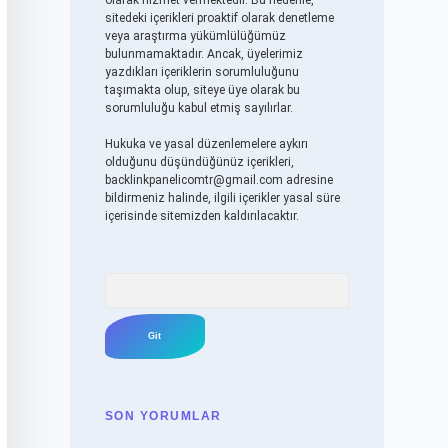
olarak hizmet vermektedir. Bu nedenle,
sitedeki içerikleri proaktif olarak denetleme
veya araştırma yükümlülüğümüz
bulunmamaktadır. Ancak, üyelerimiz
yazdıkları içeriklerin sorumluluğunu
taşımakta olup, siteye üye olarak bu
sorumluluğu kabul etmiş sayılırlar.
Hukuka ve yasal düzenlemelere aykırı
olduğunu düşündüğünüz içerikleri,
backlinkpanelicomtr@gmail.com
adresine
bildirmeniz halinde, ilgili içerikler yasal süre
içerisinde sitemizden kaldırılacaktır.
Arama
SON YORUMLAR