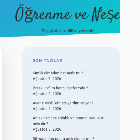
Öğrenme ve Neşe
Bilgiyle dolu keyifli bir yolculuk!
hiltonbet güncel giriş
https://www
SIDEBAR
SON YAZILAR
Kimlik olmadan hat açılır mı ?
Ağustos 7, 2026
Break up film hangi platformda ?
Ağustos 6, 2026
Avarız Vakfı kimlere yardım ediyor ?
Ağustos 5, 2026
Ahlak nedir ve ahlaklı bir insanın özellikleri
nelerdir ?
Ağustos 3, 2026
50 yaşından sonra aşık olunur mu ?