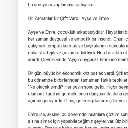
bu soruyu cevaplamaya çalışalım.
Bir Zamanlar Bir Çift Vardı: Ayşe ve Emre
Ayşe ve Emre, çocukluk arkadaşıydılar. Hayatları bo
her zaman duygusal ve empatik bir insandı. Onun iç
çalışmak, empati kurmak ve başkalarının duyguları
daha stratejik ve çözüm odaklıydı. Hep bir adım öte
arardı. Çevrelerinde “Ayşe duygusal, Emre ise mantık
Bir gün, büyük bir ekonomik kriz patlak verdi. Şirket
bu dönemde birbirlerinden tamamen farklı tepkiler v
“Ne olacak şimdi? Her şeyin sonu geldi. Hiçbir şeyi
olumsuz tarafını görmek, onun dünyasında daha ger
açıdan görüyordu. O anı, geleceği kararmış bir yer g
Emre ise, aksine, bu dönemde insanlara çözüm sun
altına almak için yapabileceğimiz şeyler var. Biz birli