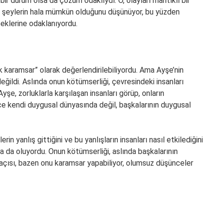
bir durum olsa da çözüm odaklıydı. O, olayları mantıklı bir
 iyi şeylerin hala mümkün olduğunu düşünüyor, bu yüzden
ceklerine odaklanıyordu.
ok karamsar” olarak değerlendirilebiliyordu. Ama Ayşe’nin
ğildi. Aslında onun kötümserliği, çevresindeki insanları
yşe, zorluklarla karşılaşan insanları görüp, onların
dece kendi duygusal dünyasında değil, başkalarının duygusal
rin yanlış gittiğini ve bu yanlışların insanları nasıl etkilediğini
 da oluyordu. Onun kötümserliği, aslında başkalarının
açısı, bazen onu karamsar yapabiliyor, olumsuz düşünceler