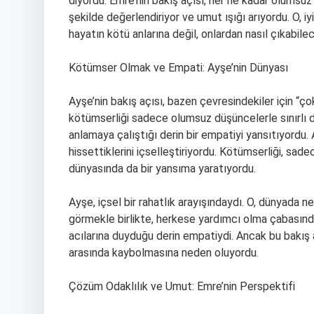
diyordu. Emre’nin bakış açısı, her ne kadar olumsuz 
şekilde değerlendiriyor ve umut ışığı arıyordu. O,
hayatın kötü anlarına değil, onlardan nasıl çıkabile
Kötümser Olmak ve Empati: Ayşe’nin Dünyası
Ayşe’nin bakış açısı, bazen çevresindekiler için “ç
kötümserliği sadece olumsuz düşüncelerle sınırlı de
anlamaya çalıştığı derin bir empatiyi yansıtıyordu. A
hissettiklerini içselleştiriyordu. Kötümserliği, sa
dünyasında da bir yansıma yaratıyordu.
Ayşe, içsel bir rahatlık arayışındaydı. O, dünyada nele
görmekle birlikte, herkese yardımcı olma çabasında
acılarına duyduğu derin empatiydi. Ancak bu bakış 
arasında kaybolmasına neden oluyordu.
Çözüm Odaklılık ve Umut: Emre’nin Perspektifi