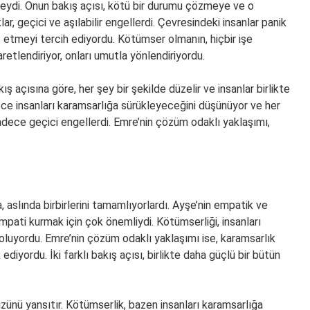
ydi. Onun bakış açısı, kötü bir durumu çözmeye ve o
r, geçici ve aşılabilir engellerdi. Çevresindeki insanlar panik
 etmeyi tercih ediyordu. Kötümser olmanın, hiçbir işe
etlendiriyor, onları umutla yönlendiriyordu.
ş açısına göre, her şey bir şekilde düzelir ve insanlar birlikte
adece insanları karamsarlığa sürükleyeceğini düşünüyor ve her
sadece geçici engellerdi. Emre’nin çözüm odaklı yaklaşımı,
, aslında birbirlerini tamamlıyorlardı. Ayşe’nin empatik ve
empati kurmak için çok önemliydi. Kötümserliği, insanları
 oluyordu. Emre’nin çözüm odaklı yaklaşımı ise, karamsarlık
iyordu. İki farklı bakış açısı, birlikte daha güçlü bir bütün
üzünü yansıtır. Kötümserlik, bazen insanları karamsarlığa