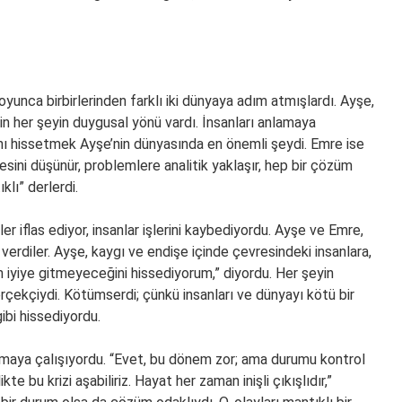
yunca birbirlerinden farklı iki dünyaya adım atmışlardı. Ayşe,
in her şeyin duygusal yönü vardı. İnsanları anlamaya
nı hissetmek Ayşe’nin dünyasında en önemli şeydi. Emre ise
sini düşünür, problemlere analitik yaklaşır, hep bir çözüm
lı” derlerdi.
ler iflas ediyor, insanlar işlerini kaybediyordu. Ayşe ve Emre,
erdiler. Ayşe, kaygı ve endişe içinde çevresindeki insanlara,
n iyiye gitmeyeceğini hissediyorum,” diyordu. Her şeyin
çekçiydi. Kötümserdi; çünkü insanları ve dünyayı kötü bir
ibi hissediyordu.
maya çalışıyordu. “Evet, bu dönem zor; ama durumu kontrol
kte bu krizi aşabiliriz. Hayat her zaman inişli çıkışlıdır,”