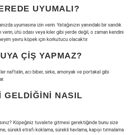
EREDE UYUMALI?
ızda uyumasına izin verin. Yatağınızın yanındaki bir sandık
n verin, ütü odası veya kiler gibi yerde değil, o zaman kendini
neyim yavru köpek için korkutucu olacaktır.
UYA ÇIŞ YAPMAZ?
 naftalin, acı biber, sirke, amonyak ve portakal gibi
ar.
 GELDIĞINI NASIL
arsınız? Köpeğiniz tuvalete gitmesi gerektiğinde bunu size
izme, sürekli etrafı koklama, sürekli havlama, kapıyı tırmalama