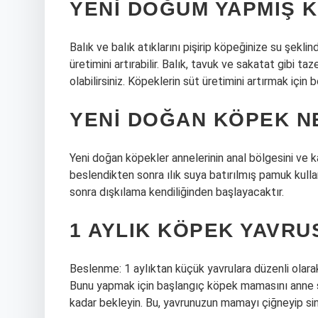
YENI DOĞUM YAPMIŞ K
Balık ve balık atıklarını pişirip köpeğinize su şekli
üretimini artırabilir. Balık, tavuk ve sakatat gibi t
olabilirsiniz. Köpeklerin süt üretimini artırmak için b
YENI DOĞAN KÖPEK N
Yeni doğan köpekler annelerinin anal bölgesini ve kar
beslendikten sonra ılık suya batırılmış pamuk kulla
sonra dışkılama kendiliğinden başlayacaktır.
1 AYLIK KÖPEK YAVRU
Beslenme: 1 aylıktan küçük yavrulara düzenli olara
Bunu yapmak için başlangıç ​​köpek mamasını anne
kadar bekleyin. Bu, yavrunuzun mamayı çiğneyip sin