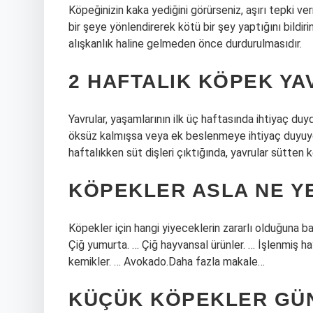
Köpeğinizin kaka yediğini görürseniz, aşırı tepki v
bir şeye yönlendirerek kötü bir şey yaptığını bildirin
alışkanlık haline gelmeden önce durdurulmasıdır.
2 HAFTALIK KÖPEK YA
Yavrular, yaşamlarının ilk üç haftasında ihtiyaç duyd
öksüz kalmışsa veya ek beslenmeye ihtiyaç duyuyor
haftalıkken süt dişleri çıktığında, yavrular sütten ke
KÖPEKLER ASLA NE Y
Köpekler için hangi yiyeceklerin zararlı olduğuna ba
Çiğ yumurta. … Çiğ hayvansal ürünler. … İşlenmiş ha
kemikler. … Avokado.Daha fazla makale…
KÜÇÜK KÖPEKLER GÜN