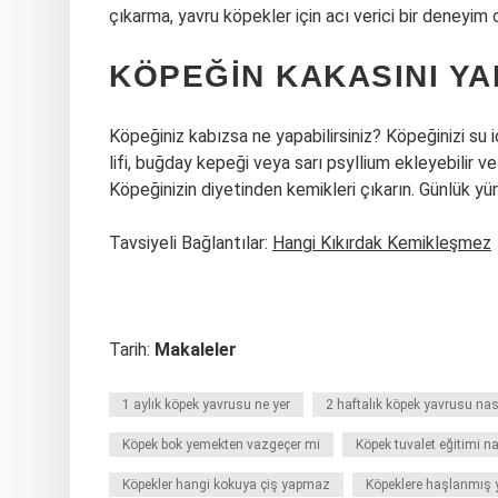
çıkarma, yavru köpekler için acı verici bir deneyim ol
KÖPEĞIN KAKASINI YA
Köpeğiniz kabızsa ne yapabilirsiniz? Köpeğinizi su 
lifi, buğday kepeği veya sarı psyllium ekleyebilir 
Köpeğinizin diyetinden kemikleri çıkarın. Günlük yür
Tavsiyeli Bağlantılar:
Hangi Kıkırdak Kemikleşmez
Tarih:
Makaleler
1 aylık köpek yavrusu ne yer
2 haftalık köpek yavrusu nası
Köpek bok yemekten vazgeçer mi
Köpek tuvalet eğitimi nas
Köpekler hangi kokuya çiş yapmaz
Köpeklere haşlanmış y