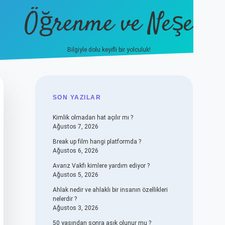
Öğrenme ve Neşe
Bilgiyle dolu keyifli bir yolculuk!
hiltonbet güncel giriş
h
SIDEBAR
SON YAZILAR
Kimlik olmadan hat açılır mı ?
Ağustos 7, 2026
Break up film hangi platformda ?
Ağustos 6, 2026
Avarız Vakfı kimlere yardım ediyor ?
Ağustos 5, 2026
Ahlak nedir ve ahlaklı bir insanın özellikleri
nelerdir ?
Ağustos 3, 2026
50 yaşından sonra aşık olunur mu ?