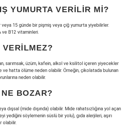
Ş YUMURTA VERILIR MI?
 veya 15 günde bir pişmiş veya çiğ yumurta yiyebilirler.
A ve B12 vitaminleri.
 VERILMEZ?
n, sarımsak, üzüm, kafein, alkol ve ksilitol içeren yiyecekler
re ve hatta ölüme neden olabilir. Örneğin, çikolatada bulunan
unlarına neden olabilir.
 NE BOZAR?
eya dışsal (mide dışında) olabilir. Mide rahatsızlığına yol açan
 yediğini söylemenin süslü bir yolu), gıda alerjileri, aşırı
olabilir.