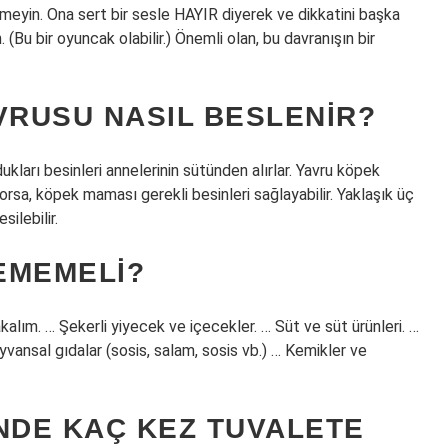
ermeyin. Ona sert bir sesle HAYIR diyerek ve dikkatini başka
. (Bu bir oyuncak olabilir.) Önemli olan, bu davranışın bir
VRUSU NASIL BESLENIR?
ukları besinleri annelerinin sütünden alırlar. Yavru köpek
sa, köpek maması gerekli besinleri sağlayabilir. Yaklaşık üç
silebilir.
EMEMELI?
kalım. … Şekerli yiyecek ve içecekler. … Süt ve süt ürünleri. …
yvansal gıdalar (sosis, salam, sosis vb.) … Kemikler ve
DE KAÇ KEZ TUVALETE