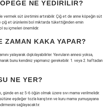
ÖPEĞE NE YEDIRILIR?
nde vermek süt üretimini artırabilir. Çiğ et de anne köpeğin süt
aze çiğ et ürünlerini bol miktarda tükettiğinden emin
ol su içmeleri önemlidir.
E ZAMAN KAKA YAPAR?
nını yalayarak dışkılayabilirler. Yavruların annesi yoksa,
narak bunu kendiniz yapmanız gerekebilir. 1. veya 2. haftadan
SU NE YER?
k, günde en az 5-6 öğün olmak üzere sıvı mama verilmelidir.
 sütüne eşdeğer tozla karıştırın ve kuru mama yumuşayana
dirmesini sağlayacaktır.