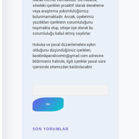
olarak hizmet vermektedir. Bu nedenle,
sitedeki içerikleri proaktif olarak denetleme
veya araştırma yükümlülüğümüz
bulunmamaktadır. Ancak, üyelerimiz
yazdıkları içeriklerin sorumluluğunu
taşımakta olup, siteye üye olarak bu
sorumluluğu kabul etmiş sayılırlar.
Hukuka ve yasal düzenlemelere aykırı
olduğunu düşündüğünüz içerikleri,
backlinkpanelicomtr@gmail.com
adresine
bildirmeniz halinde, ilgili içerikler yasal süre
içerisinde sitemizden kaldırılacaktır.
Arama
SON YORUMLAR