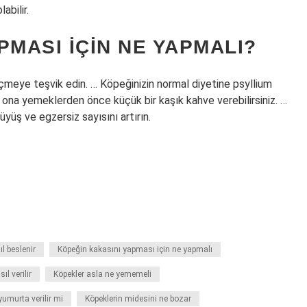
abilir.
PMASI IÇIN NE YAPMALI?
içmeye teşvik edin. … Köpeğinizin normal diyetine psyllium
ve ona yemeklerden önce küçük bir kaşık kahve verebilirsiniz. …
üyüş ve egzersiz sayısını artırın.
l beslenir
Köpeğin kakasını yapması için ne yapmalı
ıl verilir
Köpekler asla ne yememeli
umurta verilir mi
Köpeklerin midesini ne bozar