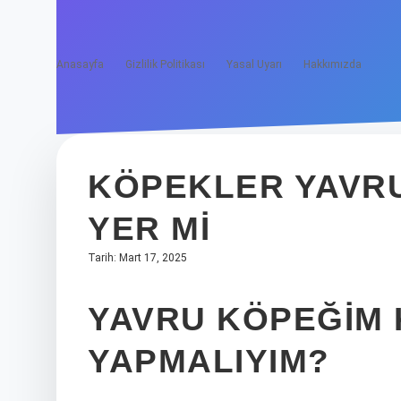
Anasayfa
Gizlilik Politikası
Yasal Uyarı
Hakkımızda
KÖPEKLER YAVRUL
YER MI
Tarih: Mart 17, 2025
YAVRU KÖPEĞIM 
YAPMALIYIM?