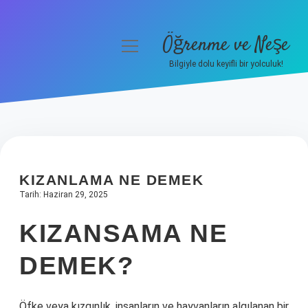
Öğrenme ve Neşe
menüyü
aç
Bilgiyle dolu keyifli bir yolculuk!
Anasayfa
Gizlilik Politikası
Yasal Uyarı
KIZANLAMA NE DEMEK
Hakkımızda
Tarih: Haziran 29, 2025
KIZANSAMA NE
DEMEK?
Öfke veya kızgınlık, insanların ve hayvanların algılanan bir