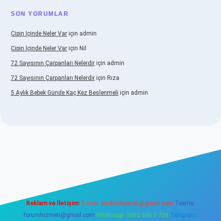
SON YORUMLAR
Çipin Içinde Neler Var
için
admin
Çipin Içinde Neler Var
için
Nil
72 Sayısının Çarpanları Nelerdir
için
admin
72 Sayısının Çarpanları Nelerdir
için
Rıza
5 Aylık Bebek Günde Kaç Kez Beslenmeli
için
admin
www.betexper.xyz/
elexbetgiris.org
Reklam ve İletişim:
E-mail:
backlinkpaneli@gmail.com
Teams:
forumhizmeti@gmail.com
Whatsapp: 0262 606 0 726
Telegram: