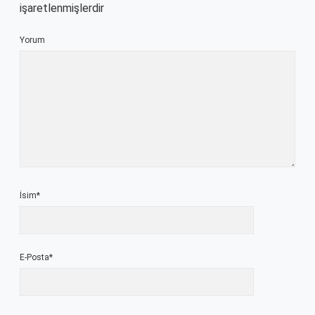
işaretlenmişlerdir
Yorum
İsim*
E-Posta*