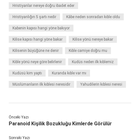
Hristiyanlar nereye doğru ibadet eder
Hristiyanlığın 5 şartı nedir
Kâbe neden sonradan kıble oldu
Kabenin kapısı hangi yöne bakıyor
Kilise kapısı hangi yöne bakar
Kilise yönü nereye bakar
Kilisenin büyüğüne ne denir
Kıble camiye doğru mu
Kıble yönü neye göre belirlenir
Kudüs neden ilk kıblemiz
Kudüsü kim yaptı
Kuranda kıble var mı
Müslümanların ilk kıblesi neresidir
Yahudilerin kıblesi neresi
Önceki Yazı
Paranoid Kişilik Bozukluğu Kimlerde Görülür
Sonraki Yazı