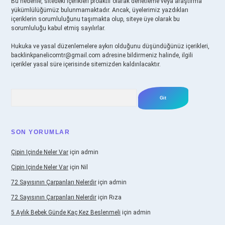
Bu nedenle, sitedeki içerikleri proaktif olarak denetleme veya araştırma
yükümlülüğümüz bulunmamaktadır. Ancak, üyelerimiz yazdıkları
içeriklerin sorumluluğunu taşımakta olup, siteye üye olarak bu
sorumluluğu kabul etmiş sayılırlar.
Hukuka ve yasal düzenlemelere aykırı olduğunu düşündüğünüz içerikleri,
backlinkpanelicomtr@gmail.com
adresine bildirmeniz halinde, ilgili
içerikler yasal süre içerisinde sitemizden kaldırılacaktır.
Arama
SON YORUMLAR
Çipin Içinde Neler Var
için
admin
Çipin Içinde Neler Var
için
Nil
72 Sayısının Çarpanları Nelerdir
için
admin
72 Sayısının Çarpanları Nelerdir
için
Rıza
5 Aylık Bebek Günde Kaç Kez Beslenmeli
için
admin