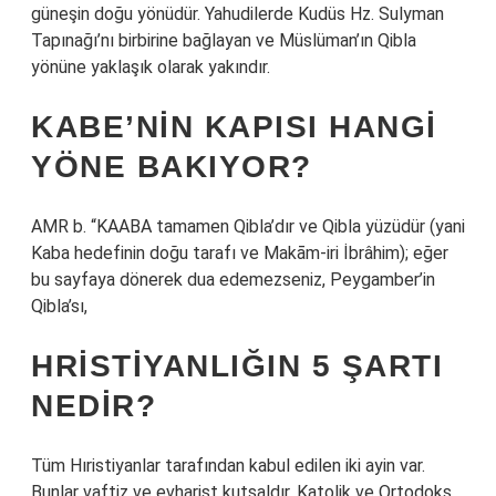
güneşin doğu yönüdür. Yahudilerde Kudüs Hz. Sulyman
Tapınağı’nı birbirine bağlayan ve Müslüman’ın Qibla
yönüne yaklaşık olarak yakındır.
KABE’NIN KAPISI HANGI
YÖNE BAKIYOR?
AMR b. “KAABA tamamen Qibla’dır ve Qibla yüzüdür (yani
Kaba hedefinin doğu tarafı ve Makām-iri İbrâhim); eğer
bu sayfaya dönerek dua edemezseniz, Peygamber’in
Qibla’sı,
HRISTIYANLIĞIN 5 ŞARTI
NEDIR?
Tüm Hıristiyanlar tarafından kabul edilen iki ayin var.
Bunlar vaftiz ve evharist kutsaldır. Katolik ve Ortodoks,