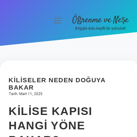
Öğrenme ve Neşe
menüyü
aç
Bilgiyle dolu keyifli bir yolculuk!
Anasayfa
Gizlilik Politikası
Yasal Uyarı
KILISELER NEDEN DOĞUYA
Hakkımızda
BAKAR
Tarih: Mart 11, 2025
KILISE KAPISI
HANGI YÖNE