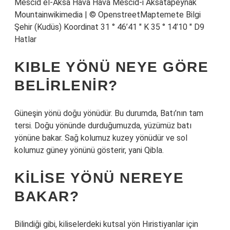
Mescid el-Aksa Hava Hava Mescid-i Aksatapeynak
Mountainwikimedia | © OpenstreetMaptemete Bilgi
Şehir (Kudüs) Koordinat 31 ° 46’41 ″ K 35 ° 14’10 ″ D9
Hatlar
KIBLE YÖNÜ NEYE GÖRE
BELIRLENIR?
Güneşin yönü doğu yönüdür. Bu durumda, Batı’nın tam
tersi. Doğu yönünde durduğumuzda, yüzümüz batı
yönüne bakar. Sağ kolumuz kuzey yönüdür ve sol
kolumuz güney yönünü gösterir, yani Qibla.
KILISE YÖNÜ NEREYE
BAKAR?
Bilindiği gibi, kiliselerdeki kutsal yön Hıristiyanlar için