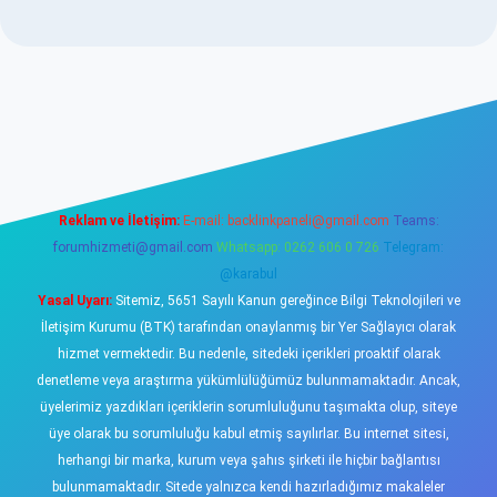
/www.betexper.xyz/
elexbetgiris.org
Reklam ve İletişim:
E-mail:
backlinkpaneli@gmail.com
Teams:
forumhizmeti@gmail.com
Whatsapp: 0262 606 0 726
Telegram:
@karabul
Yasal Uyarı:
Sitemiz, 5651 Sayılı Kanun gereğince Bilgi Teknolojileri ve
İletişim Kurumu (BTK) tarafından onaylanmış bir Yer Sağlayıcı olarak
hizmet vermektedir. Bu nedenle, sitedeki içerikleri proaktif olarak
denetleme veya araştırma yükümlülüğümüz bulunmamaktadır. Ancak,
üyelerimiz yazdıkları içeriklerin sorumluluğunu taşımakta olup, siteye
üye olarak bu sorumluluğu kabul etmiş sayılırlar. Bu internet sitesi,
herhangi bir marka, kurum veya şahıs şirketi ile hiçbir bağlantısı
bulunmamaktadır. Sitede yalnızca kendi hazırladığımız makaleler