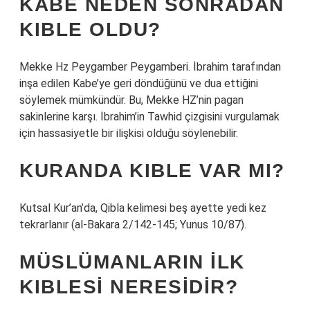
KÂBE NEDEN SONRADAN
KIBLE OLDU?
Mekke Hz Peygamber Peygamberi. İbrahim tarafından
inşa edilen Kabe’ye geri döndüğünü ve dua ettiğini
söylemek mümkündür. Bu, Mekke HZ’nin pagan
sakinlerine karşı. İbrahim’in Tawhid çizgisini vurgulamak
için hassasiyetle bir ilişkisi olduğu söylenebilir.
KURANDA KIBLE VAR MI?
Kutsal Kur’an’da, Qibla kelimesi beş ayette yedi kez
tekrarlanır (al-Bakara 2/142-145; Yunus 10/87).
MÜSLÜMANLARIN ILK
KIBLESI NERESIDIR?