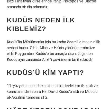
Bazı Hıristiyan kiliselerinde, rahip Piskopos ve Diacse
arasında bir din adamıdır.
KUDÜS NEDEN ILK
KIBLEMIZ?
Kudüs’ün Müslümanlar için bu kadar önemli olmasının ilk
nedeni budur. Qibla Allah ve Hz’nin yönünü sembolize
etti. Peygamber Kudüs’e bu amaçla dua ettiğinden,
Kudüs aynı zamanda Allah’ı çevirmenin bir ifadesidir.
KUDÜS’Ü KIM YAPTI?
11. yüzyılın sonunda kurulan İsrail devletinin ilk kralı ve
komutanından sonra Hz. David Kudüs’ü aldı ve Mescid
el-Aksa’nın temelini attı.