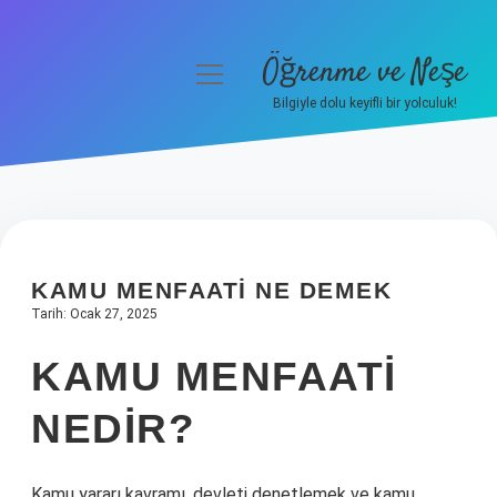
Öğrenme ve Neşe
menüyü
aç
Bilgiyle dolu keyifli bir yolculuk!
Anasayfa
Gizlilik Politikası
Yasal Uyarı
KAMU MENFAATI NE DEMEK
Hakkımızda
Tarih: Ocak 27, 2025
KAMU MENFAATI
NEDIR?
Kamu yararı kavramı, devleti denetlemek ve kamu