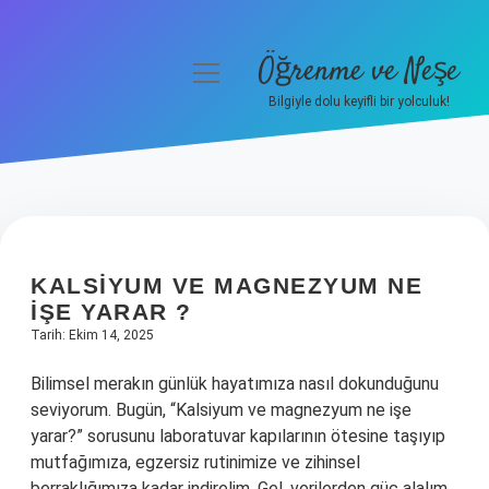
Öğrenme ve Neşe
menüyü
aç
Bilgiyle dolu keyifli bir yolculuk!
Anasayfa
Gizlilik Politikası
Yasal Uyarı
KALSIYUM VE MAGNEZYUM NE
Hakkımızda
IŞE YARAR ?
Tarih: Ekim 14, 2025
Bilimsel merakın günlük hayatımıza nasıl dokunduğunu
seviyorum. Bugün, “Kalsiyum ve magnezyum ne işe
yarar?” sorusunu laboratuvar kapılarının ötesine taşıyıp
mutfağımıza, egzersiz rutinimize ve zihinsel
berraklığımıza kadar indirelim. Gel, verilerden güç alalım