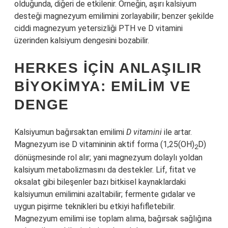
olduğunda, diğeri de etkilenir. Örneğin, aşırı kalsiyum
desteği magnezyum emilimini zorlayabilir; benzer şekilde
ciddi magnezyum yetersizliği PTH ve D vitamini
üzerinden kalsiyum dengesini bozabilir.
HERKES İÇIN ANLAŞILIR
BIYOKIMYA: EMILIM VE
DENGE
Kalsiyumun bağırsaktan emilimi
D vitamini
ile artar.
Magnezyum ise D vitamininin aktif forma (1,25(OH)
D)
2
dönüşmesinde rol alır; yani magnezyum dolaylı yoldan
kalsiyum metabolizmasını da destekler. Lif, fitat ve
oksalat gibi bileşenler bazı bitkisel kaynaklardaki
kalsiyumun emilimini azaltabilir; fermente gıdalar ve
uygun pişirme teknikleri bu etkiyi hafifletebilir.
Magnezyum emilimi ise toplam alıma, bağırsak sağlığına