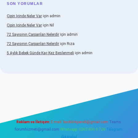
SON YORUMLAR
Çipin Içinde Neler Var
için
admin
Çipin Içinde Neler Var
için
Nil
72 Sayısının Çarpanları Nelerdir
için
admin
72 Sayısının Çarpanları Nelerdir
için
Rıza
5 Aylık Bebek Günde Kaç Kez Beslenmeli
için
admin
www.betexper.xyz/
elexbetgiris.org
Reklam ve İletişim:
E-mail:
backlinkpaneli@gmail.com
Teams:
forumhizmeti@gmail.com
Whatsapp: 0262 606 0 726
Telegram:
@karabul