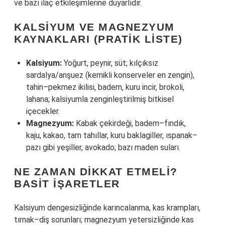
ve bazı ilaç etkileşimlerine duyarlıdır.
KALSIYUM VE MAGNEZYUM
KAYNAKLARI (PRATIK LISTE)
Kalsiyum:
Yoğurt, peynir, süt; kılçıksız
sardalya/anşuez (kemikli konserveler en zengin),
tahin–pekmez ikilisi, badem, kuru incir, brokoli,
lahana; kalsiyumla zenginleştirilmiş bitkisel
içecekler.
Magnezyum:
Kabak çekirdeği, badem–fındık,
kaju, kakao, tam tahıllar, kuru baklagiller, ıspanak–
pazı gibi yeşiller, avokado; bazı maden suları.
NE ZAMAN DIKKAT ETMELI?
BASIT İŞARETLER
Kalsiyum dengesizliğinde karıncalanma, kas krampları,
tırnak–diş sorunları; magnezyum yetersizliğinde kas