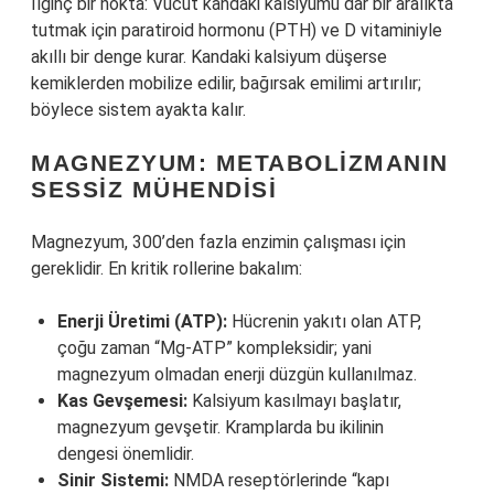
İlginç bir nokta: Vücut kandaki kalsiyumu dar bir aralıkta
tutmak için paratiroid hormonu (PTH) ve D vitaminiyle
akıllı bir denge kurar. Kandaki kalsiyum düşerse
kemiklerden mobilize edilir, bağırsak emilimi artırılır;
böylece sistem ayakta kalır.
MAGNEZYUM: METABOLIZMANIN
SESSIZ MÜHENDISI
Magnezyum, 300’den fazla enzimin çalışması için
gereklidir. En kritik rollerine bakalım:
Enerji Üretimi (ATP):
Hücrenin yakıtı olan ATP,
çoğu zaman “Mg-ATP” kompleksidir; yani
magnezyum olmadan enerji düzgün kullanılmaz.
Kas Gevşemesi:
Kalsiyum kasılmayı başlatır,
magnezyum gevşetir. Kramplarda bu ikilinin
dengesi önemlidir.
Sinir Sistemi:
NMDA reseptörlerinde “kapı