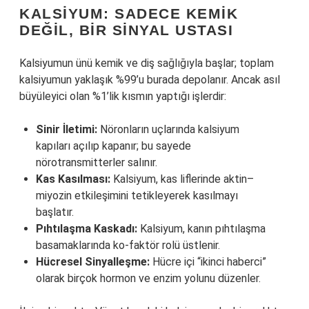
KALSIYUM: SADECE KEMIK
DEĞIL, BIR SINYAL USTASI
Kalsiyumun ünü kemik ve diş sağlığıyla başlar; toplam
kalsiyumun yaklaşık %99’u burada depolanır. Ancak asıl
büyüleyici olan %1’lik kısmın yaptığı işlerdir:
Sinir İletimi:
Nöronların uçlarında kalsiyum
kapıları açılıp kapanır; bu sayede
nörotransmitterler salınır.
Kas Kasılması:
Kalsiyum, kas liflerinde aktin–
miyozin etkileşimini tetikleyerek kasılmayı
başlatır.
Pıhtılaşma Kaskadı:
Kalsiyum, kanın pıhtılaşma
basamaklarında ko-faktör rolü üstlenir.
Hücresel Sinyalleşme:
Hücre içi “ikinci haberci”
olarak birçok hormon ve enzim yolunu düzenler.