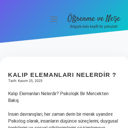
Öğrenme ve Neşe
menüyü
aç
Bilgiyle dolu keyifli bir yolculuk!
Anasayfa
Gizlilik Politikası
Yasal Uyarı
KALIP ELEMANLARI NELERDIR ?
Hakkımızda
Tarih: Kasım 25, 2025
Kalıp Elemanları Nelerdir? Psikolojik Bir Mercekten
Bakış
İnsan davranışları, her zaman derin bir merak uyandırır.
Psikolog olarak, insanların düşünce süreçlerini, duygusal
tepkilerini ve sosyal etkileşimlerini çözümlemeye