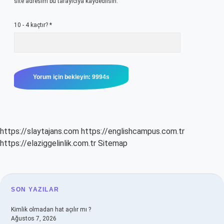
site adresim bu tarayıcıya kaydedilsin.
10 - 4 kaçtır?
*
https://slaytajans.com
https://englishcampus.com.tr
https://elaziggelinlik.com.tr
Sitemap
SIDEBAR
SON YAZILAR
Kimlik olmadan hat açılır mı ?
Ağustos 7, 2026