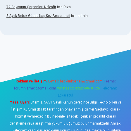
72 Sayısının Çarpanları Nelerdir
için
Rıza
5 Aylık Bebek Günde Kaç Kez Beslenmeli
için
admin
/www.betexper.xyz/
elexbetgiris.org
Reklam ve İletişim:
E-mail:
backlinkpaneli@gmail.com
Teams:
forumhizmeti@gmail.com
Whatsapp: 0262 606 0 726
Telegram:
@karabul
Yasal Uyarı:
Sitemiz, 5651 Sayılı Kanun gereğince Bilgi Teknolojileri ve
İletişim Kurumu (BTK) tarafından onaylanmış bir Yer Sağlayıcı olarak
hizmet vermektedir. Bu nedenle, sitedeki içerikleri proaktif olarak
denetleme veya araştırma yükümlülüğümüz bulunmamaktadır. Ancak,
üyelerimiz yazdıkları içeriklerin sorumluluğunu taşımakta olup, siteye