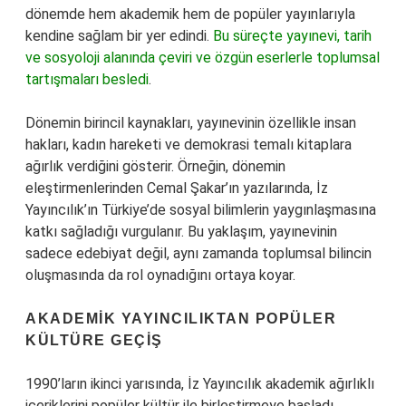
dönemde hem akademik hem de popüler yayınlarıyla
kendine sağlam bir yer edindi.
Bu süreçte yayınevi, tarih
ve sosyoloji alanında çeviri ve özgün eserlerle toplumsal
tartışmaları besledi
.
Dönemin birincil kaynakları, yayınevinin özellikle insan
hakları, kadın hareketi ve demokrasi temalı kitaplara
ağırlık verdiğini gösterir. Örneğin, dönemin
eleştirmenlerinden Cemal Şakar’ın yazılarında, İz
Yayıncılık’ın Türkiye’de sosyal bilimlerin yaygınlaşmasına
katkı sağladığı vurgulanır. Bu yaklaşım, yayınevinin
sadece edebiyat değil, aynı zamanda toplumsal bilincin
oluşmasında da rol oynadığını ortaya koyar.
AKADEMIK YAYINCILIKTAN POPÜLER
KÜLTÜRE GEÇIŞ
1990’ların ikinci yarısında, İz Yayıncılık akademik ağırlıklı
içeriklerini popüler kültür ile birleştirmeye başladı.