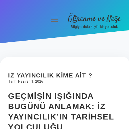
Öğrenme ve Neşe
menüyü
aç
Bilgiyle dolu keyifli bir yolculuk!
Anasayfa
Gizlilik Politikası
Yasal Uyarı
IZ YAYINCILIK KIME AIT ?
Hakkımızda
Tarih: Haziran 1, 2026
GEÇMIŞIN IŞIĞINDA
BUGÜNÜ ANLAMAK: İZ
YAYINCILIK’IN TARIHSEL
YOLCULUĞU