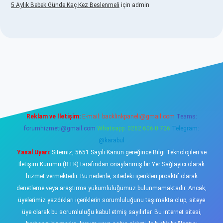
5 Aylık Bebek Günde Kaç Kez Beslenmeli
için
admin
www.betexper.xyz/
elexbetgiris.org
Reklam ve İletişim:
E-mail:
backlinkpaneli@gmail.com
Teams:
forumhizmeti@gmail.com
Whatsapp: 0262 606 0 726
Telegram:
@karabul
Yasal Uyarı:
Sitemiz, 5651 Sayılı Kanun gereğince Bilgi Teknolojileri ve
İletişim Kurumu (BTK) tarafından onaylanmış bir Yer Sağlayıcı olarak
hizmet vermektedir. Bu nedenle, sitedeki içerikleri proaktif olarak
denetleme veya araştırma yükümlülüğümüz bulunmamaktadır. Ancak,
üyelerimiz yazdıkları içeriklerin sorumluluğunu taşımakta olup, siteye
üye olarak bu sorumluluğu kabul etmiş sayılırlar. Bu internet sitesi,