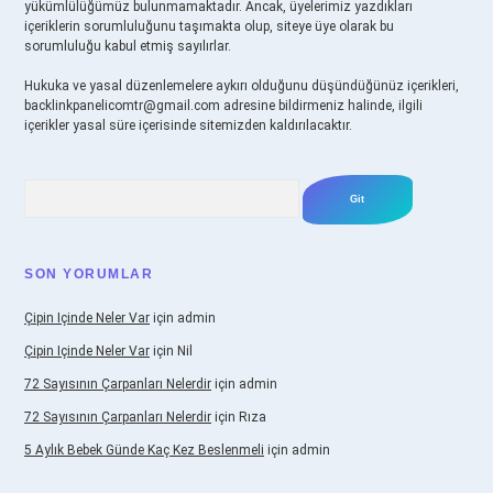
yükümlülüğümüz bulunmamaktadır. Ancak, üyelerimiz yazdıkları
içeriklerin sorumluluğunu taşımakta olup, siteye üye olarak bu
sorumluluğu kabul etmiş sayılırlar.
Hukuka ve yasal düzenlemelere aykırı olduğunu düşündüğünüz içerikleri,
backlinkpanelicomtr@gmail.com
adresine bildirmeniz halinde, ilgili
içerikler yasal süre içerisinde sitemizden kaldırılacaktır.
Arama
SON YORUMLAR
Çipin Içinde Neler Var
için
admin
Çipin Içinde Neler Var
için
Nil
72 Sayısının Çarpanları Nelerdir
için
admin
72 Sayısının Çarpanları Nelerdir
için
Rıza
5 Aylık Bebek Günde Kaç Kez Beslenmeli
için
admin