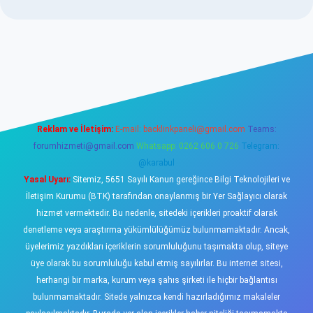
www.betexper.xyz/
elexbetgiris.org
Reklam ve İletişim:
E-mail:
backlinkpaneli@gmail.com
Teams:
forumhizmeti@gmail.com
Whatsapp: 0262 606 0 726
Telegram:
@karabul
Yasal Uyarı:
Sitemiz, 5651 Sayılı Kanun gereğince Bilgi Teknolojileri ve
İletişim Kurumu (BTK) tarafından onaylanmış bir Yer Sağlayıcı olarak
hizmet vermektedir. Bu nedenle, sitedeki içerikleri proaktif olarak
denetleme veya araştırma yükümlülüğümüz bulunmamaktadır. Ancak,
üyelerimiz yazdıkları içeriklerin sorumluluğunu taşımakta olup, siteye
üye olarak bu sorumluluğu kabul etmiş sayılırlar. Bu internet sitesi,
herhangi bir marka, kurum veya şahıs şirketi ile hiçbir bağlantısı
bulunmamaktadır. Sitede yalnızca kendi hazırladığımız makaleler