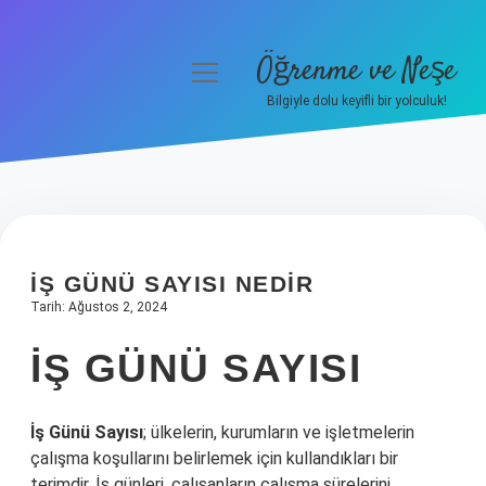
Öğrenme ve Neşe
menüyü
aç
Bilgiyle dolu keyifli bir yolculuk!
Anasayfa
Gizlilik Politikası
Yasal Uyarı
İŞ GÜNÜ SAYISI NEDIR
Hakkımızda
Tarih: Ağustos 2, 2024
İŞ GÜNÜ SAYISI
İş Günü Sayısı
; ülkelerin, kurumların ve işletmelerin
çalışma koşullarını belirlemek için kullandıkları bir
terimdir. İş günleri, çalışanların çalışma sürelerini,