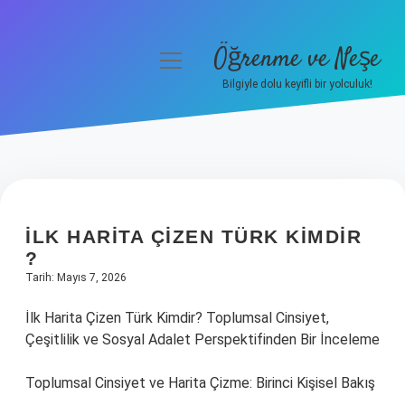
Öğrenme ve Neşe
menüyü
aç
Bilgiyle dolu keyifli bir yolculuk!
Anasayfa
Gizlilik Politikası
Yasal Uyarı
İLK HARITA ÇIZEN TÜRK KIMDIR
Hakkımızda
?
Tarih: Mayıs 7, 2026
İlk Harita Çizen Türk Kimdir? Toplumsal Cinsiyet,
Çeşitlilik ve Sosyal Adalet Perspektifinden Bir İnceleme
Toplumsal Cinsiyet ve Harita Çizme: Birinci Kişisel Bakış