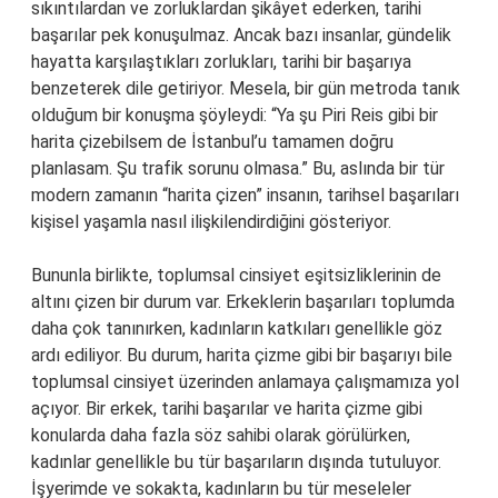
sıkıntılardan ve zorluklardan şikâyet ederken, tarihi
başarılar pek konuşulmaz. Ancak bazı insanlar, gündelik
hayatta karşılaştıkları zorlukları, tarihi bir başarıya
benzeterek dile getiriyor. Mesela, bir gün metroda tanık
olduğum bir konuşma şöyleydi: “Ya şu Piri Reis gibi bir
harita çizebilsem de İstanbul’u tamamen doğru
planlasam. Şu trafik sorunu olmasa.” Bu, aslında bir tür
modern zamanın “harita çizen” insanın, tarihsel başarıları
kişisel yaşamla nasıl ilişkilendirdiğini gösteriyor.
Bununla birlikte, toplumsal cinsiyet eşitsizliklerinin de
altını çizen bir durum var. Erkeklerin başarıları toplumda
daha çok tanınırken, kadınların katkıları genellikle göz
ardı ediliyor. Bu durum, harita çizme gibi bir başarıyı bile
toplumsal cinsiyet üzerinden anlamaya çalışmamıza yol
açıyor. Bir erkek, tarihi başarılar ve harita çizme gibi
konularda daha fazla söz sahibi olarak görülürken,
kadınlar genellikle bu tür başarıların dışında tutuluyor.
İşyerimde ve sokakta, kadınların bu tür meseleler