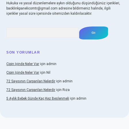
Hukuka ve yasal düzenlemelere aykırı olduğunu düşündüğünüz içerikleri,
backlinkpanelicomtr@gmail.com
adresine bildirmeniz halinde, ilgili
içerikler yasal süre içerisinde sitemizden kaldırılacaktır.
Arama
SON YORUMLAR
Çipin Içinde Neler Var
için
admin
Çipin Içinde Neler Var
için
Nil
72 Sayısının Çarpanları Nelerdir
için
admin
72 Sayısının Çarpanları Nelerdir
için
Rıza
5 Aylık Bebek Günde Kaç Kez Beslenmeli
için
admin