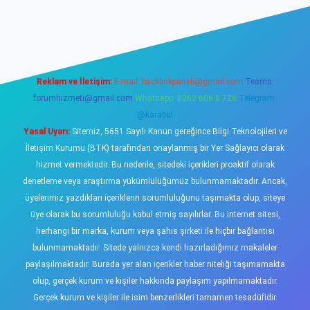
www.betexper.xyz/
elexbetgiris.org
Reklam ve İletişim:
E-mail:
backlinkpaneli@gmail.com
Teams:
forumhizmeti@gmail.com
Whatsapp: 0262 606 0 726
Telegram:
@karabul
Yasal Uyarı:
Sitemiz, 5651 Sayılı Kanun gereğince Bilgi Teknolojileri ve
İletişim Kurumu (BTK) tarafından onaylanmış bir Yer Sağlayıcı olarak
hizmet vermektedir. Bu nedenle, sitedeki içerikleri proaktif olarak
denetleme veya araştırma yükümlülüğümüz bulunmamaktadır. Ancak,
üyelerimiz yazdıkları içeriklerin sorumluluğunu taşımakta olup, siteye
üye olarak bu sorumluluğu kabul etmiş sayılırlar. Bu internet sitesi,
herhangi bir marka, kurum veya şahıs şirketi ile hiçbir bağlantısı
bulunmamaktadır. Sitede yalnızca kendi hazırladığımız makaleler
paylaşılmaktadır. Burada yer alan içerikler haber niteliği taşımamakta
olup, gerçek kurum ve kişiler hakkında paylaşım yapılmamaktadır.
Gerçek kurum ve kişiler ile isim benzerlikleri tamamen tesadüfidir.