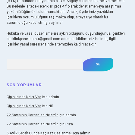
(BTK) tarafından onaylanmış bir Yer Sağlayıcı olarak hizmet vermektedir.
Bu nedenle, sitedeki içerikleri proaktif olarak denetleme veya araştırma
yükümlülüğümüz bulunmamaktadır. Ancak, üyelerimiz yazdıkları
içeriklerin sorumluluğunu taşımakta olup, siteye üye olarak bu
sorumluluğu kabul etmiş sayılırlar.
Hukuka ve yasal düzenlemelere aykırı olduğunu düşündüğünüz içerikleri,
backlinkpanelicomtr@gmail.com
adresine bildirmeniz halinde, ilgili
içerikler yasal süre içerisinde sitemizden kaldırılacaktır.
Arama
SON YORUMLAR
Çipin Içinde Neler Var
için
admin
Çipin Içinde Neler Var
için
Nil
72 Sayısının Çarpanları Nelerdir
için
admin
72 Sayısının Çarpanları Nelerdir
için
Rıza
5 Aylık Bebek Günde Kaç Kez Beslenmeli
için
admin