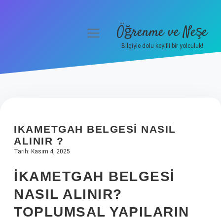
Öğrenme ve Neşe
menüyü
aç
Bilgiyle dolu keyifli bir yolculuk!
Anasayfa
Gizlilik Politikası
Yasal Uyarı
IKAMETGAH BELGESI NASIL
Hakkımızda
ALINIR ?
Tarih: Kasım 4, 2025
İKAMETGAH BELGESI
NASIL ALINIR?
TOPLUMSAL YAPILARIN