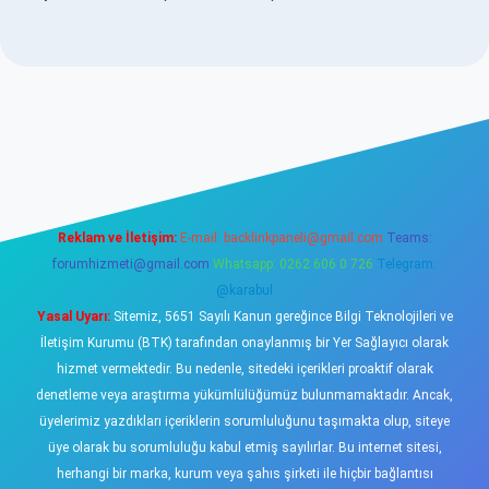
/www.betexper.xyz/
elexbetgiris.org
Reklam ve İletişim:
E-mail:
backlinkpaneli@gmail.com
Teams:
forumhizmeti@gmail.com
Whatsapp: 0262 606 0 726
Telegram:
@karabul
Yasal Uyarı:
Sitemiz, 5651 Sayılı Kanun gereğince Bilgi Teknolojileri ve
İletişim Kurumu (BTK) tarafından onaylanmış bir Yer Sağlayıcı olarak
hizmet vermektedir. Bu nedenle, sitedeki içerikleri proaktif olarak
denetleme veya araştırma yükümlülüğümüz bulunmamaktadır. Ancak,
üyelerimiz yazdıkları içeriklerin sorumluluğunu taşımakta olup, siteye
üye olarak bu sorumluluğu kabul etmiş sayılırlar. Bu internet sitesi,
herhangi bir marka, kurum veya şahıs şirketi ile hiçbir bağlantısı