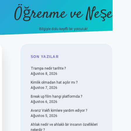
Öğrenme ve Neşe
Bilgiyle dolu keyifli bir yolculuk!
hiltonbet güncel giriş
https://www.b
SIDEBAR
SON YAZILAR
Trampa nedir tarihte ?
Ağustos 8, 2026
Kimlik olmadan hat açılır mı ?
Ağustos 7, 2026
Break up film hangi platformda ?
Ağustos 6, 2026
Avarız Vakfı kimlere yardım ediyor ?
Ağustos 5, 2026
Ahlak nedir ve ahlaklı bir insanın özellikleri
nelerdir ?