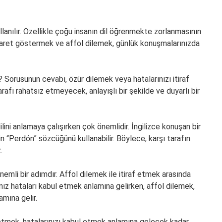
ullanılır. Özellikle çoğu insanın dil öğrenmekte zorlanmasının
esaret göstermek ve affol dilemek, günlük konuşmalarınızda
 Sorusunun cevabı, özür dilemek veya hatalarınızı itiraf
rafı rahatsız etmeyecek, anlayışlı bir şekilde ve duyarlı bir
ilini anlamaya çalışırken çok önemlidir. İngilizce konuşan bir
in “Perdón” sözcüğünü kullanabilir. Böylece, karşı tarafın
.
nemli bir adımdır. Affol dilemek ile itiraf etmek arasında
ınız hataları kabul etmek anlamına gelirken, affol dilemek,
amına gelir.
af etmek, hatalarınızı kabul etmek anlamına gelecek kadar