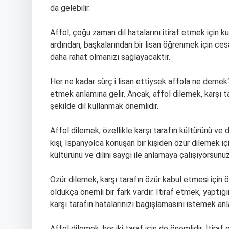
da gelebilir.
Affol, çoğu zaman dil hatalarını itiraf etmek için k
ardından, başkalarından bir lisan öğrenmek için c
daha rahat olmanızı sağlayacaktır.
Her ne kadar sürç i lisan ettiysek affola ne demek?
etmek anlamına gelir. Ancak, affol dilemek, karşı ta
şekilde dil kullanmak önemlidir.
Affol dilemek, özellikle karşı tarafın kültürünü ve d
kişi, İspanyolca konuşan bir kişiden özür dilemek iç
kültürünü ve dilini saygı ile anlamaya çalışıyorsunuz
Özür dilemek, karşı tarafın özür kabul etmesi için ö
oldukça önemli bir fark vardır. İtiraf etmek, yaptığ
karşı tarafın hatalarınızı bağışlamasını istemek anl
Affol dilemek, her iki taraf için de önemlidir. İtir