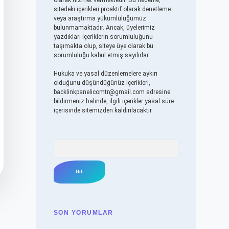
olarak hizmet vermektedir. Bu nedenle,
sitedeki içerikleri proaktif olarak denetleme
veya araştırma yükümlülüğümüz
bulunmamaktadır. Ancak, üyelerimiz
yazdıkları içeriklerin sorumluluğunu
taşımakta olup, siteye üye olarak bu
sorumluluğu kabul etmiş sayılırlar.
Hukuka ve yasal düzenlemelere aykırı
olduğunu düşündüğünüz içerikleri,
backlinkpanelicomtr@gmail.com
adresine
bildirmeniz halinde, ilgili içerikler yasal süre
içerisinde sitemizden kaldırılacaktır.
Arama
SON YORUMLAR