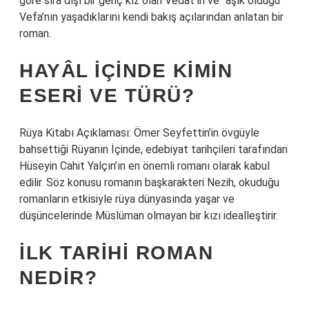
göre sıra dışı bir genç kız olan Vedat’ın ve “aşık olduğu”
Vefa’nın yaşadıklarını kendi bakış açılarından anlatan bir
roman.
HAYÂL İÇINDE KIMIN
ESERI VE TÜRÜ?
Rüya Kitabı Açıklaması: Ömer Seyfettin’in övgüyle
bahsettiği Rüyanın İçinde, edebiyat tarihçileri tarafından
Hüseyin Cahit Yalçın’ın en önemli romanı olarak kabul
edilir. Söz konusu romanın başkarakteri Nezih, okuduğu
romanların etkisiyle rüya dünyasında yaşar ve
düşüncelerinde Müslüman olmayan bir kızı idealleştirir.
İLK TARIHI ROMAN
NEDIR?