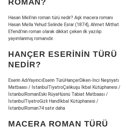
ROMAN?
Hasan Meli’nin roman türü nedir? Aşk macera romanı
Hasan Mella Yehud Selinde Esrar (1874), Ahmet Mithat
Efendi’nin roman olarak dikkat çeken ilk yazılıp
yayımlanmış romanıdır.
HANÇER ESERININ TÜRÜ
NEDIR?
Eserin AdıYayıncıEserin TürüHançerDiken-İnci Neşriyatı
Matbaası / İstanbulTiyatroÇalıkuşu İkbal Kütüphanesi /
İstanbulRomanEski RüyaHüsnü Tabiat Matbaası /
İstanbulTiyatroGizli Handİkbal Kütüphanesi /
İstanbulRoman74 satır daha
MACERA ROMAN TÜRÜ