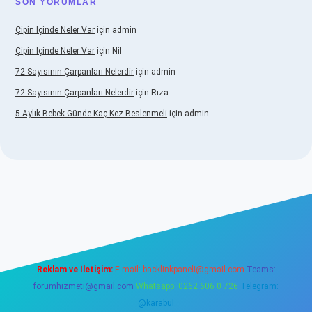
SON YORUMLAR
Çipin Içinde Neler Var
için
admin
Çipin Içinde Neler Var
için
Nil
72 Sayısının Çarpanları Nelerdir
için
admin
72 Sayısının Çarpanları Nelerdir
için
Rıza
5 Aylık Bebek Günde Kaç Kez Beslenmeli
için
admin
/www.betexper.xyz/
elexbetgiris.org
Reklam ve İletişim:
E-mail:
backlinkpaneli@gmail.com
Teams:
forumhizmeti@gmail.com
Whatsapp: 0262 606 0 726
Telegram:
@karabul