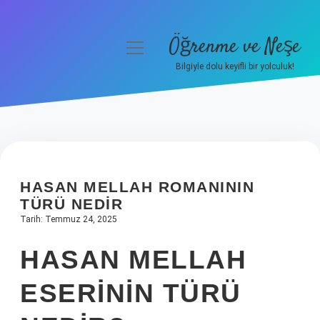
Öğrenme ve Neşe
menüyü
aç
Bilgiyle dolu keyifli bir yolculuk!
Anasayfa
Gizlilik Politikası
Yasal Uyarı
HASAN MELLAH ROMANININ
Hakkımızda
TÜRÜ NEDIR
Tarih: Temmuz 24, 2025
HASAN MELLAH
ESERININ TÜRÜ