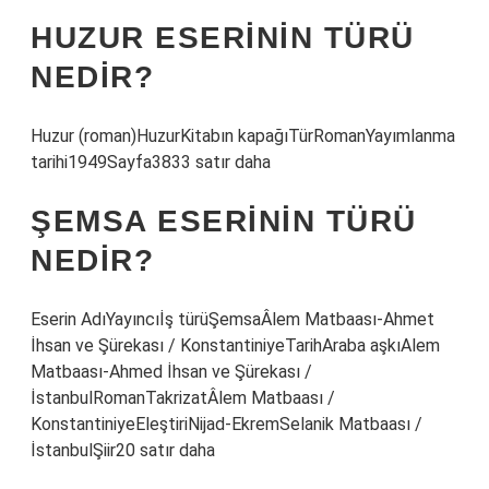
HUZUR ESERININ TÜRÜ
NEDIR?
Huzur (roman)HuzurKitabın kapağıTürRomanYayımlanma
tarihi1949Sayfa3833 satır daha
ŞEMSA ESERININ TÜRÜ
NEDIR?
Eserin AdıYayıncıİş türüŞemsaÂlem Matbaası-Ahmet
İhsan ve Şürekası / KonstantiniyeTarihAraba aşkıAlem
Matbaası-Ahmed İhsan ve Şürekası /
İstanbulRomanTakrizatÂlem Matbaası /
KonstantiniyeEleştiriNijad-EkremSelanik Matbaası /
İstanbulŞiir20 satır daha