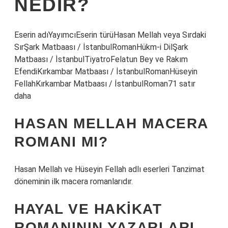
NEDIR?
Eserin adıYayımcıEserin türüHasan Mellah veya Sırdaki
SırŞark Matbaası / İstanbulRomanHükm-i DilŞark
Matbaası / İstanbulTiyatroFelatun Bey ve Rakım
EfendiKırkambar Matbaası / İstanbulRomanHüseyin
FellahKırkambar Matbaası / İstanbulRoman71 satır
daha
HASAN MELLAH MACERA
ROMANI MI?
Hasan Mellah ve Hüseyin Fellah adlı eserleri Tanzimat
döneminin ilk macera romanlarıdır.
HAYAL VE HAKIKAT
ROMANININ YAZARLARI