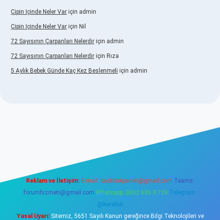
Çipin Içinde Neler Var
için
admin
Çipin Içinde Neler Var
için
Nil
72 Sayısının Çarpanları Nelerdir
için
admin
72 Sayısının Çarpanları Nelerdir
için
Rıza
5 Aylık Bebek Günde Kaç Kez Beslenmeli
için
admin
tps://www.betexper.xyz/
elexbetgiris.org
Reklam ve İletişim:
E-mail:
backlinkpaneli@gmail.com
Teams:
forumhizmeti@gmail.com
Whatsapp: 0262 606 0 726
Telegram:
@karabul
Yasal Uyarı:
Sitemiz, 5651 Sayılı Kanun gereğince Bilgi Teknolojileri ve