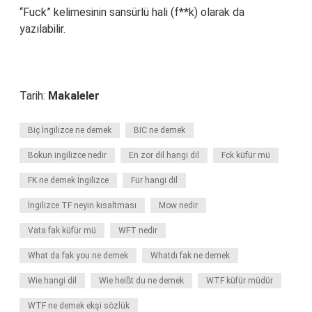
“Fuck” kelimesinin sansürlü hali (f**k) olarak da
yazılabilir.
Tarih:
Makaleler
Biç İngilizce ne demek
BIC ne demek
Bokun ingilizce nedir
En zor dil hangi dil
Fck küfür mü
FK ne demek İngilizce
Für hangi dil
İngilizce TF neyin kısaltması
Mow nedir
Vata fak küfür mü
WFT nedir
What da fak you ne demek
Whatdı fak ne demek
Wie hangi dil
Wie heißt du ne demek
WTF küfür müdür
WTF ne demek ekşi sözlük