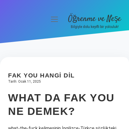
Öğrenme ve Neşe
menüyü
aç
Bilgiyle dolu keyifli bir yolculuk!
Anasayfa
Gizlilik Politikası
Yasal Uyarı
FAK YOU HANGI DIL
Hakkımızda
Tarih: Ocak 11, 2025
WHAT DA FAK YOU
NE DEMEK?
what-the-fuck kelimesinin İngilizce-Türkçe sözlükteki