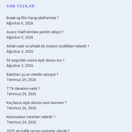
SIDEBAR
SON YAZILAR
Break up film hangi platformda ?
Ağustos 6, 2026
Avarız Vakfı kimlere yardım ediyor ?
Ağustos 5, 2026
Ahlak nedir ve ahlaklı bir insanın özellikleri nelerdir ?
Ağustos 3, 2026
50 yaşından sonra aşık olunur mu ?
Ağustos 3, 2026
Batuhan şu an nerede oynuyor ?
Temmuz 29, 2026
TTK denetimi nedir ?
Temmuz 29, 2026
Koç burcu aşık olursa nasıl davranır ?
Temmuz 26, 2026
Karıncaların zararları nelerdir ?
Temmuz 24, 2026
2025 yılı trafik cezası ne kadar olacak ?