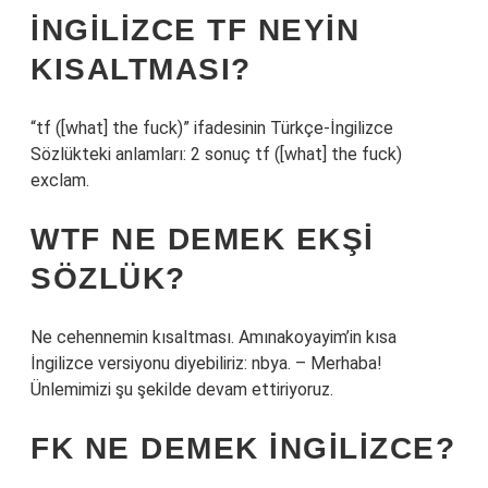
İNGILIZCE TF NEYIN
KISALTMASI?
“tf ([what] the fuck)” ifadesinin Türkçe-İngilizce
Sözlükteki anlamları: 2 sonuç tf ([what] the fuck)
exclam.
WTF NE DEMEK EKŞI
SÖZLÜK?
Ne cehennemin kısaltması. Amınakoyayim’in kısa
İngilizce versiyonu diyebiliriz: nbya. – Merhaba!
Ünlemimizi şu şekilde devam ettiriyoruz.
FK NE DEMEK İNGILIZCE?