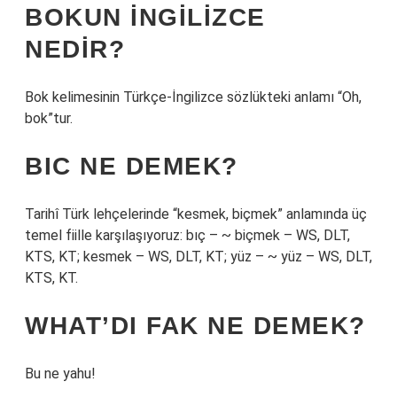
BOKUN INGILIZCE
NEDIR?
Bok kelimesinin Türkçe-İngilizce sözlükteki anlamı “Oh,
bok”tur.
BIC NE DEMEK?
Tarihî Türk lehçelerinde “kesmek, biçmek” anlamında üç
temel fiille karşılaşıyoruz: bıç – ~ biçmek – WS, DLT,
KTS, KT; kesmek – WS, DLT, KT; yüz – ~ yüz – WS, DLT,
KTS, KT.
WHAT’DI FAK NE DEMEK?
Bu ne yahu!